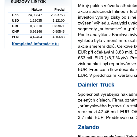
KURZOVÝ LÍSTOK
Mírný pokles v úvodu střede
Nákup
Predaj
akcie společnosti Infineon Te
CZK
24,96847
23,53753
investoři vybírají zisky po sil
USD
1,19035
1,12100
zvýšení výhledu. Analytici uvá
GBP
0,88210
0,83071
segmenty „automotive“ a „průmy
CHF
0,96146
0,90545
Podle analytika z Barclays byly
PLN
4,42464
4,16688
výhledu byla v menším rozsahu
Kompletné informácie tu
akcie směrem dolů. Celkové kv
EUR při očekávání 3,83 mld. 
653 mil. EUR (+8,7 % y/y). Pr
zisk na akcii byl reportován v
EUR. Free cash flow dosáhlo z
EUR. V předchozím kvartálu či
Daimler Truck
Společnost vyrábějící nákladn
zelených číslech. Firma ozná
„průmyslového byznysu“ a stál
v rozmezí 42-46 mld. EUR. Oč
3,7 mld. EUR. Predikovalo se 
Zalando
E-commerce společnost Zaland