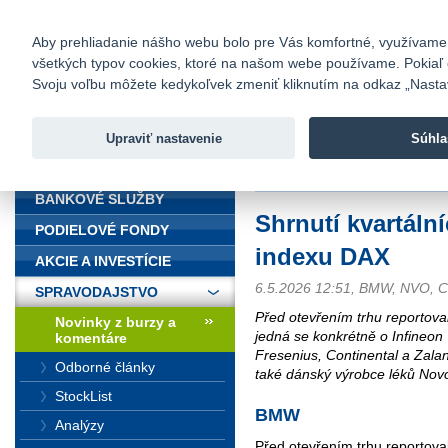
fio@fio.sk
Infomail:
Kontakty
|
Cenník
|
Kariéra
|
N
Aby prehliadanie nášho webu bolo pre Vás komfortné, využívame sú
všetkých typov cookies, ktoré na našom webe používame. Pokiaľ chc
Fio banka
Svoju voľbu môžete kedykoľvek zmeniť kliknutím na odkaz „Nastave
Fio banka 
služieb bez
Upraviť nastavenie
Súhla
ÚVOD
Úvod
>
Spravodajstvo
>
Novinky z
BANKOVÉ SLUŽBY
Shrnutí kvartáln
PODIELOVÉ FONDY
indexu DAX
AKCIE A INVESTÍCIE
6.5.2026 12:51, BMW, NVO, 
SPRAVODAJSTVO
Před otevřením trhu reportova
Novinky z burzy a
jedná se konkrétně o Infineon
komentáre
Fresenius, Continental a Zalan
Odborné články
také dánský výrobce léků Nov
StockList
BMW
Analýzy
Před otevřením trhu reportova