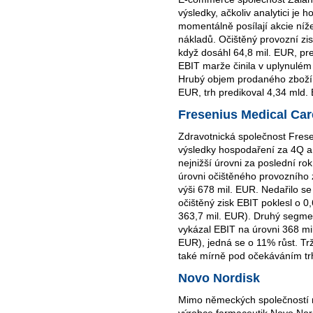
výsledky, ačkoliv analytici je ho
momentálně posílají akcie níž
nákladů. Očištěný provozní zi
když dosáhl 64,8 mil. EUR, pr
EBIT marže činila v uplynulém 
Hrubý objem prodaného zboží b
EUR, trh predikoval 4,34 mld.
Fresenius Medical Car
Zdravotnická společnost Frese
výsledky hospodaření za 4Q 
nejnižší úrovni za poslední ro
úrovni očištěného provozního z
výši 678 mil. EUR. Nedařilo s
očištěný zisk EBIT poklesl o 0
363,7 mil. EUR). Druhý segmen
vykázal EBIT na úrovni 368 mi
EUR), jedná se o 11% růst. Trž
také mírně pod očekáváním tr
Novo Nordisk
Mimo německých společností re
výrobce farmaceutik Novo Nor