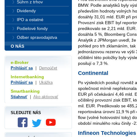
Súhrn z trhov
BMW. Podle analytiků byly výs
Dividendy
především hodnoty volných hot
dosáhly 31,01 mld. EUR při 
IPO a ostatné
Provozní zisk EBIT byl report
Podielové fondy
predikovalo se 2,21 mld. EUR
dosáhla 5 %, Bloomberg Conse
Odber spravodajstva
Analytik z JPMorgan uvedl, že 
pohled pro trh zklamáním, tak 
O NÁS
jednorázovou rezervu ve výši 
očištění této položky byly výs
e-Broker
posilují o 7,3 %.
Prihlásiť sa
|
Demoúčet
Continental
Internetbanking
Po výsledcích posilují rovněž 
Prihlásiť sa
|
Ukážka
společnost mírně nepřekonala
Smartbanking
EUR při očekávání 4,46 mld. 
Stiahnuť
|
Ako aktivovať
očištěný provozní zisk EBIT, k
mil. EUR. Predikovalo se 485,
reportována úrovni 11,9 % při
SLEDUJTE NÁS
flow (volné hotovostní toky) 
období minulého roku činily -2
Infineon Technologies