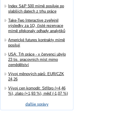
Index S&P 500 mírně posiluje po
slabších datech z trhu práce
Take-Two Interactive zveřejnil
výsledky za 1Q, čisté rezervace
mírně překonaly odhady analytiků
Americké futures kontrakty mírně
posilují
USA: Trh práce - v červenci ubylo
23 tis. pracovních míst mimo
zemědělství
Vývoj měnových párů: EUR/CZK
24,26
Vývoj cen komodit: Stříbro (+4,46
%), zlato (+1,93 %), měď (-1,07 %)
ďaľšie správy