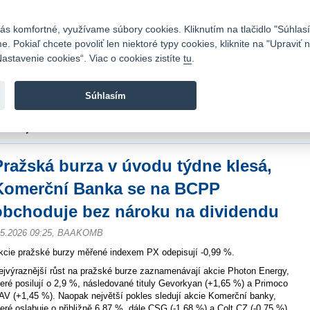
Kontakty
|
Cenník
|
Kariéra
|
Napíšte nám
|
Časté otázky
|
Bezpečnosť
s komfortné, využívame súbory cookies. Kliknutím na tlačidlo "Súhlasí
 Pokiaľ chcete povoliť len niektoré typy cookies, kliknite na "Upraviť
astavenie cookies“. Viac o cookies zistíte
tu
.
Fio banka sa zameriava na poskytovanie bežných bankovýc
služieb bez poplatkov a investícií do cenných papierov.
Súhlasím
vod
>
Spravodajstvo
>
Novinky z burzy a komentáre
>
Pražská burza v úvodu tý
bchoduje bez nároku na dividendu
Pražská burza v úvodu týdne klesá,
Komerční Banka se na BCPP
obchoduje bez nároku na dividendu
.5.2026 09:25, BAAKOMB
kcie pražské burzy měřené indexem PX odepisují -0,99 %.
ejvýraznější růst na pražské burze zaznamenávají akcie Photon Energy,
teré posilují o 2,9 %, následované tituly Gevorkyan (+1,65 %) a Primoco
AV (+1,45 %). Naopak největší pokles sledují akcie Komerční banky,
teré oslabuje o přibližně 6,87 %, dále CSG (-1,68 %) a Colt CZ (-0,75 %).