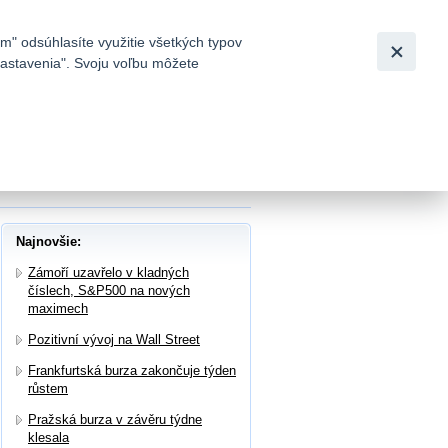
Slovensky
|
English
m" odsúhlasíte využitie všetkých typov
 nastavenia". Svoju voľbu môžete
h
dne klesá, Komerční Banka se na BCPP
Najnovšie:
Zámoří uzavřelo v kladných
číslech, S&P500 na nových
maximech
Pozitivní vývoj na Wall Street
Frankfurtská burza zakončuje týden
růstem
Pražská burza v závěru týdne
klesala