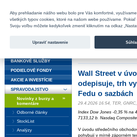
fio@fio.sk
Infomail:
Kontakty
|
Cenník
|
Kariéra
|
N
Aby prehliadanie nášho webu bolo pre Vás komfortné, využívame sú
všetkých typov cookies, ktoré na našom webe používame. Pokiaľ chc
Fio banka
Svoju voľbu môžete kedykoľvek zmeniť kliknutím na odkaz „Nastave
Fio banka 
služieb bez
Upraviť nastavenie
Súhla
ÚVOD
Úvod
>
Spravodajstvo
>
Novinky z
Fedu o sazbách
BANKOVÉ SLUŽBY
PODIELOVÉ FONDY
Wall Street v úv
AKCIE A INVESTÍCIE
odepisuje, trh vy
SPRAVODAJSTVO
Fedu o sazbách
Novinky z burzy a
29.4.2026 16:54, TER, GNRC
komentáre
Index Dow Jones -0,35 % na 
Odborné články
7133,12 b. Nasdaq Composite
StockList
V úvodu středečního obchodov
Analýzy
pohybují v mírně záporném teri