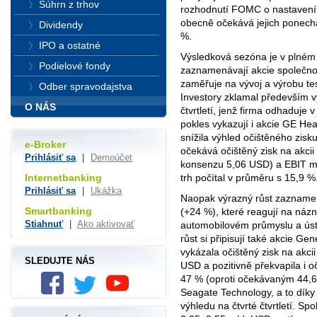
Súhrn z trhov
rozhodnutí FOMC o nastavení
obecně očekává jejich ponec
Dividendy
%.
IPO a ostatné
Výsledková sezóna je v plném 
Podielové fondy
zaznamenávají akcie společnos
zaměřuje na vývoj a výrobu tes
Odber spravodajstva
Investory zklamal především v
O NÁS
čtvrtletí, jenž firma odhaduj
pokles vykazují i akcie GE Hea
snížila výhled očištěného zisk
e-Broker
očekává očištěný zisk na akcii
Prihlásiť sa
|
Demoúčet
konsenzu 5,06 USD) a EBIT ma
trh počítal v průměru s 15,9 %
Internetbanking
Prihlásiť sa
|
Ukážka
Naopak výrazný růst zazname
Smartbanking
(+24 %), které reagují na náz
Stiahnuť
|
Ako aktivovať
automobilovém průmyslu a ústup
růst si připisují také akcie G
vykázala očištěný zisk na akci
SLEDUJTE NÁS
USD a pozitivně překvapila i 
47 % (oproti očekávaným 44,6 
Seagate Technology, a to dík
výhledu na čtvrté čtvrtletí. Sp