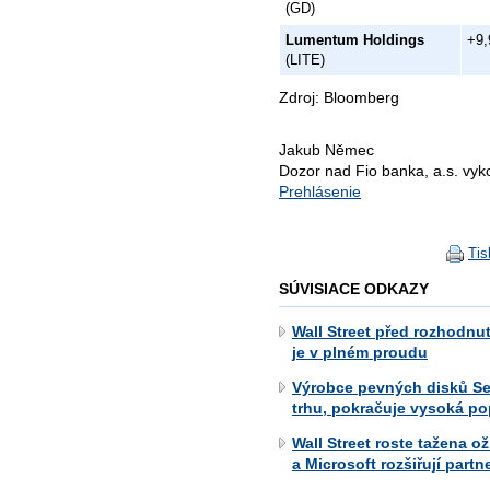
(GD)
Lumentum Holdings
+9,
(LITE)
Zdroj: Bloomberg
Jakub Němec
Dozor nad Fio banka, a.s. vy
Prehlásenie
Tis
SÚVISIACE ODKAZY
Wall Street před rozhodnu
je v plném proudu
Výrobce pevných disků Se
trhu, pokračuje vysoká po
Wall Street roste tažena 
a Microsoft rozšiřují partn