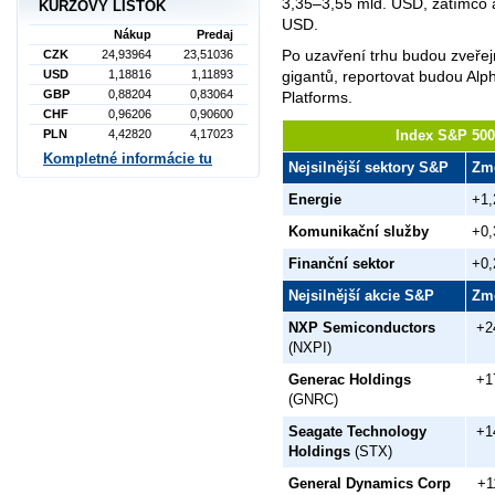
3,35–3,55 mld. USD, zatímco an
KURZOVÝ LÍSTOK
USD.
Nákup
Predaj
Po uzavření trhu budou zveřej
CZK
24,93964
23,51036
USD
1,18816
1,11893
gigantů, reportovat budou Alp
GBP
0,88204
0,83064
Platforms.
CHF
0,96206
0,90600
PLN
4,42820
4,17023
Index S&P 500 
Kompletné informácie tu
Nejsilnější sektory S&P
Zm
Energie
+1,
Komunikační služby
+0,
Finanční sektor
+0,
Nejsilnější akcie S&P
Zm
NXP Semiconductors
+2
(NXPI)
Generac Holdings
+1
(GNRC)
Seagate Technology
+1
Holdings
(STX)
General Dynamics Corp
+1