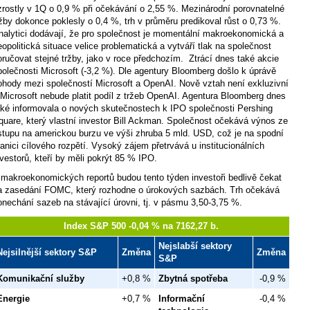
zrostly v 1Q o 0,9 % při očekávání o 2,55 %. Mezinárodní porovnatelné
ržby dokonce poklesly o 0,4 %, trh v průměru predikoval růst o 0,73 %.
nalytici dodávají, že pro společnost je momentální makroekonomická a
eopolitická situace velice problematická a vytváří tlak na společnost
oručovat stejné tržby, jako v roce předchozím.
Ztrácí dnes také akcie
polečnosti Microsoft (-3,2 %). Dle agentury Bloomberg došlo k úprávě
ohody mezi společností Microsoft a OpenAI. Nově vztah není exkluzivní
 Microsoft nebude platit podíl z tržeb OpenAI. Agentura Bloomberg dnes
aké informovala o nových skutečnostech k IPO společnosti Pershing
quare, který vlastní investor Bill Ackman. Společnost očekává výnos ze
stupu na americkou burzu ve výši zhruba 5 mld. USD, což je na spodní
ranici cílového rozpětí. Vysoký zájem přetrvává u institucionálních
nvestorů, kteří by měli pokrýt 85 % IPO.
 makroekonomických reportů budou tento týden investoři bedlivě čekat
a zasedání FOMC, který rozhodne o úrokových sazbách. Trh očekává
onechání sazeb na stávající úrovni, tj. v pásmu 3,50-3,75 %.
Index S&P 500 -0,04 % na 7162,27 b.
Nejslabší sektory
Nejsilnější sektory S&P
Změna
Změna
S&P
Komunikační služby
+0,8 %
Zbytná spotřeba
-0,9 %
Energie
+0,7 %
Informační
-0,4 %