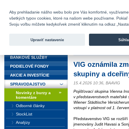
fio@fio.sk
Infomail:
Kontakty
|
Cenník
|
Kariéra
|
N
Aby prehliadanie nášho webu bolo pre Vás komfortné, využívame sú
všetkých typov cookies, ktoré na našom webe používame. Pokiaľ chc
Fio banka
Svoju voľbu môžete kedykoľvek zmeniť kliknutím na odkaz „Nastave
Fio banka 
služieb bez
Upraviť nastavenie
Súhla
ÚVOD
Úvod
>
Spravodajstvo
>
Novinky z
BANKOVÉ SLUŽBY
VIG oznámila zm
PODIELOVÉ FONDY
skupiny a dceřin
AKCIE A INVESTÍCIE
15.4.2026 10:36, BAAVIG
SPRAVODAJSTVO
Pojišťovací skupina Vienna I
Novinky z burzy a
v představenstvech mateřské s
komentáre
Wiener Städtische Versicheru
Odborné články
vstoupí v platnost od 1. červe
StockList
Představenstvo VIG se rozšíří 
Analýzy
jmenovány Judit Havasi a Son