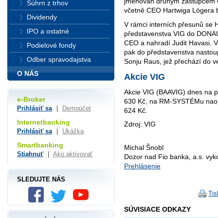
jmenován druhým zástupcem 
Súhrn z trhov
včetně CEO Hartwiga Lögera b
Dividendy
V rámci interních přesunů se 
IPO a ostatné
představenstva VIG do DONAU
CEO a nahradí Judit Havasi. 
Podielové fondy
pak do představenstva nastoup
Odber spravodajstva
Sonju Raus, jež přechází do v
O NÁS
Akcie VIG
Akcie VIG (BAAVIG) dnes na p
e-Broker
630 Kč, na RM-SYSTÉMu naopa
Prihlásiť sa
|
Demoúčet
624 Kč.
Internetbanking
Zdroj: VIG
Prihlásiť sa
|
Ukážka
Smartbanking
Michal Šnobl
Stiahnuť
|
Ako aktivovať
Dozor nad Fio banka, a.s. vy
Prehlásenie
SLEDUJTE NÁS
Tis
SÚVISIACE ODKAZY