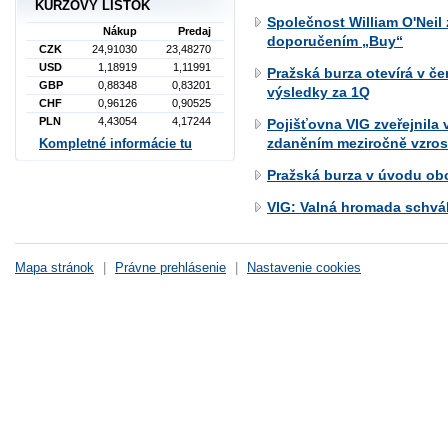
KURZOVÝ LÍSTOK
Společnost William O'Neil 
Nákup
Predaj
doporučením „Buy“
CZK
24,91030
23,48270
USD
1,18919
1,11991
Pražská burza otevírá v če
GBP
0,88348
0,83201
výsledky za 1Q
CHF
0,96126
0,90525
PLN
4,43054
4,17244
Pojišťovna VIG zveřejnila 
zdaněním meziročně vzrost
Kompletné informácie tu
Pražská burza v úvodu ob
VIG: Valná hromada schvál
Mapa stránok
|
Právne prehlásenie
|
Nastavenie cookies