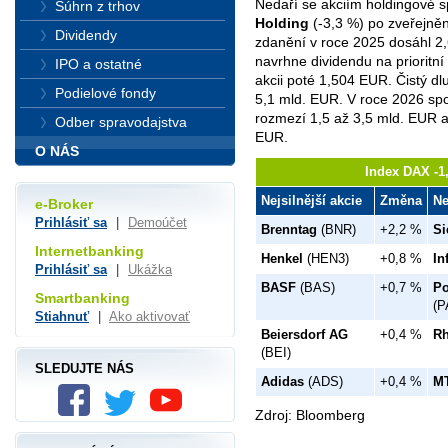
Nedaří se akciím holdingové s
Súhrn z trhov
Holding
(-3,3 %) po zveřejněn
Dividendy
zdanění v roce 2025 dosáhl 2
navrhne dividendu na prioritn
IPO a ostatné
akcii poté 1,504 EUR. Čistý dl
Podielové fondy
5,1 mld. EUR. V roce 2026 spo
rozmezí 1,5 až 3,5 mld. EUR a 
Odber spravodajstva
EUR.
O NÁS
Index DAX -1,
Nejsilnější akcie
Změna
Ne
e-Broker
Prihlásiť sa
|
Demoúčet
Brenntag
(BNR)
+2,2 %
Si
Internetbanking
Henkel
(HEN3)
+0,8 %
In
Prihlásiť sa
|
Ukážka
BASF
(BAS)
+0,7 %
Po
Smartbanking
(P
Stiahnuť
|
Ako aktivovať
Beiersdorf AG
+0,4 %
Rh
(BEI)
SLEDUJTE NÁS
Adidas
(ADS)
+0,4 %
MT
Zdroj: Bloomberg