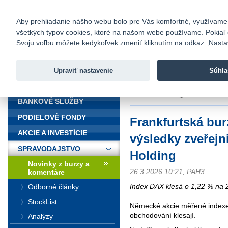
fio@fio.sk
Infomail:
Kontakty
|
Cenník
|
Kariéra
|
N
Aby prehliadanie nášho webu bolo pre Vás komfortné, využívame sú
všetkých typov cookies, ktoré na našom webe používame. Pokiaľ chc
Fio banka
Svoju voľbu môžete kedykoľvek zmeniť kliknutím na odkaz „Nastave
Fio banka 
služieb bez
Upraviť nastavenie
Súhla
ÚVOD
Úvod
>
Spravodajstvo
>
Novinky z
Automobil Holding
BANKOVÉ SLUŽBY
PODIELOVÉ FONDY
Frankfurtská bur
AKCIE A INVESTÍCIE
výsledky zveřejn
SPRAVODAJSTVO
Holding
Novinky z burzy a
26.3.2026 10:21, PAH3
komentáre
Index DAX klesá o 1,22 % na 
Odborné články
StockList
Německé akcie měřené indexe
obchodování klesají.
Analýzy