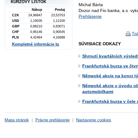
KURZOVÝ LÍSTOK
Michal Bárta
Nákup
Predaj
Dozor nad Fio banka, a.s. vy
CZK
24,96847
23,53753
Prehlásenie
USD
1,19035
1,12100
GBP
0,88210
0,83071
CHF
0,96146
0,90545
Tis
PLN
4,42464
4,16688
SÚVISIACE ODKAZY
Kompletné informácie tu
Shrnutí kvartálních výsle
Frankfurtská burza ve čtvr
Německé akcie na konci tý
Německé akcie v úvodu ob
automobilkami
Frankfurtská burza v čele 
Mapa stránok
|
Právne prehlásenie
|
Nastavenie cookies