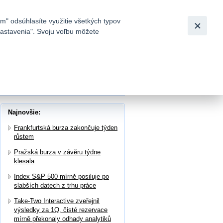
Slovensky
|
English
m" odsúhlasíte využitie všetkých typov
 nastavenia". Svoju voľbu môžete
h
 v červeném
Najnovšie:
Frankfurtská burza zakončuje týden
růstem
Pražská burza v závěru týdne
klesala
Index S&P 500 mírně posiluje po
slabších datech z trhu práce
Take-Two Interactive zveřejnil
výsledky za 1Q, čisté rezervace
mírně překonaly odhady analytiků