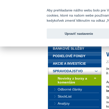
fio@fio.sk
Infomail:
Aby prehliadanie nášho webu bolo pre Vá
cookies, ktoré na našom webe používame.
Fio banka
kedykoľvek zmeniť kliknutím na odkaz „N
Upraviť nastavenie
ÚVOD
Ú
BANKOVÉ SLUŽBY
PODIELOVÉ FONDY
2
AKCIE A INVESTÍCIE
I
SPRAVODAJSTVO
b
Novinky z burzy a
komentáre
A
n
Odborné články
I
StockList
S
s
Analýzy
k