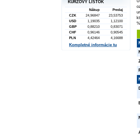
U
KURZOVÝ LÍSTOK
o
Nákup
Predaj
u
CZK
24,96847
23,53753
k
USD
1,19035
1,12100
%
GBP
0,88210
0,83071
CHF
0,96146
0,90545
PLN
4,42464
4,16688
Kompletné informácie tu