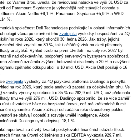
oté, co Warner Bros. uvedla, že revidovaná nabídka ve výši 31 USD za
kcii od Paramount Skydance je výhodnější než stávající dohoda s
etflixem. Akcie Netflix +8,1 %, Paramount Skydance +5,9 % a WBD
2,14 %.
merická společnost Dell Technologies podnikající v oblasti informačních
echnologií včera po uzavření trhu
zveřejnila
výsledky hospodaření za 4Q
iskálního roku 2026, který skončil 30. ledna 2026. Jak tržby, jejichž
eziroční růst zrychlil na 39 %, tak i očištěný zisk na akcii překonaly
dhady analytiků. Výhled tržeb na první čtvrtletí i na celý rok 2027 byl
ýrazně nad očekáváním, podpořený serverovým byznysem společnosti.
irma zároveň oznámila zvýšení hotovostní dividendy o 20 % a navýšení
rogramu zpětného odkupu akcií o 10 mld. USD. Akcie Dell posilují o 16
.
ále
zveřejnila
výsledky za 4Q jazyková platforma Duolingo a poskytla
ýhled na rok 2026, který podle analytiků zaostal za očekáváním trhu. Ve
Q vzrostly výnosy společnosti o 35 % na 282,9 mil. USD, což překonalo
dhady trhu ve výši 276 mil. USD. Duolingo upozornilo, že se více zaměří
a růst uživatelské báze na bezplatné úrovni, což má krátkodobě tlumit
inanční dynamiku. Akcie zažívají od začátku roku dvouciferný pokles,
nvestoři se obávají dopadů z rozvoje umělé inteligence. Akcie
polečnosti Duolingo nyní odepisují 18,1 %.
aké reportoval za čtvrtý kvartál poskytovatel finančních služeb Block.
intech firma na úrovni očištěného zisku EBITDA vykázala 929,7 mil.