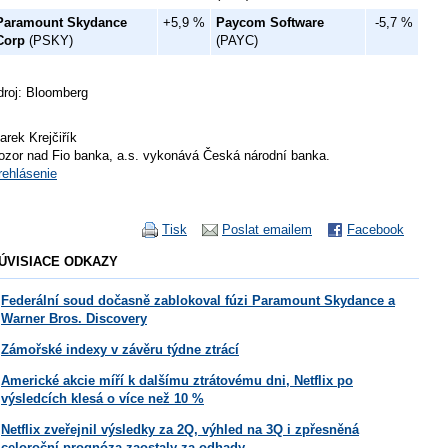
Paramount Skydance
+5,9 %
Paycom Software
-5,7 %
Corp
(PSKY)
(PAYC)
droj: Bloomberg
arek Krejčiřík
ozor nad Fio banka, a.s. vykonává Česká národní banka.
rehlásenie
Tisk
Poslat emailem
Facebook
ÚVISIACE ODKAZY
Federální soud dočasně zablokoval fúzi Paramount Skydance a
Warner Bros. Discovery
Zámořské indexy v závěru týdne ztrácí
Americké akcie míří k dalšímu ztrátovému dni, Netflix po
výsledcích klesá o více než 10 %
Netflix zveřejnil výsledky za 2Q, výhled na 3Q i zpřesněná
celoroční prognóza zaostaly za odhady