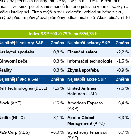
SD. což překonalo odhady trhu ve výši 899,3 mil. USD. Block také
známil, že sníží počet zaměstnanců téměř o polovinu v rámci sázky na
mělou inteligenci. Firma zvýšila svůj celoroční výhled hrubého zisku,
terý už předtím převyšoval průměrný odhad analytiků. Akcie přidávají 16
.
Index S&P 500 -0,79 % na 6854,35 b.
Nejsilnější sektory S&P
Změna
Nejslabší sektory S&P
Změna
Nezbytná spotřeba
+0,8 %
Finanční sektor
-2,2 %
Zdravotní péče
+0,3 %
Informační technologie
-1,5 %
Reality
+0,3 %
Zbytná spotřeba
-0,9 %
Nejsilnější akcie S&P
Změna
Nejslabší akcie S&P
Změna
Dell Technologies
(DELL)
+16 %
United Airlines
-7,6 %
Holdings
(UAL)
Block
(XYZ)
+16 %
American Express
-6,4 %
(AXP)
Netflix
(NFLX)
+8,1 %
Apollo Global
-6,3 %
Management
(APO)
AES Corp
(AES)
+6,0 %
Synchrony Financial
-5,7 %
(SYF)