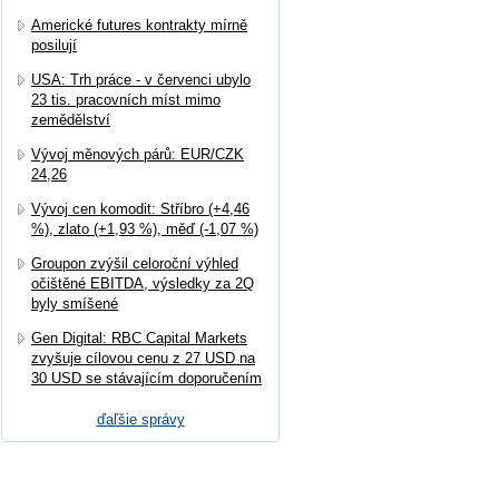
Americké futures kontrakty mírně
posilují
USA: Trh práce - v červenci ubylo
23 tis. pracovních míst mimo
zemědělství
Vývoj měnových párů: EUR/CZK
24,26
Vývoj cen komodit: Stříbro (+4,46
%), zlato (+1,93 %), měď (-1,07 %)
Groupon zvýšil celoroční výhled
očištěné EBITDA, výsledky za 2Q
byly smíšené
Gen Digital: RBC Capital Markets
zvyšuje cílovou cenu z 27 USD na
30 USD se stávajícím doporučením
ďaľšie správy