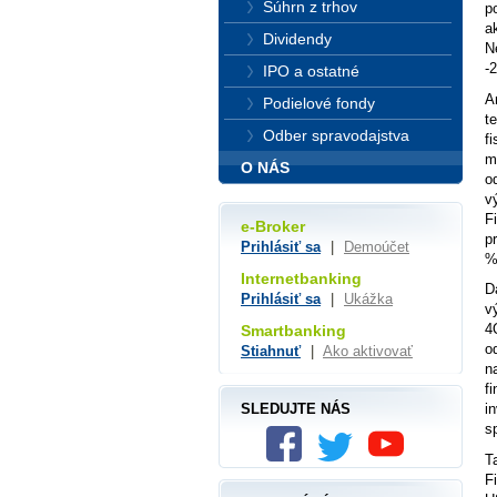
Súhrn z trhov
p
a
Dividendy
N
-
IPO a ostatné
A
Podielové fondy
t
Odber spravodajstva
f
m
O NÁS
o
v
F
e-Broker
p
Prihlásiť sa
|
Demoúčet
%
Internetbanking
D
Prihlásiť sa
|
Ukážka
v
4
Smartbanking
o
Stiahnuť
|
Ako aktivovať
n
f
SLEDUJTE NÁS
i
s
T
F