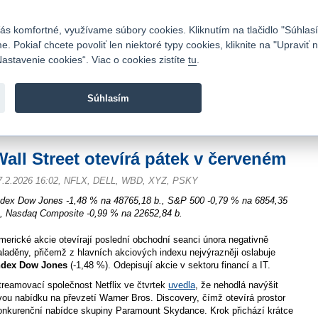
Kontakty
|
Cenník
|
Kariéra
|
Napíšte nám
|
Časté otázky
|
Bezpečnosť
s komfortné, využívame súbory cookies. Kliknutím na tlačidlo "Súhlasí
 Pokiaľ chcete povoliť len niektoré typy cookies, kliknite na "Upraviť
astavenie cookies“. Viac o cookies zistíte
tu
.
Fio banka sa zameriava na poskytovanie bežných bankovýc
služieb bez poplatkov a investícií do cenných papierov.
Súhlasím
vod
>
Spravodajstvo
>
Novinky z burzy a komentáre
>
Wall Street otevírá pátek
Wall Street otevírá pátek v červeném
7.2.2026 16:02, NFLX, DELL, WBD, XYZ, PSKY
ndex Dow Jones -1,48 % na 48765,18 b., S&P 500 -0,79 % na 6854,35
., Nasdaq Composite -0,99 % na 22652,84 b.
merické akcie otevírají poslední obchodní seanci února negativně
aladěny, přičemž z hlavních akciových indexu nejvýrazněji oslabuje
ndex Dow Jones
(-1,48 %).
Odepisují akcie v sektoru financí a IT.
treamovací společnost Netflix ve čtvrtek
uvedla
, že nehodlá navýšit
vou nabídku na převzetí Warner Bros. Discovery, čímž otevírá prostor
onkurenční nabídce skupiny Paramount Skydance. Krok přichází krátce