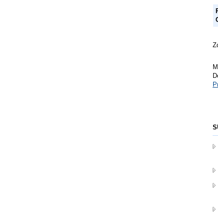
Z
M
D
P
S