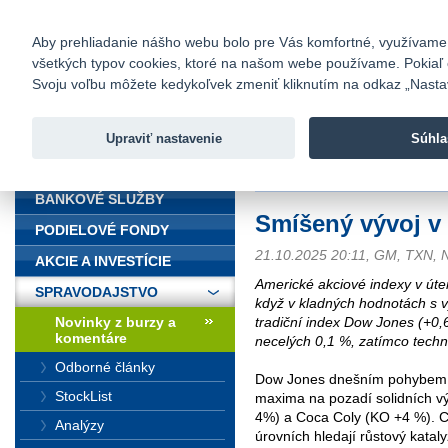
fio@fio.sk
Infomail:
Kontakty
|
Cenník
|
Kariéra
|
N
Aby prehliadanie nášho webu bolo pre Vás komfortné, využívame sú
všetkých typov cookies, ktoré na našom webe používame. Pokiaľ chc
Fio banka
Svoju voľbu môžete kedykoľvek zmeniť kliknutím na odkaz „Nastave
Fio banka 
služieb bez
Upraviť nastavenie
Súhla
ÚVOD
Úvod
>
Spravodajstvo
>
Novinky z
BANKOVÉ SLUŽBY
Smíšený vývoj v
PODIELOVÉ FONDY
21.10.2025 20:11, GM, TXN
AKCIE A INVESTÍCIE
Americké akciové indexy v úter
SPRAVODAJSTVO
když v kladných hodnotách s 
tradiční index Dow Jones (+0,
Novinky z burzy a
komentáre
necelých 0,1 %, zatímco tech
Odborné články
Dow Jones dnešním pohybem d
StockList
maxima na pozadí solidních v
4%) a Coca Coly (KO +4 %). Ce
Analýzy
úrovních hledají růstový katal