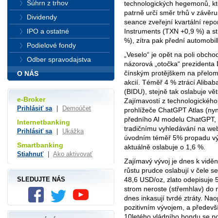
Súhrn z trhov
technologických hegemonů, kt
patrně určí směr trhů v závěr
Dividendy
seance zveřejní kvartální rep
IPO a ostatné
Instruments (TXN +0,9 %) a st
%), zítra pak přední automobil
Podielové fondy
„Veselo“ je opět na poli obcho
Odber spravodajstva
názorová „otočka“ prezidenta 
čínským protějškem na přelo
O NÁS
akcií. Téměř 4 % ztrácí Aliba
(BIDU), stejně tak oslabuje vě
e-Broker
Zajímavostí z technologickéh
Prihlásiť sa
|
Demoúčet
prohlížeče ChatGPT Atlas (ny
předního AI modelu ChatGPT, 
Internetbanking
tradičnímu vyhledávání na w
Prihlásiť sa
|
Ukážka
úvodním téměř 5% propadu výz
Smartbanking
aktuálně oslabuje o 1,6 %.
Stiahnuť
|
Ako aktivovať
Zajímavý vývoj je dnes k vidě
růstu prudce oslabují v čele s
SLEDUJTE NÁS
48,6 USD/oz, zlato odepisuje
strom neroste (střemhlav) do
dnes inkasují tvrdé ztráty. Na
pozitivním vývojem, a předevší
10letého vládního bondu se po