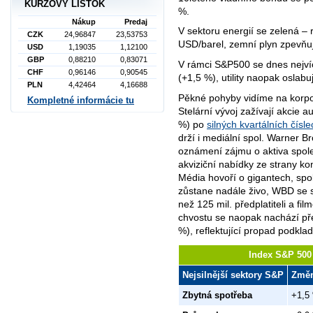
KURZOVÝ LÍSTOK
%.
Nákup
Predaj
V sektoru energií se zelená –
CZK
24,96847
23,53753
USD/barel, zemní plyn zpevňu
USD
1,19035
1,12100
GBP
0,88210
0,83071
V rámci S
&P
500 se dnes nejví
CHF
0,96146
0,90545
(+1,5 %), utility naopak oslabu
PLN
4,42464
4,16688
Pěkné pohyby vidíme na korpo
Kompletné informácie tu
Stelární vývoj zažívají akcie
%) po
silných kvartálních čís
drží i mediální spol. Warner 
oznámení zájmu o aktiva spole
akviziční nabídky ze strany 
Média hovoří o gigantech, spol
zůstane nadále živo, WBD se 
než 125 mil. předplatiteli a fi
chvostu se naopak nachází př
%), reflektující propad podkla
Index S&P 500 
Nejsilnější sektory S&P
Změ
Zbytná spotřeba
+1,5