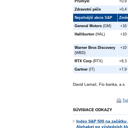
Průmysl
+0,9
Zdravotní péče
+0,4
Nejsilnější akcie S&P
Změ
General Motors
(GM)
+16
Halliburton
(HAL)
+10
Warner Bros Discovery
+10
(WBD)
RTX Corp
(RTX)
+8,3
Gartner
(IT)
+7,9
David Lamač, Fio banka, a.s.
Tis
SÚVISIACE ODKAZY
Index S&P 500 na začátku
Alphabet po výsledcích kle