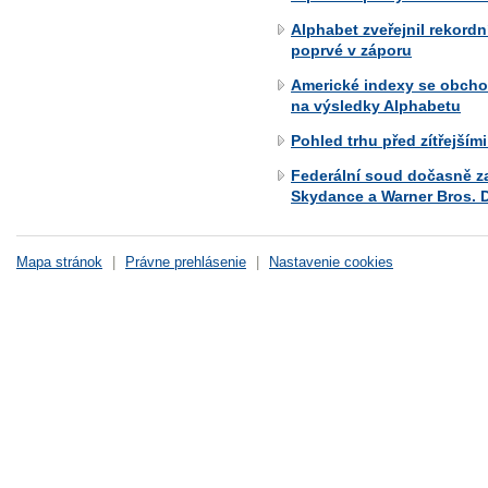
Alphabet zveřejnil rekordn
poprvé v záporu
Americké indexy se obchod
na výsledky Alphabetu
Pohled trhu před zítřejším
Federální soud dočasně z
Skydance a Warner Bros. 
Mapa stránok
|
Právne prehlásenie
|
Nastavenie cookies