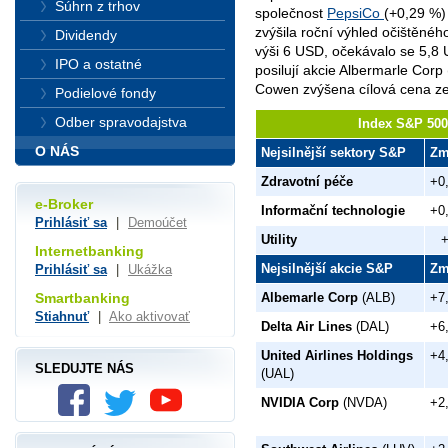
Súhrn z trhov
společnost
PepsiCo
(+0,29 %) 
zvýšila roční výhled očištěného
Dividendy
výši 6 USD, očekávalo se 5,8
IPO a ostatné
posilují akcie Albermarle Corp
Cowen zvýšena cílová cena z
Podielové fondy
Odber spravodajstva
Index S&P 500 
O NÁS
Nejsilnější sektory S&P
Zm
Zdravotní péče
+0
e-Broker
Informační technologie
+0
Prihlásiť sa
|
Demoúčet
Utility
Internetbanking
Nejsilnější akcie S&P
Zm
Prihlásiť sa
|
Ukážka
Smartbanking
Albemarle Corp
(ALB)
+7
Stiahnuť
|
Ako aktivovať
Delta Air Lines
(DAL)
+6
United Airlines Holdings
+4
SLEDUJTE NÁS
(UAL)
NVIDIA Corp
(NVDA)
+2