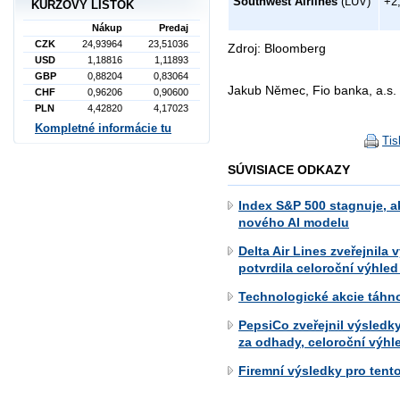
Southwest Airlines
(LUV)
+2
KURZOVÝ LÍSTOK
Nákup
Predaj
CZK
24,93964
23,51036
Zdroj: Bloomberg
USD
1,18816
1,11893
GBP
0,88204
0,83064
Jakub Němec, Fio banka, a.s.
CHF
0,96206
0,90600
PLN
4,42820
4,17023
Kompletné informácie tu
Tis
SÚVISIACE ODKAZY
Index S&P 500 stagnuje, a
nového AI modelu
Delta Air Lines zveřejnila
potvrdila celoroční výhled
Technologické akcie táhn
PepsiCo zveřejnil výsledky
za odhady, celoroční výhl
Firemní výsledky pro tento