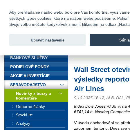
fio@fio.sk
Infomail:
Kontakty
|
Cenník
|
Kariéra
|
N
Aby prehliadanie nášho webu bolo pre Vás komfortné, využívame sú
všetkých typov cookies, ktoré na našom webe používame. Pokiaľ chc
Fio banka
Svoju voľbu môžete kedykoľvek zmeniť kliknutím na odkaz „Nastave
Fio banka 
služieb bez
Upraviť nastavenie
Súhla
ÚVOD
Úvod
>
Spravodajstvo
>
Novinky z
Air Lines
BANKOVÉ SLUŽBY
PODIELOVÉ FONDY
Wall Street otev
AKCIE A INVESTÍCIE
výsledky reporto
SPRAVODAJSTVO
Air Lines
Novinky z burzy a
9.10.2025 16:12, ALB, DAL, 
komentáre
Index Dow Jones -0,35 % na 4
Odborné články
6741,14 b. Nasdaq Composite
StockList
V úvodu obchodování se předn
Analýzy
záporném teritoriu. Dnes své 