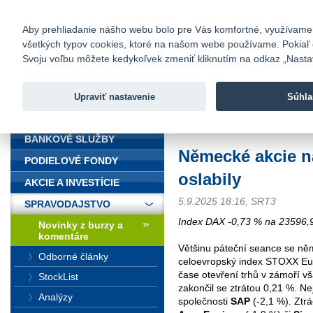
fio@fio.sk
Infomail:
Kontakty
|
Cenník
|
Kariéra
|
N
Aby prehliadanie nášho webu bolo pre Vás komfortné, využívame sú
všetkých typov cookies, ktoré na našom webe používame. Pokiaľ chc
Fio banka
Svoju voľbu môžete kedykoľvek zmeniť kliknutím na odkaz „Nastave
Fio banka 
služieb bez
Upraviť nastavenie
Súhla
ÚVOD
Úvod
>
Spravodajstvo
>
Novinky z
BANKOVÉ SLUŽBY
Německé akcie n
PODIELOVÉ FONDY
oslabily
AKCIE A INVESTÍCIE
5.9.2025 18:16, SRT3
SPRAVODAJSTVO
Index DAX -0,73 % na 23596,9
Novinky z burzy a
komentáre
Většinu páteční seance se ně
Odborné články
celoevropský index STOXX Eur
čase otevření trhů v zámoří v
StockList
zakončil se ztrátou 0,21 %. Ne
Analýzy
společnosti
SAP
(-2,1 %). Ztr