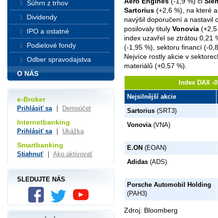
Aero Engines
(-1,9 %) či
Sie
Súhrn z trhov
Sartorius
(+2,6 %), na které a
Dividendy
navýšil doporučení a nastavil
posilovaly tituly
Vonovia
(+2,5
IPO a ostatné
index uzavřel se ztrátou 0,21
Podielové fondy
(-1,95 %), sektoru financí (-0
Nejvíce rostly akcie v sektorech
Odber spravodajstva
materiálů (+0,57 %).
O NÁS
Index DAX -0
Nejsilnější akcie
e-Broker
Prihlásiť sa
|
Demoúčet
Sartorius
(SRT3)
Internetbanking
Vonovia
(VNA)
Prihlásiť sa
|
Ukážka
Smartbanking
E.ON
(EOAN)
Stiahnuť
|
Ako aktivovať
Adidas
(ADS)
SLEDUJTE NÁS
Porsche Automobil Holding
(PAH3)
Zdroj: Bloomberg