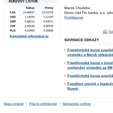
KURZOVÝ LÍSTOK
Marek Chudoba
Nákup
Predaj
Dozor nad Fio banka, a.s. vy
CZK
24,96847
23,53753
USD
1,19035
1,12100
Prehlásenie
GBP
0,88210
0,83071
CHF
0,96146
0,90545
PLN
4,42464
4,16688
Tis
Kompletné informácie tu
SÚVISIACE ODKAZY
Frankfurtská burza uzavřel
výsledky a Merck středně
Frankfurtská burza v úvod
zveřejnění výsledků za 9M
Frankfurtská burza uzavír
Frankfurt otevírá v kladné
Rueck
Mapa stránok
|
Právne prehlásenie
|
Nastavenie cookies