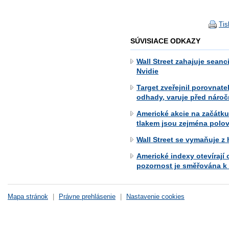
Tis
SÚVISIACE ODKAZY
Wall Street zahajuje seanc
Nvidie
Target zveřejnil porovnate
odhady, varuje před náro
Americké akcie na začátku
tlakem jsou zejména polov
Wall Street se vymaňuje z 
Americké indexy otevírají
pozornost je směřována k 
Mapa stránok
|
Právne prehlásenie
|
Nastavenie cookies