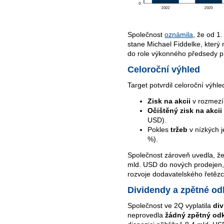
Společnost
oznámila
, že od 1
stane Michael Fiddelke, který 
do role výkonného předsedy p
Celoroční výhled
Target potvrdil celoroční výhl
Zisk na akcii
v rozmez
Očištěný zisk na akcii
USD).
Pokles
tržeb
v nízkých 
%).
Společnost zároveň uvedla, že 
mld. USD do nových prodejen,
rozvoje dodavatelského řetězc
Dividendy a zpětné od
Společnost ve 2Q vyplatila
di
neprovedla
žádný zpětný odk