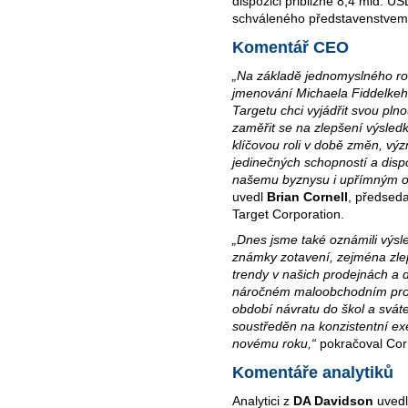
dispozici přibližně 8,4 mld. 
schváleného představenstvem
Komentář CEO
„Na základě jednomyslného ro
jmenování Michaela Fiddelkeh
Targetu chci vyjádřit svou pln
zaměřit se na zlepšení výsledk
klíčovou roli v době změn, vý
jedinečných schopností a di
našemu byznysu i upřímným od
uvedl
Brian Cornell
, předseda
Target Corporation.
„Dnes jsme také oznámili výsl
známky zotavení, zejména zle
trendy v našich prodejnách a d
náročném maloobchodním pros
období návratu do škol a svát
soustředěn na konzistentní e
novému roku,“
pokračoval Corn
Komentáře analytiků
Analytici z
DA Davidson
uvedl