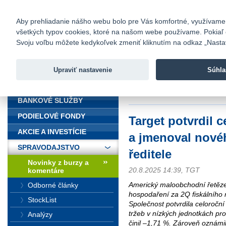
fio@fio.sk
Infomail:
Kontakty
|
Cenník
|
Kariéra
|
N
Aby prehliadanie nášho webu bolo pre Vás komfortné, využívame sú
všetkých typov cookies, ktoré na našom webe používame. Pokiaľ chc
Fio banka
Svoju voľbu môžete kedykoľvek zmeniť kliknutím na odkaz „Nastave
Fio banka 
služieb bez
Upraviť nastavenie
Súhla
ÚVOD
Úvod
>
Spravodajstvo
>
Novinky z
ředitele
BANKOVÉ SLUŽBY
PODIELOVÉ FONDY
Target potvrdil c
AKCIE A INVESTÍCIE
a jmenoval nové
SPRAVODAJSTVO
ředitele
Novinky z burzy a
20.8.2025 14:39, TGT
komentáre
Americký maloobchodní řetězec
Odborné články
hospodaření za 2Q fiskálního r
StockList
Společnost potvrdila celoročn
tržeb v nízkých jednotkách pr
Analýzy
činil –1,71 %. Zároveň oznámil