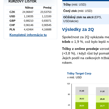
KURZOVÝ LÍSTOK
Tržby
(mld. USD)
Nákup
Predaj
Čistý zisk
(mld. USD)
CZK
24,96847
23,53753
USD
1,19035
1,12100
Očištěný zisk na akcii
(EPS,
GBP
0,88210
0,83071
USD/akcie)
CHF
0,96146
0,90545
Výsledky za 2Q
PLN
4,42464
4,16688
Kompletné informácie tu
Společnost za 2Q vykázala me
tržeb
o 1,9 %, což bylo lepší 
Tržby z online prodeje
vzros
(+3,8 %), i když růst byl poma
Jejich podíl na celkových tržb
rokem.