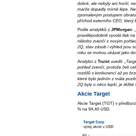
dobré, ale nebyly ani horší, ne
marže dopadly mírně lépe. Neg
zpomaleným postupem obratu a 
příchod externího CEO, který 
Podle analytiků z
JPMorgan
:
pravděpodobně vyvolá tlak na a
někoho zvenčí s novým pohled
2Q, stav zásob i výhled jsou s
roku se mohou ukázat jako dos
Analytici z
Truist
uvedli:
„Targ
pohled zvenčí, protože čelí ce
rozdílů s konkurencí až po brz
které bylo jedním z mála pozi
2Q byly o něco lepší, je těžké s
Akcie Target
Akcie Target (TGT) v předburz
% na 94,40 USD.