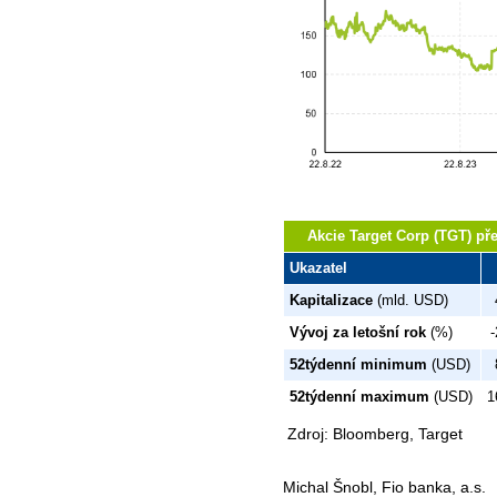
Akcie Target Corp (TGT) př
Ukazatel
Kapitalizace
(mld. USD)
Vývoj za letošní rok
(%)
-
52týdenní minimum
(USD)
52týdenní maximum
(USD)
1
Zdroj: Bloomberg, Target
Michal Šnobl, Fio banka, a.s.