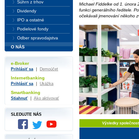
Súhrn z trhov
Michael Fiddelke od 1. února 
funkci generálního ředitele. Po
Dividendy
očekávali jmenování někoho 
IPO a ostatné
Podielové fondy
Odber spravodajstva
O NÁS
e-Broker
Prihlásiť sa
|
Demoúčet
Internetbanking
Prihlásiť sa
|
Ukážka
Smartbanking
Stiahnuť
|
Ako aktivovať
SLEDUJTE NÁS
Výsledky společnost