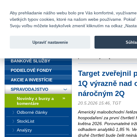
fio@fio.sk
Infomail:
Kontakty
|
Cenník
|
Kariéra
|
N
Aby prehliadanie nášho webu bolo pre Vás komfortné, využívame sú
všetkých typov cookies, ktoré na našom webe používame. Pokiaľ chc
Fio banka
Svoju voľbu môžete kedykoľvek zmeniť kliknutím na odkaz „Nastave
Fio banka 
služieb bez
Upraviť nastavenie
Súhla
ÚVOD
Úvod
>
Spravodajstvo
>
Novinky z
před náročným 2Q
BANKOVÉ SLUŽBY
PODIELOVÉ FONDY
Target zveřejnil 
AKCIE A INVESTÍCIE
1Q výrazně nad 
SPRAVODAJSTVO
náročným 2Q
Novinky z burzy a
20.5.2026 15:46, TGT
komentáre
Americký maloobchodní řetězec
Odborné články
hospodaření za první čtvrtletí 
StockList
května 2026. Porovnatelné trž
odhadem analytiků 1,85 %. Ved
Analýzy
druhé čtvrtletí bude čelit ne