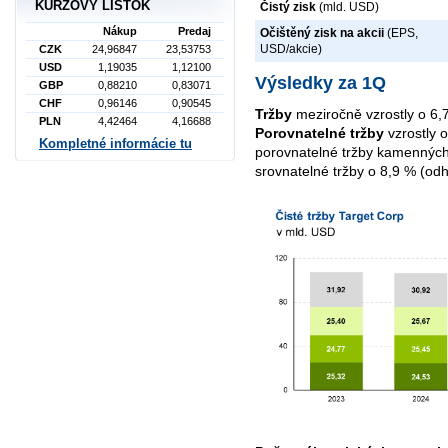
KURZOVÝ LÍSTOK
Čistý zisk
(mld. USD)
Nákup
Predaj
Očištěný zisk na akcii
(EPS,
USD/akcie)
CZK
24,96847
23,53753
USD
1,19035
1,12100
Výsledky za 1Q
GBP
0,88210
0,83071
CHF
0,96146
0,90545
Tržby
meziročně vzrostly o 6
PLN
4,42464
4,16688
Porovnatelné tržby
vzrostly 
Kompletné informácie tu
porovnatelné tržby kamenných p
srovnatelné tržby o 8,9 % (od