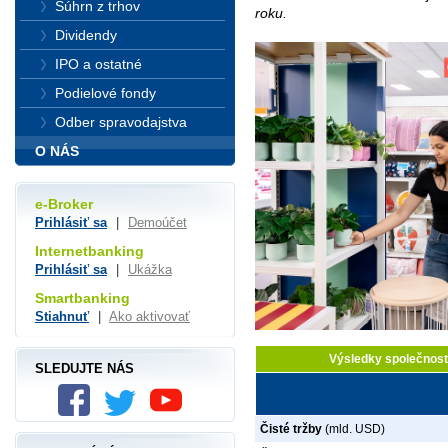
Súhrn z trhov
roku.
Dividendy
IPO a ostatné
Podielové fondy
Odber spravodajstva
O NÁS
e-Broker
Prihlásiť sa
|
Demoúčet
Internetbanking
Prihlásiť sa
|
Ukážka
Smartbanking
Stiahnuť
|
Ako aktivovať
Výsledky společnost
SLEDUJTE NÁS
Čisté tržby
(mld. USD)