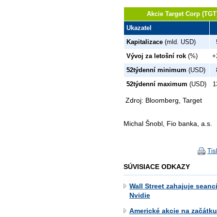
Akcie Target Corp (TGT)
Ukazatel
Kapitalizace
(mld. USD)
Vývoj za letošní rok
(%)
+
52týdenní minimum
(USD)
52týdenní maximum
(USD)
1
Zdroj: Bloomberg, Target
Michal Šnobl, Fio banka, a.s.
Tis
SÚVISIACE ODKAZY
Wall Street zahajuje seanc
Nvidie
Americké akcie na začátku