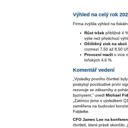
Výhled na celý rok 20
Firma zvýšila výhled na fiskál
Růst tržeb
přibližně 4 
výše než předchozí výhl
Očištěný zisk na akcii
rozmezí 7,50 až 8,50 U
Provozní marži
o více 
loňských 4,6 %.
Komentář vedení
„Výsledky prvního čtvrtletí byly
poskytují povzbudivé první sig
rezonuje se zákazníky a pohán
byznysem," uvedl
Michael Fid
„Zatímco jsme s výsledkem Q1
zaměřena na budování konzist
Fiddelke.
CFO James Lee na konferen
čtvrtletí, které právě skončilo