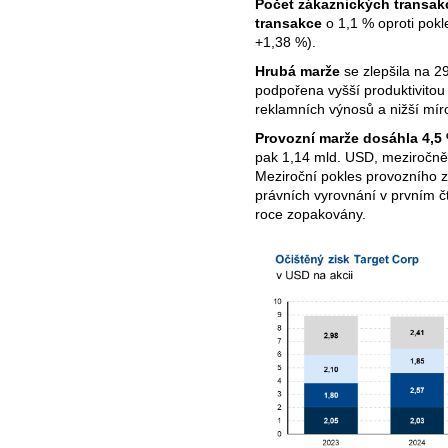
Počet zákaznických transak
transakce
o 1,1 % oproti pok
+1,38 %).
Hrubá marže
se zlepšila na 2
podpořena vyšší produktivitou
reklamních výnosů a nižší míro
Provozní marže dosáhla 4,5
pak 1,14 mld. USD, meziročně
Meziroční pokles provozního z
právních vyrovnání v prvním čt
roce zopakovány.