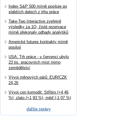
Index S&P 500 mírně posiluje po
slabších datech z trhu práce
Take-Two Interactive zveřejnil
výsledky za 1Q, čisté rezervace
mírně překonaly odhady analytiků
Americké futures kontrakty mírně
posilují
USA: Trh práce - v červenci ubylo
23 tis. pracovních míst mimo
zemědělství
Vývoj měnových párů: EUR/CZK
24,26
Vývoj cen komodit: Stříbro (+4,46
%), zlato (+1,93 %), měď (-1,07 %)
ďaľšie správy