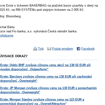
kcie Erste s tickerem BAAERBAG na pražské burze uzavřely v úterý na
 015 Kč, na RM-SYSTÉMu pod stejným tickerem na 2 005 Kč.
droj: Bloomberg
ichal Bárta
ozor nad Fio banka, a.s. vykonává Česká národní banka.
rehlásenie
Tisk
Poslat emailem
Facebook
ÚVISIACE ODKAZY
Erste: Oddo BHF zvyšuje cílovou cenu akcií na 138,52 EUR při
novém doporučení „Outperform“
Erste: Barclays zvyšuje cílovou cenu na 130 EUR při zachování
doporučení „Overweight“
Erste: JP Morgan zvyšuje cílovou cenu na 130 EUR s ponechaným
doporučením „Overweight“
Erste: Morgan Stanley zvyšuje cílovou cenu na 123 EUR a
ponechává doporučení na „Overwt/Attractive“