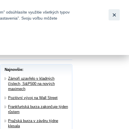
Slovensky
|
English
m" odsúhlasíte využitie všetkých typov
 nastavenia". Svoju voľbu môžete
h
cílovou cenu akcií na 87 EUR a ponechává
Najnovšie:
Zámoří uzavřelo v kladných
číslech, S&P500 na nových
maximech
Pozitivní vývoj na Wall Street
Frankfurtská burza zakončuje týden
růstem
Pražská burza v závěru týdne
klesala