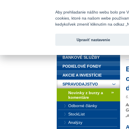
fio@fio.sk
Infomail:
Aby prehliadanie nášho webu bolo pre Vá
cookies, ktoré na našom webe používame.
Fio banka
kedykoľvek zmeniť kliknutím na odkaz „N
Upraviť nastavenie
ÚVOD
Ú
d
BANKOVÉ SLUŽBY
PODIELOVÉ FONDY
AKCIE A INVESTÍCIE
SPRAVODAJSTVO
Novinky z burzy a
6
komentáre
A
Odborné články
G
StockList
„
Analýzy
A