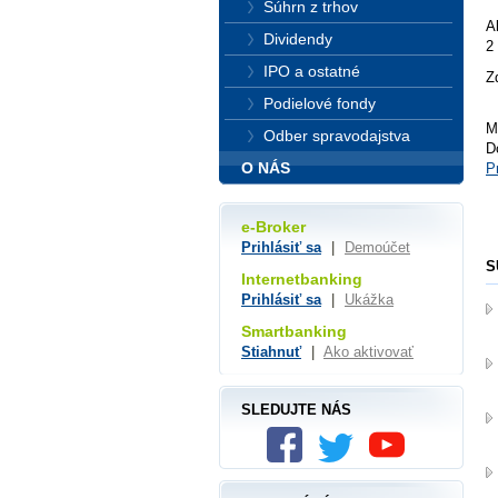
Súhrn z trhov
A
Dividendy
2
IPO a ostatné
Z
Podielové fondy
M
Odber spravodajstva
D
O NÁS
P
e-Broker
Prihlásiť sa
|
Demoúčet
S
Internetbanking
Prihlásiť sa
|
Ukážka
Smartbanking
Stiahnuť
|
Ako aktivovať
SLEDUJTE NÁS