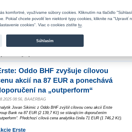
Kontakty
|
Cenník
|
Kariéra
|
Napíšte nám
|
Časté otázky
|
Bezpečnosť
s komfortné, využívame súbory cookies. Kliknutím na tlačidlo "Súhlasí
 Pokiaľ chcete povoliť len niektoré typy cookies, kliknite na "Upraviť
astavenie cookies“. Viac o cookies zistíte
tu
.
Fio banka sa zameriava na poskytovanie bežných bankovýc
služieb bez poplatkov a investícií do cenných papierov.
Súhlasím
vod
>
Spravodajstvo
>
Novinky z burzy a komentáre
>
Erste: Oddo BHF zvyšuje 
oporučení na „outperform“
Erste: Oddo BHF zvyšuje cílovou
cenu akcií na 87 EUR a ponechává
doporučení na „outperform“
.8.2025 08:56, BAAERBAG
nalytik Jovan Sikimic z Oddo BHF zvýšil cílovou cenu akcií Erste
roup Bank na 87 EUR (2 139,7 Kč) se stávajícím doporučením
outperform“. Předchozí cílová cena analytika činila 71 EUR (1 746,2 Kč).
kcie Erste