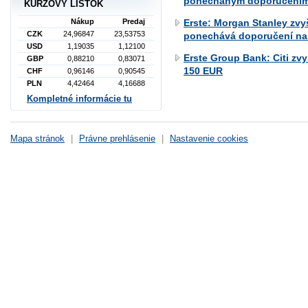
ponechaným doporučením
KURZOVÝ LÍSTOK
Nákup
Predaj
Erste: Morgan Stanley zvy
CZK
24,96847
23,53753
ponechává doporučení na 
USD
1,19035
1,12100
Erste Group Bank: Citi zv
GBP
0,88210
0,83071
150 EUR
CHF
0,96146
0,90545
PLN
4,42464
4,16688
Kompletné informácie tu
Mapa stránok
|
Právne prehlásenie
|
Nastavenie cookies