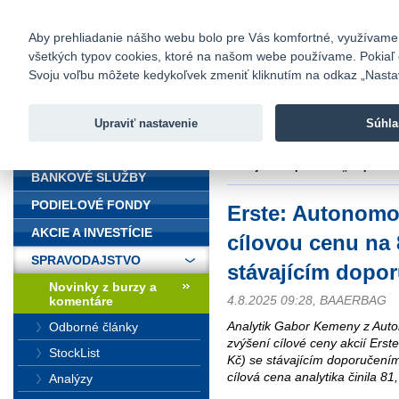
fio@fio.sk
Infomail:
Kontakty
|
Cenník
|
Kariéra
|
N
Aby prehliadanie nášho webu bolo pre Vás komfortné, využívame sú
všetkých typov cookies, ktoré na našom webe používame. Pokiaľ chc
Fio banka
Svoju voľbu môžete kedykoľvek zmeniť kliknutím na odkaz „Nastave
Fio banka 
služieb bez
Upraviť nastavenie
Súhla
ÚVOD
Úvod
>
Spravodajstvo
>
Novinky z
stávajícím doporučení „outperfor
BANKOVÉ SLUŽBY
PODIELOVÉ FONDY
Erste: Autonomo
AKCIE A INVESTÍCIE
cílovou cenu na 
SPRAVODAJSTVO
stávajícím dopo
Novinky z burzy a
4.8.2025 09:28, BAAERBAG
komentáre
Analytik Gabor Kemeny z Auto
Odborné články
zvýšení cílové ceny akcií Ers
StockList
Kč) se stávajícím doporučením
cílová cena analytika činila 8
Analýzy