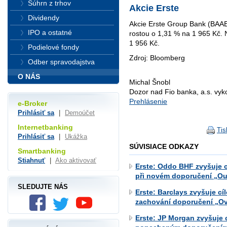
Súhrn z trhov
Akcie Erste
Dividendy
Akcie Erste Group Bank (BAA
IPO a ostatné
rostou o 1,31 % na 1 965 Kč.
1 956 Kč.
Podielové fondy
Zdroj: Bloomberg
Odber spravodajstva
O NÁS
Michal Šnobl
Dozor nad Fio banka, a.s. vy
Prehlásenie
e-Broker
Prihlásiť sa
|
Demoúčet
Internetbanking
Tis
Prihlásiť sa
|
Ukážka
SÚVISIACE ODKAZY
Smartbanking
Stiahnuť
|
Ako aktivovať
Erste: Oddo BHF zvyšuje c
při novém doporučení „Ou
SLEDUJTE NÁS
Erste: Barclays zvyšuje c
zachování doporučení „O
Erste: JP Morgan zvyšuje 