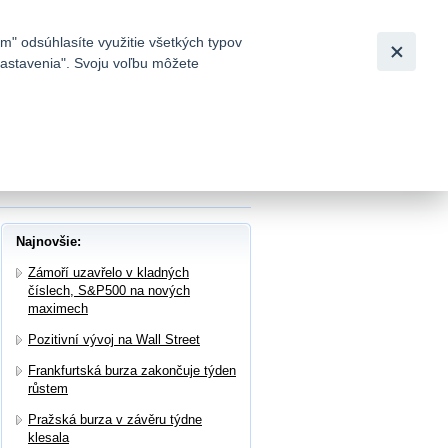
Slovensky
|
English
m" odsúhlasíte využitie všetkých typov
 nastavenia". Svoju voľbu môžete
h
anka snížila cílovou cenu na 893 Kč při
Najnovšie:
Zámoří uzavřelo v kladných
číslech, S&P500 na nových
maximech
Pozitivní vývoj na Wall Street
Frankfurtská burza zakončuje týden
růstem
Pražská burza v závěru týdne
klesala