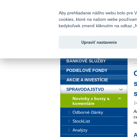
fio@fio.sk
Infomail:
Aby prehliadanie nášho webu bolo pre Vá
cookies, ktoré na našom webe používame.
Fio banka
kedykoľvek zmeniť kliknutím na odkaz „N
Upraviť nastavenie
ÚVOD
Ú
s
BANKOVÉ SLUŽBY
PODIELOVÉ FONDY
AKCIE A INVESTÍCIE
SPRAVODAJSTVO
Novinky z burzy a
1
komentáre
A
Odborné články
c
StockList
n
Analýzy
A