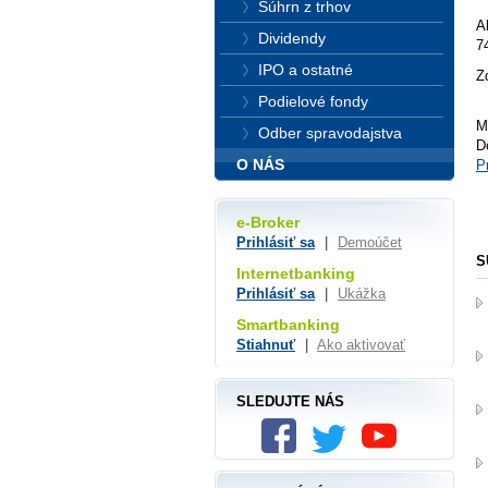
Súhrn z trhov
A
Dividendy
7
IPO a ostatné
Z
Podielové fondy
M
Odber spravodajstva
D
O NÁS
P
e-Broker
Prihlásiť sa
|
Demoúčet
S
Internetbanking
Prihlásiť sa
|
Ukážka
Smartbanking
Stiahnuť
|
Ako aktivovať
SLEDUJTE NÁS