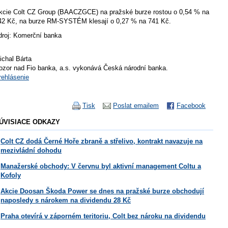
kcie Colt CZ Group (BAACZGCE) na pražské burze rostou o 0,54 % na
42 Kč, na burze RM-SYSTÉM klesají o 0,27 % na 741 Kč.
droj: Komerční banka
ichal Bárta
ozor nad Fio banka, a.s. vykonává Česká národní banka.
rehlásenie
Tisk
Poslat emailem
Facebook
ÚVISIACE ODKAZY
Colt CZ dodá Černé Hoře zbraně a střelivo, kontrakt navazuje na
mezivládní dohodu
Manažerské obchody: V červnu byl aktivní management Coltu a
Kofoly
Akcie Doosan Škoda Power se dnes na pražské burze obchodují
naposledy s nárokem na dividendu 28 Kč
Praha otevírá v záporném teritoriu, Colt bez nároku na dividendu