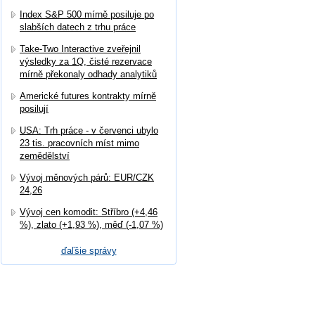
Index S&P 500 mírně posiluje po
slabších datech z trhu práce
Take-Two Interactive zveřejnil
výsledky za 1Q, čisté rezervace
mírně překonaly odhady analytiků
Americké futures kontrakty mírně
posilují
USA: Trh práce - v červenci ubylo
23 tis. pracovních míst mimo
zemědělství
Vývoj měnových párů: EUR/CZK
24,26
Vývoj cen komodit: Stříbro (+4,46
%), zlato (+1,93 %), měď (-1,07 %)
ďaľšie správy