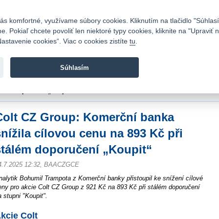
Kontakty
|
Cenník
|
Kariéra
|
Napíšte nám
|
Časté otázky
|
Bezpečnosť
s komfortné, využívame súbory cookies. Kliknutím na tlačidlo "Súhlasí
 Pokiaľ chcete povoliť len niektoré typy cookies, kliknite na "Upraviť
astavenie cookies“. Viac o cookies zistíte
tu
.
Fio banka sa zameriava na poskytovanie bežných bankovýc
služieb bez poplatkov a investícií do cenných papierov.
Súhlasím
vod
>
Spravodajstvo
>
Novinky z burzy a komentáre
>
Colt CZ Group: Komerční b
tálém doporučení „Koupit“
Colt CZ Group: Komerční banka
snížila cílovou cenu na 893 Kč při
stálém doporučení „Koupit“
4.7.2025 12:32, BAACZGCE
nalytik Bohumil Trampota z Komerční banky přistoupil ke snížení cílové
eny pro akcie Colt CZ Group z 921 Kč na 893 Kč při stálém doporučení
a stupni "Koupit".
kcie Colt