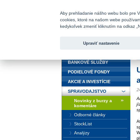
fio@fio.sk
Infomail:
Aby prehliadanie nášho webu bolo pre Vá
cookies, ktoré na našom webe používame.
Fio banka
kedykoľvek zmeniť kliknutím na odkaz „N
Upraviť nastavenie
ÚVOD
Ú
BANKOVÉ SLUŽBY
PODIELOVÉ FONDY
AKCIE A INVESTÍCIE
2
SPRAVODAJSTVO
A
Novinky z burzy a
j
komentáre
s
Odborné články
A
StockList
s
Analýzy
W
p