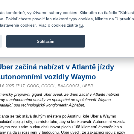
Kontakty
|
Cenník
|
Kariéra
|
Napíšte nám
|
Časté otázky
|
Bezpečnosť
s komfortné, využívame súbory cookies. Kliknutím na tlačidlo "Súhlasí
 Pokiaľ chcete povoliť len niektoré typy cookies, kliknite na "Upraviť
astavenie cookies“. Viac o cookies zistíte
tu
.
Fio banka sa zameriava na poskytovanie bežných bankovýc
služieb bez poplatkov a investícií do cenných papierov.
Súhlasím
vod
>
Spravodajstvo
>
Novinky z burzy a komentáre
>
Uber začíná nabízet v Atl
Uber začíná nabízet v Atlantě jízdy
autonomními vozidly Waymo
4.6.2025 17:17, GOOG, GOOGL, BAAGOOGL, UBER
merický přepravní gigant Uber uvedl, že dnes začal v Atlantě nabízet
ízdy s autonomními vozidly ve spolupráci se společností Waymo,
padající pod technologický konglomerát Alphabet.
tlanta se tak stává druhým městem po Austinu, kde Uber a Waymo
polečně spojují síly, namísto toho, aby si konkurovali. Autonomní vozidla
aymo zde zatím budou obsluhovat plochu 168 kilometrů čtverečních s
lány na další rozšíření v budoucnu. Uber uvedl, že zákazníci jsou z jízdy