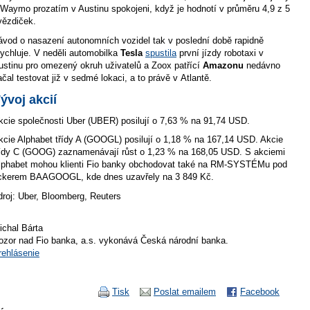
 Waymo prozatím v Austinu spokojeni, když je hodnotí v průměru 4,9 z 5
vězdiček.
ávod o nasazení autonomních vozidel tak v poslední době rapidně
rychluje. V neděli automobilka
Tesla
spustila
první jízdy robotaxi v
ustinu pro omezený okruh uživatelů a Zoox patřící
Amazonu
nedávno
ačal testovat již v sedmé lokaci, a to právě v Atlantě.
ývoj akcií
kcie společnosti Uber (UBER) posilují o 7,63 % na 91,74 USD.
kcie Alphabet třídy A (GOOGL) posilují o 1,18 % na 167,14 USD. Akcie
řídy C (GOOG) zaznamenávají růst o 1,23 % na 168,05 USD. S akciemi
lphabet mohou klienti Fio banky obchodovat také na RM-SYSTÉMu pod
ickerem BAAGOOGL, kde dnes uzavřely na 3 849 Kč.
droj: Uber, Bloomberg, Reuters
ichal Bárta
ozor nad Fio banka, a.s. vykonává Česká národní banka.
rehlásenie
Tisk
Poslat emailem
Facebook