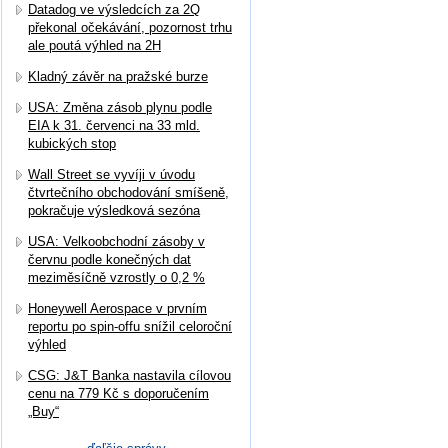
Datadog ve výsledcích za 2Q
překonal očekávání, pozornost trhu
ale poutá výhled na 2H
Kladný závěr na pražské burze
USA: Změna zásob plynu podle
EIA k 31. červenci na 33 mld.
kubických stop
Wall Street se vyvíji v úvodu
čtvrtečního obchodování smíšeně,
pokračuje výsledková sezóna
USA: Velkoobchodní zásoby v
červnu podle konečných dat
meziměsíčně vzrostly o 0,2 %
Honeywell Aerospace v prvním
reportu po spin-offu snížil celoroční
výhled
CSG: J&T Banka nastavila cílovou
cenu na 779 Kč s doporučením
„Buy“