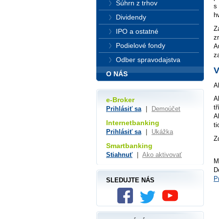
Súhrn z trhov
s
h
Dividendy
Z
IPO a ostatné
z
Podielové fondy
A
z
Odber spravodajstva
V
O NÁS
A
A
e-Broker
t
Prihlásiť sa
|
Demoúčet
A
Internetbanking
t
Prihlásiť sa
|
Ukážka
Z
Smartbanking
Stiahnuť
|
Ako aktivovať
M
D
P
SLEDUJTE NÁS