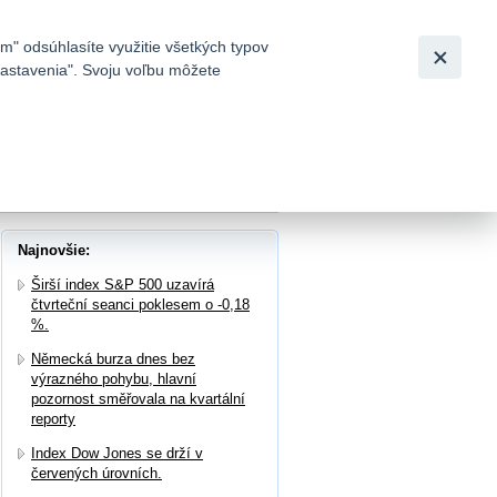
Slovensky
|
English
m" odsúhlasíte využitie všetkých typov
 nastavenia". Svoju voľbu môžete
h
antě jízdy autonomními vozidly Waymo
Najnovšie:
Širší index S&P 500 uzavírá
čtvrteční seanci poklesem o -0,18
%.
Německá burza dnes bez
výrazného pohybu, hlavní
pozornost směřovala na kvartální
reporty
Index Dow Jones se drží v
červených úrovních.