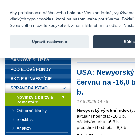
fio@fio.sk
Infomail:
Kontakty
|
Cenník
|
Kariéra
|
N
Aby prehliadanie nášho webu bolo pre Vás komfortné, využívame sú
všetkých typov cookies, ktoré na našom webe používame. Pokiaľ chc
Fio banka
Svoju voľbu môžete kedykoľvek zmeniť kliknutím na odkaz „Nastave
Fio banka 
služieb bez
Upraviť nastavenie
Súhla
ÚVOD
Úvod
>
Spravodajstvo
>
Novinky z
b.
BANKOVÉ SLUŽBY
PODIELOVÉ FONDY
USA: Newyorský 
AKCIE A INVESTÍCIE
červnu na -16,0 b
SPRAVODAJSTVO
b.
Novinky z burzy a
16.6.2025 14:46
komentáre
Newyorský výrobní index
(č
Odborné články
aktuální hodnota: -16,0 b.
StockList
očekávání trhu: -6,3 b.
předchozí hodnota: -9,2 b.
Analýzy