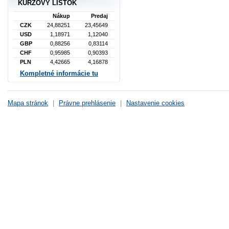
KURZOVÝ LÍSTOK
Nákup
Predaj
CZK
24,88251
23,45649
USD
1,18971
1,12040
GBP
0,88256
0,83114
CHF
0,95985
0,90393
PLN
4,42665
4,16878
Kompletné informácie tu
Mapa stránok
|
Právne prehlásenie
|
Nastavenie cookies