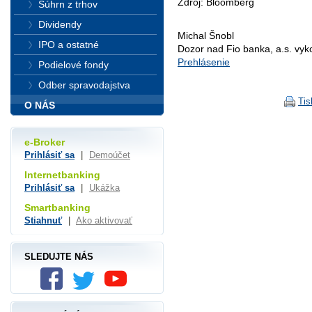
Zdroj: Bloomberg
Súhrn z trhov
Dividendy
Michal Šnobl
IPO a ostatné
Dozor nad Fio banka, a.s. vy
Prehlásenie
Podielové fondy
Odber spravodajstva
Tis
O NÁS
e-Broker
Prihlásiť sa
|
Demoúčet
Internetbanking
Prihlásiť sa
|
Ukážka
Smartbanking
Stiahnuť
|
Ako aktivovať
SLEDUJTE NÁS