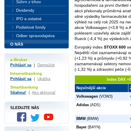
Súhrn z trhov
hospodaření za první čtvrtletí 
Dividendy
akcii překonaly průměrná analy
silné výsledky farmaceutické d
IPO a ostatné
výhled na celý rok 2025 na ne
Podielové fondy
akcie Volkswagen (+3,8 %) a A
poklesem uzavřely akcie zaji
Odber spravodajstva
Rueck (-4,4 %) po výsledcích za
O NÁS
Evropský index
STOXX 600
se
Největší růst zaznamenávají s
(+1,23 %) a průmyslu (+0,92 %
e-Broker
zaznamenávají sektory nemovit
Prihlásiť sa
|
Demoúčet
(-1,32 %) a zdravotní péče (-0
Internetbanking
Prihlásiť sa
|
Ukážka
Index DAX +0
Smartbanking
Nejsilnější akcie
Stiahnuť
|
Ako aktivovať
Volkswagen
(VOW3)
Adidas
(ADS)
SLEDUJTE NÁS
BMW
(BMW)
Bayer
(BAYN)