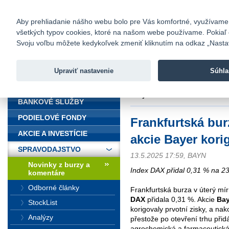
fio@fio.sk
Infomail:
Kontakty
|
Cenník
|
Kariéra
|
N
Aby prehliadanie nášho webu bolo pre Vás komfortné, využívame sú
všetkých typov cookies, ktoré na našom webe používame. Pokiaľ chc
Fio banka
Svoju voľbu môžete kedykoľvek zmeniť kliknutím na odkaz „Nastave
Fio banka 
služieb bez
Upraviť nastavenie
Súhla
ÚVOD
Úvod
>
Spravodajstvo
>
Novinky z
zisky
BANKOVÉ SLUŽBY
PODIELOVÉ FONDY
Frankfurtská bur
AKCIE A INVESTÍCIE
akcie Bayer kori
SPRAVODAJSTVO
13.5.2025 17:59, BAYN
Novinky z burzy a
Index DAX přidal 0,31 % na 2
komentáre
Odborné články
Frankfurtská burza v úterý mí
DAX
přidala 0,31 %. Akcie
Bay
StockList
korigovaly prvotní zisky, a na
Analýzy
přestože po otevření trhu při
agrochemická a farmaceutick