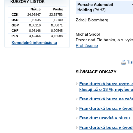
KURZOVÝ LÍSTOK
Porsche Automobil
Nákup
Predaj
Holding
(PAH3)
CZK
24,96847
23,53753
Zdroj: Bloomberg
USD
1,19035
1,12100
GBP
0,88210
0,83071
CHF
0,96146
0,90545
Michal Šnobl
PLN
4,42464
4,16688
Dozor nad Fio banka, a.s. vy
Kompletné informácie tu
Prehlásenie
Tis
SÚVISIACE ODKAZY
Frankfurtská burza roste,
klesají až o 18 %, nejvíce
Frankfurtská burza na zač
Frankfurtská burza v úvod
Frankfurt uzavírá v plusu
Frankfurtská burza v úvo