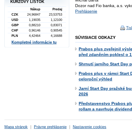
KURZOVÝ LÍSTOK
Dozor nad Fio banka, a.s. vy
Nákup
Predaj
Prehlásenie
CZK
24,96847
23,53753
USD
1,19035
1,12100
GBP
0,88210
0,83071
Tis
CHF
0,96146
0,90545
PLN
4,42464
4,16688
SÚVISIACE ODKAZY
Kompletné informácie tu
Prabos plus zveřejnil výsl
před zdaněním poklesl o 1
Shrnutí jarního Start Day 
Prabos plus v rámci Start 
celoroční výhled
Jarní Start Day pražské bu
2026
Představenstvo Prabos pl
rollam a navrhuje dividend
Mapa stránok
|
Právne prehlásenie
|
Nastavenie cookies