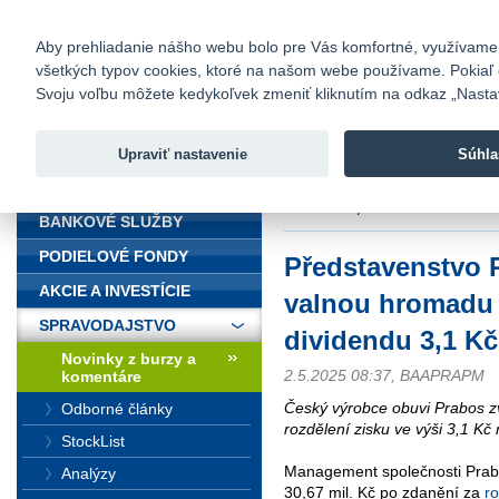
fio@fio.sk
Infomail:
Kontakty
|
Cenník
|
Kariéra
|
N
Aby prehliadanie nášho webu bolo pre Vás komfortné, využívame sú
všetkých typov cookies, ktoré na našom webe používame. Pokiaľ chc
Fio banka
Svoju voľbu môžete kedykoľvek zmeniť kliknutím na odkaz „Nastave
Fio banka 
služieb bez
Upraviť nastavenie
Súhla
ÚVOD
Úvod
>
Spravodajstvo
>
Novinky z
dividendu 3,1 Kč na akcii
BANKOVÉ SLUŽBY
PODIELOVÉ FONDY
Představenstvo 
AKCIE A INVESTÍCIE
valnou hromadu a
SPRAVODAJSTVO
dividendu 3,1 Kč
Novinky z burzy a
2.5.2025 08:37, BAAPRAPM
komentáre
Český výrobce obuvi Prabos zve
Odborné články
rozdělení zisku ve výši 3,1 Kč 
StockList
Management společnosti Prabos
Analýzy
30,67 mil. Kč po zdanění za
r