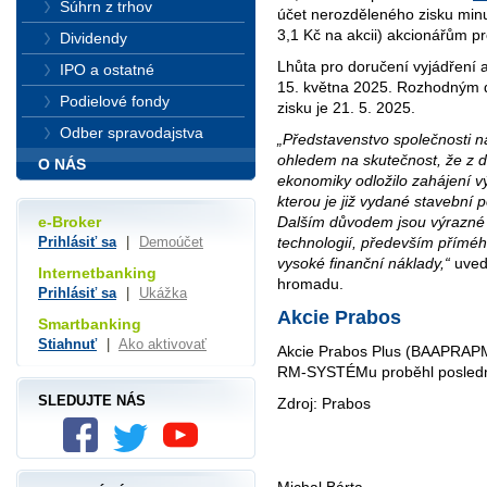
Súhrn z trhov
účet nerozděleného zisku minul
3,1 Kč na akcii) akcionářům pr
Dividendy
Lhůta pro doručení vyjádření 
IPO a ostatné
15. května 2025. Rozhodným d
Podielové fondy
zisku je 21. 5. 2025.
Odber spravodajstva
„Představenstvo společnosti nav
ohledem na skutečnost, že z d
O NÁS
ekonomiky odložilo zahájení v
kterou je již vydané stavební 
Dalším důvodem jsou výrazné 
e-Broker
technologií, především příméh
Prihlásiť sa
|
Demoúčet
vysoké finanční náklady,“
uved
Internetbanking
hromadu.
Prihlásiť sa
|
Ukážka
Akcie Prabos
Smartbanking
Stiahnuť
|
Ako aktivovať
Akcie Prabos Plus (BAAPRAPM)
RM-SYSTÉMu proběhl posledn
SLEDUJTE NÁS
Zdroj: Prabos
Michal Bárta