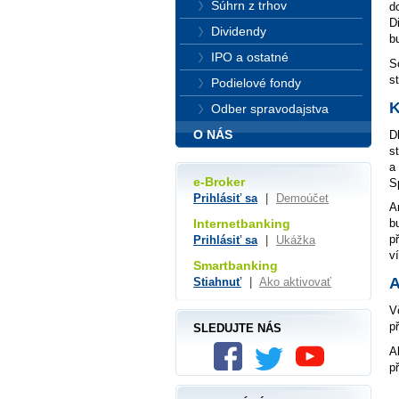
Súhrn z trhov
d
D
Dividendy
b
IPO a ostatné
S
s
Podielové fondy
K
Odber spravodajstva
O NÁS
D
s
a
e-Broker
S
Prihlásiť sa
|
Demoúčet
A
Internetbanking
b
p
Prihlásiť sa
|
Ukážka
v
Smartbanking
A
Stiahnuť
|
Ako aktivovať
V
p
SLEDUJTE NÁS
A
p