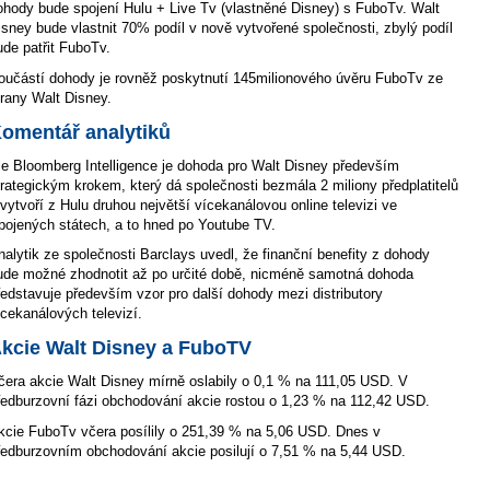
ohody bude spojení Hulu + Live Tv (vlastněné Disney) s FuboTv. Walt
isney bude vlastnit 70% podíl v nově vytvořené společnosti, zbylý podíl
ude patřit FuboTv.
oučástí dohody je rovněž poskytnutí 145milionového úvěru FuboTv ze
trany Walt Disney.
omentář analytiků
le Bloomberg Intelligence je dohoda pro Walt Disney především
trategickým krokem, který dá společnosti bezmála 2 miliony předplatitelů
 vytvoří z Hulu druhou největší vícekanálovou online televizi ve
pojených státech, a to hned po Youtube TV.
nalytik ze společnosti Barclays uvedl, že finanční benefity z dohody
ude možné zhodnotit až po určité době, nicméně samotná dohoda
ředstavuje především vzor pro další dohody mezi distributory
ícekanálových televizí.
kcie Walt Disney a FuboTV
čera akcie Walt Disney mírně oslabily o 0,1 % na 111,05 USD. V
ředburzovní fázi obchodování akcie rostou o 1,23 % na 112,42 USD.
kcie FuboTv včera posílily o 251,39 % na 5,06 USD. Dnes v
ředburzovním obchodování akcie posilují o 7,51 % na 5,44 USD.