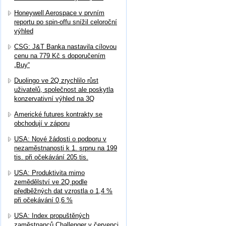
Honeywell Aerospace v prvním
reportu po spin-offu snížil celoroční
výhled
CSG: J&T Banka nastavila cílovou
cenu na 779 Kč s doporučením
„Buy“
Duolingo ve 2Q zrychlilo růst
uživatelů, společnost ale poskytla
konzervativní výhled na 3Q
Americké futures kontrakty se
obchodují v záporu
USA: Nové žádosti o podporu v
nezaměstnanosti k 1. srpnu na 199
tis. při očekávání 205 tis.
USA: Produktivita mimo
zemědělství ve 2Q podle
předběžných dat vzrostla o 1,4 %
při očekávání 0,6 %
USA: Index propuštěných
zaměstnanců Challenger v červenci