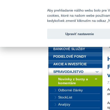
fio@fio.sk
Infomail:
Aby prehliadanie nášho webu bolo pre Vá
cookies, ktoré na našom webe používame.
Fio banka
kedykoľvek zmeniť kliknutím na odkaz „N
Upraviť nastavenie
ÚVOD
Ú
vy
BANKOVÉ SLUŽBY
PODIELOVÉ FONDY
AKCIE A INVESTÍCIE
SPRAVODAJSTVO
v
Novinky z burzy a
7
komentáre
A
Odborné články
o
StockList
A
Analýzy
s