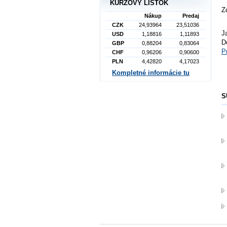
KURZOVÝ LÍSTOK
Z
Nákup
Predaj
CZK
24,93964
23,51036
J
USD
1,18816
1,11893
D
GBP
0,88204
0,83064
P
CHF
0,96206
0,90600
PLN
4,42820
4,17023
Kompletné informácie tu
S