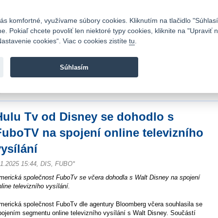
Kontakty
|
Cenník
|
Kariéra
|
Napíšte nám
|
Časté otázky
|
Bezpečnosť
s komfortné, využívame súbory cookies. Kliknutím na tlačidlo "Súhlasí
 Pokiaľ chcete povoliť len niektoré typy cookies, kliknite na "Upraviť
astavenie cookies“. Viac o cookies zistíte
tu
.
Fio banka sa zameriava na poskytovanie bežných bankovýc
služieb bez poplatkov a investícií do cenných papierov.
Súhlasím
vod
>
Spravodajstvo
>
Novinky z burzy a komentáre
>
Hulu Tv od Disney se dohod
sílání
Hulu Tv od Disney se dohodlo s
FuboTV na spojení online televizního
ysílání
.1.2025 15:44, DIS, FUBO*
merická společnost FuboTv se včera dohodla s Walt Disney na spojení
nline televizního vysílání.
merická společnost FuboTv dle agentury Bloomberg včera souhlasila se
pojením segmentu online televizního vysílání s Walt Disney. Součástí