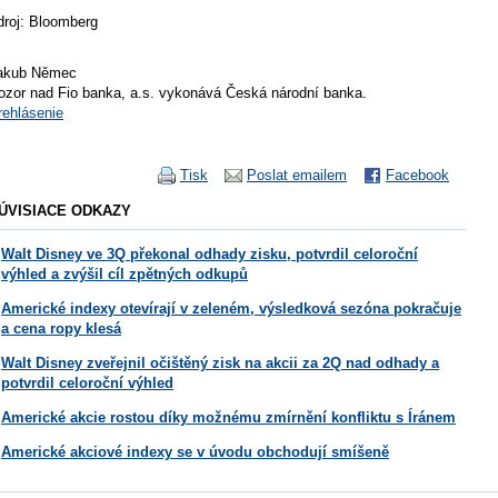
droj: Bloomberg
akub Němec
ozor nad Fio banka, a.s. vykonává Česká národní banka.
rehlásenie
Tisk
Poslat emailem
Facebook
ÚVISIACE ODKAZY
Walt Disney ve 3Q překonal odhady zisku, potvrdil celoroční
výhled a zvýšil cíl zpětných odkupů
Americké indexy otevírají v zeleném, výsledková sezóna pokračuje
a cena ropy klesá
Walt Disney zveřejnil očištěný zisk na akcii za 2Q nad odhady a
potvrdil celoroční výhled
Americké akcie rostou díky možnému zmírnění konfliktu s Íránem
Americké akciové indexy se v úvodu obchodují smíšeně