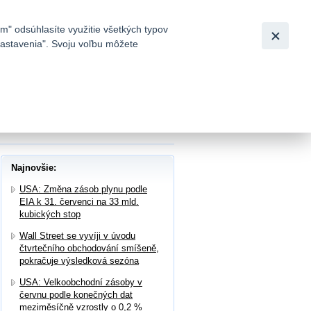
Slovensky
|
English
m" odsúhlasíte využitie všetkých typov
 nastavenia". Svoju voľbu môžete
h
lo s FuboTV na spojení online televizního
Najnovšie:
USA: Změna zásob plynu podle
EIA k 31. červenci na 33 mld.
kubických stop
Wall Street se vyvíji v úvodu
čtvrtečního obchodování smíšeně,
pokračuje výsledková sezóna
USA: Velkoobchodní zásoby v
červnu podle konečných dat
meziměsíčně vzrostly o 0,2 %