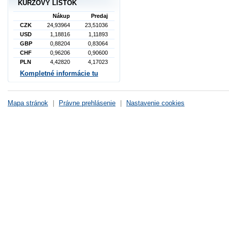
KURZOVÝ LÍSTOK
Nákup
Predaj
CZK
24,93964
23,51036
USD
1,18816
1,11893
GBP
0,88204
0,83064
CHF
0,96206
0,90600
PLN
4,42820
4,17023
Kompletné informácie tu
Mapa stránok
|
Právne prehlásenie
|
Nastavenie cookies