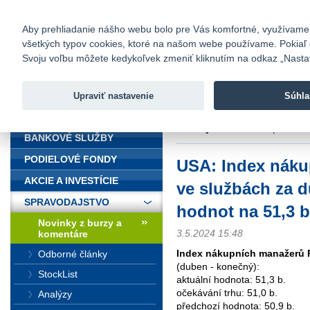
fio@fio.sk
Infomail:
Kontakty
|
Cenník
|
Kariéra
|
N
Aby prehliadanie nášho webu bolo pre Vás komfortné, využívame sú
všetkých typov cookies, ktoré na našom webe používame. Pokiaľ chc
Fio banka
Svoju voľbu môžete kedykoľvek zmeniť kliknutím na odkaz „Nastave
Fio banka 
služieb bez
Upraviť nastavenie
Súhla
ÚVOD
Úvod
>
Spravodajstvo
>
Novinky z
konečných hodnot na 51,3 b.
BANKOVÉ SLUŽBY
PODIELOVÉ FONDY
USA: Index náku
AKCIE A INVESTÍCIE
ve službách za 
SPRAVODAJSTVO
hodnot na 51,3 b
Novinky z burzy a
3.5.2024 15:48
komentáre
Index nákupních manažerů 
Odborné články
(duben - konečný):
StockList
aktuální hodnota: 51,3 b.
očekávání trhu: 51,0 b.
Analýzy
předchozí hodnota: 50,9 b.