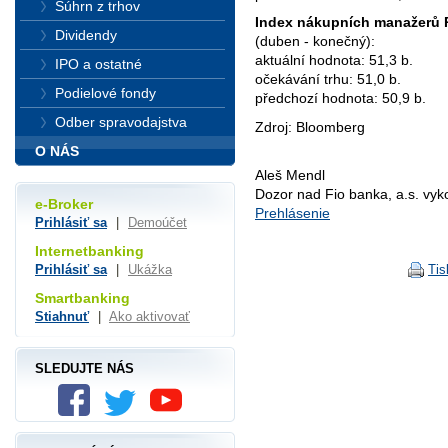
Súhrn z trhov
Index nákupních manažerů P
Dividendy
(duben - konečný):
aktuální hodnota: 51,3 b.
IPO a ostatné
očekávání trhu: 51,0 b.
Podielové fondy
předchozí hodnota: 50,9 b.
Odber spravodajstva
Zdroj: Bloomberg
O NÁS
Aleš Mendl
Dozor nad Fio banka, a.s. vy
e-Broker
Prehlásenie
Prihlásiť sa
|
Demoúčet
Internetbanking
Tis
Prihlásiť sa
|
Ukážka
Smartbanking
Stiahnuť
|
Ako aktivovať
SLEDUJTE NÁS