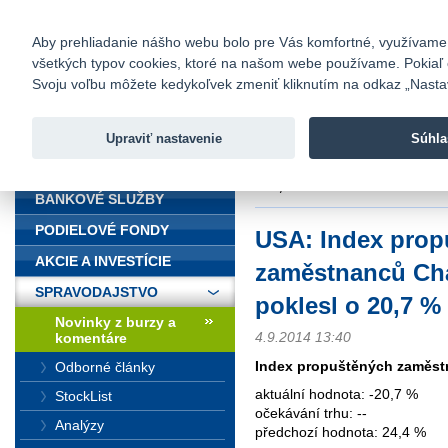
fio@fio.sk
Infomail:
Kontakty
|
Cenník
|
Kariéra
|
N
Aby prehliadanie nášho webu bolo pre Vás komfortné, využívame sú
všetkých typov cookies, ktoré na našom webe používame. Pokiaľ chc
Fio banka
Svoju voľbu môžete kedykoľvek zmeniť kliknutím na odkaz „Nastave
Fio banka 
služieb bez
Upraviť nastavenie
Súhla
ÚVOD
Úvod
>
Spravodajstvo
>
Novinky z
o 20,7 %
BANKOVÉ SLUŽBY
PODIELOVÉ FONDY
USA: Index prop
AKCIE A INVESTÍCIE
zaměstnanců Cha
SPRAVODAJSTVO
poklesl o 20,7 %
Novinky z burzy a
4.9.2014 13:40
komentáre
Index propuštěných zaměst
Odborné články
aktuální hodnota: -20,7 %
StockList
očekávání trhu: --
Analýzy
předchozí hodnota: 24,4 %