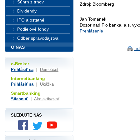
Súhrn z trhov
Zdroj: Bloomberg
Dividendy
Jan Tománek
IPO a ostatné
Dozor nad Fio banka, a.s. vy
Podielové fondy
Prehlásenie
Odber spravodajstva
O NÁS
Tis
e-Broker
Prihlásiť sa
|
Demoúčet
Internetbanking
Prihlásiť sa
|
Ukážka
Smartbanking
Stiahnuť
|
Ako aktivovať
SLEDUJTE NÁS