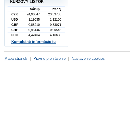
KURZOVÝ LÍSTOK
Nákup
Predaj
CZK
24,96847
23,53753
USD
1,19035
1,12100
GBP
0,88210
0,83071
CHF
0,96146
0,90545
PLN
4,42464
4,16688
Kompletné informácie tu
Mapa stránok
|
Právne prehlásenie
|
Nastavenie cookies