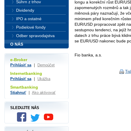
Súhrn z trhov
longu a korekční růst EUR/USD
zapomenutých rozměrů a tak je
Dividendy
měnová páry naznačují, že vč
IPO a ostatné
minimem před korečním růste
EUR/USD propracovat zpět na 1,
Podielové fondy
sestupnou tendenci, na jejíž 
datech z trhu práce bývá klidn
Odber spravodajstva
se EUR/USD nakonec bude poh
O NÁS
Fio banka, a.s.
e-Broker
Prihlásiť sa
|
Demoúčet
Tis
Internetbanking
Prihlásiť sa
|
Ukážka
Smartbanking
Stiahnuť
|
Ako aktivovať
SLEDUJTE NÁS