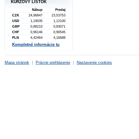
KURZOVÝ LÍSTOK
Nákup
Predaj
CZK
24,96847
23,53753
USD
1,19035
1,12100
GBP
0,88210
0,83071
CHF
0,96146
0,90545
PLN
4,42464
4,16688
Kompletné informácie tu
Mapa stránok
|
Právne prehlásenie
|
Nastavenie cookies