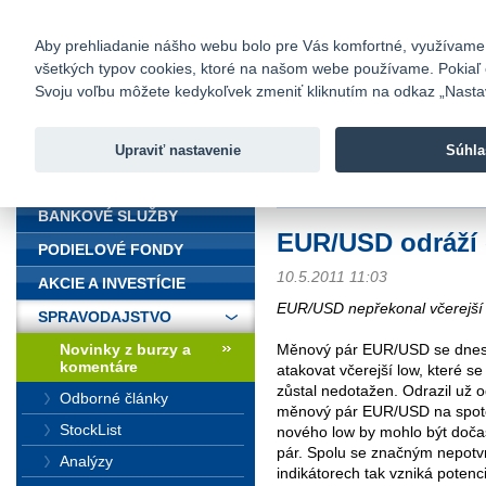
fio@fio.sk
Infomail:
Kontakty
|
Cenník
|
Kariéra
|
N
Aby prehliadanie nášho webu bolo pre Vás komfortné, využívame sú
všetkých typov cookies, ktoré na našom webe používame. Pokiaľ chc
Fio banka
Svoju voľbu môžete kedykoľvek zmeniť kliknutím na odkaz „Nastave
Fio banka 
služieb bez
Upraviť nastavenie
Súhla
ÚVOD
Úvod
>
Spravodajstvo
>
Novinky z
BANKOVÉ SLUŽBY
EUR/USD odráží 
PODIELOVÉ FONDY
10.5.2011 11:03
AKCIE A INVESTÍCIE
EUR/USD nepřekonal včerejší
SPRAVODAJSTVO
Novinky z burzy a
Měnový pár EUR/USD se dnes 
komentáre
atakovat včerejší low, které s
zůstal nedotažen. Odrazil už 
Odborné články
měnový pár EUR/USD na spoto
StockList
nového low by mohlo být doča
pár. Spolu se značným nepotv
Analýzy
indikátorech tak vzniká potenci