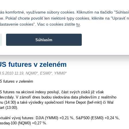
Kontakty
|
Cenník
|
Kariéra
|
Napíšte nám
|
Časté otázky
|
Bezpečnosť
s komfortné, využívame súbory cookies. Kliknutím na tlačidlo "Súhlasí
 Pokiaľ chcete povoliť len niektoré typy cookies, kliknite na "Upraviť
astavenie cookies“. Viac o cookies zistíte
tu
.
Fio banka sa zameriava na poskytovanie bežných bankovýc
služieb bez poplatkov a investícií do cenných papierov.
Súhlasím
vod
>
Spravodajstvo
>
Novinky z burzy a komentáre
>
US futures v zeleném
US futures v zeleném
8.5.2010 11:19, NQM0*, ESM0*, YMM0*
S futures v zeleném
S futures na akciové indexy posilují, část svých zisků již však
devzdaly. V zámoří dnes budou sledována data především z realitního
rhu (14:30) a také výsledky společností Home Depot (bef-mkt) či Wal
art (13:00).
ktuální vývoj futures: DJIA (YMM0) +0,21 %, S&P500 (ESM0) +0,24 %,
asdaq-100 (NQM0) +0,27 %.