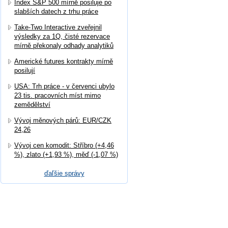
Index S&P 500 mírně posiluje po
slabších datech z trhu práce
Take-Two Interactive zveřejnil
výsledky za 1Q, čisté rezervace
mírně překonaly odhady analytiků
Americké futures kontrakty mírně
posilují
USA: Trh práce - v červenci ubylo
23 tis. pracovních míst mimo
zemědělství
Vývoj měnových párů: EUR/CZK
24,26
Vývoj cen komodit: Stříbro (+4,46
%), zlato (+1,93 %), měď (-1,07 %)
ďaľšie správy