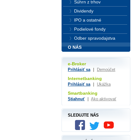
Súhrn z trhov
Dividendy
IPO a ostatné
Podielové fondy
Odber spravodajstva
O NÁS
e-Broker
Prihlásiť sa
|
Demoúčet
Internetbanking
Prihlásiť sa
|
Ukážka
Smartbanking
Stiahnuť
|
Ako aktivovať
SLEDUJTE NÁS