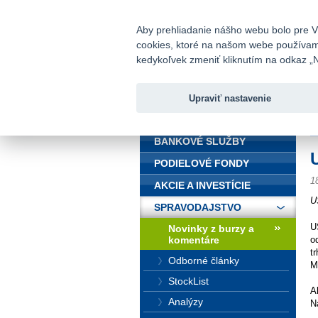
fio@fio.sk
Infomail:
Aby prehliadanie nášho webu bolo pre Vá
cookies, ktoré na našom webe používame.
Fio banka
kedykoľvek zmeniť kliknutím na odkaz „N
Upraviť nastavenie
ÚVOD
Ú
BANKOVÉ SLUŽBY
PODIELOVÉ FONDY
1
AKCIE A INVESTÍCIE
U
SPRAVODAJSTVO
U
Novinky z burzy a
komentáre
o
t
Odborné články
M
StockList
A
Analýzy
N