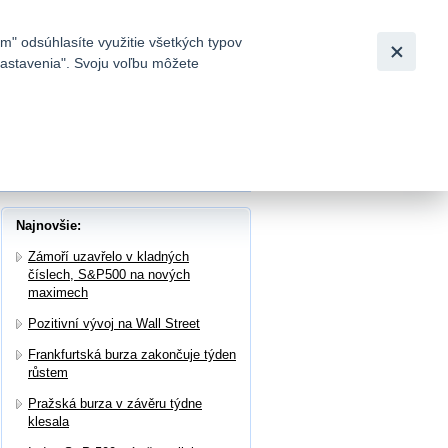
Slovensky
|
English
m" odsúhlasíte využitie všetkých typov
 nastavenia". Svoju voľbu môžete
h
Najnovšie:
Zámoří uzavřelo v kladných
číslech, S&P500 na nových
maximech
Pozitivní vývoj na Wall Street
Frankfurtská burza zakončuje týden
růstem
Pražská burza v závěru týdne
klesala