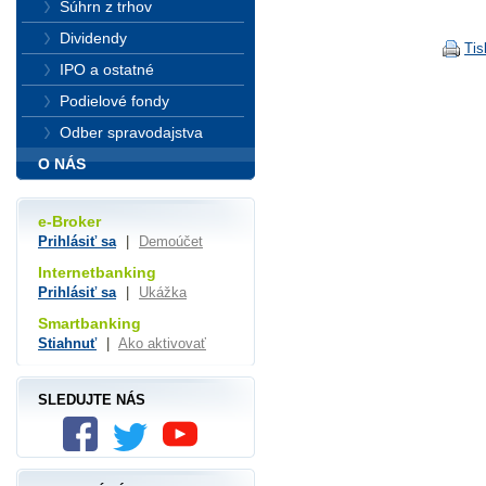
Súhrn z trhov
Dividendy
Tis
IPO a ostatné
Podielové fondy
Odber spravodajstva
O NÁS
e-Broker
Prihlásiť sa
|
Demoúčet
Internetbanking
Prihlásiť sa
|
Ukážka
Smartbanking
Stiahnuť
|
Ako aktivovať
SLEDUJTE NÁS