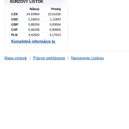
KURZOVÝ LÍSTOK
Nákup
Predaj
CZK
24,93964
23,51036
USD
1,18816
1,11893
GBP
0,88204
0,83064
CHF
0,96206
0,90600
PLN
4,42820
4,17023
Kompletné informácie tu
Mapa stránok
|
Právne prehlásenie
|
Nastavenie cookies