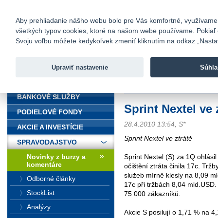
fio@fio.sk
Infomail:
Kontakty
|
Cenník
|
Kariéra
|
N
Aby prehliadanie nášho webu bolo pre Vás komfortné, využívame sú
všetkých typov cookies, ktoré na našom webe používame. Pokiaľ chc
Fio banka
Svoju voľbu môžete kedykoľvek zmeniť kliknutím na odkaz „Nastave
Fio banka 
služieb bez
Upraviť nastavenie
Súhla
ÚVOD
Úvod
>
Spravodajstvo
>
Novinky z
BANKOVÉ SLUŽBY
Sprint Nextel ve 
PODIELOVÉ FONDY
28.4.2010 13:54, S*
AKCIE A INVESTÍCIE
Sprint Nextel ve ztrátě
SPRAVODAJSTVO
Novinky z burzy a
Sprint Nextel (S) za 1Q ohlásil
komentáre
očištění ztráta činila 17c. Tr
služeb mírně klesly na 8,09 ml
Odborné články
17c při tržbách 8,04 mld.USD. S
StockList
75 000 zákazníků.
Analýzy
Akcie S posilují o 1,71 % na 4