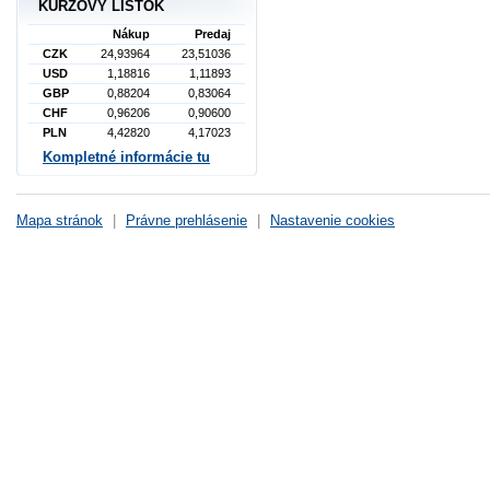
KURZOVÝ LÍSTOK
Nákup
Predaj
CZK
24,93964
23,51036
USD
1,18816
1,11893
GBP
0,88204
0,83064
CHF
0,96206
0,90600
PLN
4,42820
4,17023
Kompletné informácie tu
Mapa stránok
|
Právne prehlásenie
|
Nastavenie cookies