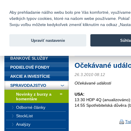
fio@fio.sk
Infomail:
Kontakty
|
Cenník
|
Kariéra
|
N
Aby prehliadanie nášho webu bolo pre Vás komfortné, využívame sú
všetkých typov cookies, ktoré na našom webe používame. Pokiaľ chc
Fio banka
Svoju voľbu môžete kedykoľvek zmeniť kliknutím na odkaz „Nastave
Fio banka 
služieb bez
Upraviť nastavenie
Súhla
ÚVOD
Úvod
>
Spravodajstvo
>
Novinky z
BANKOVÉ SLUŽBY
Očekávané událo
PODIELOVÉ FONDY
26.3.2010 08:12
AKCIE A INVESTÍCIE
Očekávané události
SPRAVODAJSTVO
Novinky z burzy a
USA:
komentáre
13:30 HDP 4Q (anualizováno)
14:55 Spotřebitelská důvěra (
Odborné články
StockList
Tis
Analýzy