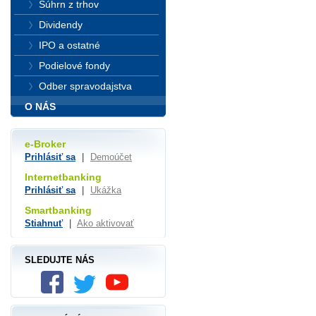
Súhrn z trhov
Dividendy
IPO a ostatné
Podielové fondy
Odber spravodajstva
O NÁS
e-Broker
Prihlásiť sa
|
Demoúčet
Internetbanking
Prihlásiť sa
|
Ukážka
Smartbanking
Stiahnuť
|
Ako aktivovať
SLEDUJTE NÁS