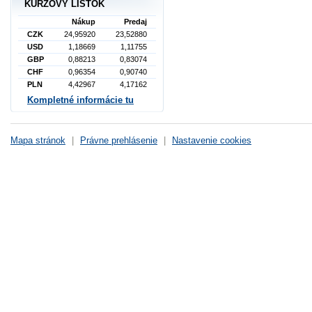
KURZOVÝ LÍSTOK
Nákup
Predaj
CZK
24,95920
23,52880
USD
1,18669
1,11755
GBP
0,88213
0,83074
CHF
0,96354
0,90740
PLN
4,42967
4,17162
Kompletné informácie tu
Mapa stránok
|
Právne prehlásenie
|
Nastavenie cookies