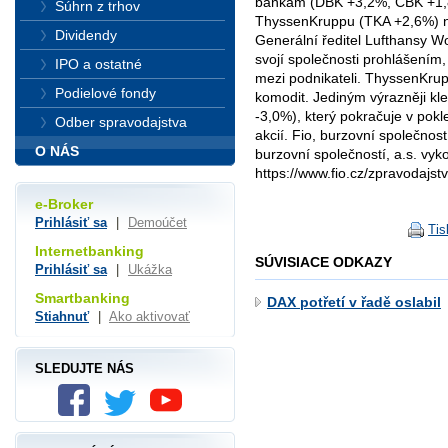
bankám (DBK +3,2%, CBK +1,8
Súhrn z trhov
ThyssenKruppu (TKA +2,6%) n
Dividendy
Generální ředitel Lufthansy 
svojí společnosti prohlášením,
IPO a ostatné
mezi podnikateli. ThyssenKrup
Podielové fondy
komodit. Jediným výrazněji kl
-3,0%), který pokračuje v pok
Odber spravodajstva
akcií. Fio, burzovní společnos
O NÁS
burzovní společností, a.s. vy
https://www.fio.cz/zpravodajstv
e-Broker
Prihlásiť sa
|
Demoúčet
Tis
Internetbanking
SÚVISIACE ODKAZY
Prihlásiť sa
|
Ukážka
Smartbanking
DAX potřetí v řadě oslabil
Stiahnuť
|
Ako aktivovať
SLEDUJTE NÁS