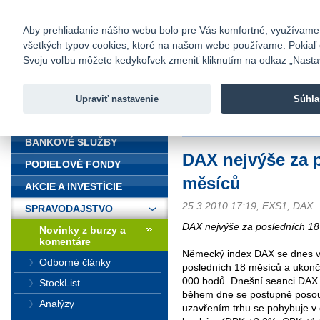
fio@fio.sk
Infomail:
Kontakty
|
Cenník
|
Kariéra
|
N
Aby prehliadanie nášho webu bolo pre Vás komfortné, využívame sú
všetkých typov cookies, ktoré na našom webe používame. Pokiaľ chc
Fio banka
Svoju voľbu môžete kedykoľvek zmeniť kliknutím na odkaz „Nastave
Fio banka 
služieb bez
Upraviť nastavenie
Súhla
ÚVOD
Úvod
>
Spravodajstvo
>
Novinky z
BANKOVÉ SLUŽBY
DAX nejvýše za 
PODIELOVÉ FONDY
měsíců
AKCIE A INVESTÍCIE
25.3.2010 17:19, EXS1, DAX
SPRAVODAJSTVO
DAX nejvýše za posledních 1
Novinky z burzy a
komentáre
Německý index DAX se dnes vy
Odborné články
posledních 18 měsíců a ukonči
000 bodů. Dnešní seanci DAX z
StockList
během dne se postupně posouv
Analýzy
uzavřením trhu se pohybuje v 