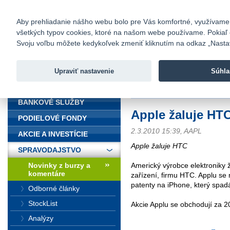
fio@fio.sk
Infomail:
Kontakty
|
Cenník
|
Kariéra
|
N
Aby prehliadanie nášho webu bolo pre Vás komfortné, využívame sú
všetkých typov cookies, ktoré na našom webe používame. Pokiaľ chc
Fio banka
Svoju voľbu môžete kedykoľvek zmeniť kliknutím na odkaz „Nastave
Fio banka 
služieb bez
Upraviť nastavenie
Súhla
ÚVOD
Úvod
>
Spravodajstvo
>
Novinky z
BANKOVÉ SLUŽBY
Apple žaluje HT
PODIELOVÉ FONDY
2.3.2010 15:39, AAPL
AKCIE A INVESTÍCIE
Apple žaluje HTC
SPRAVODAJSTVO
Novinky z burzy a
Americký výrobce elektroniky 
komentáre
zařízení, firmu HTC. Applu se 
patenty na iPhone, který spadá
Odborné články
StockList
Akcie Applu se obchodují za 
Analýzy