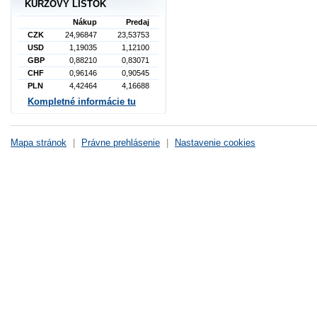
KURZOVÝ LÍSTOK
Nákup
Predaj
CZK
24,96847
23,53753
USD
1,19035
1,12100
GBP
0,88210
0,83071
CHF
0,96146
0,90545
PLN
4,42464
4,16688
Kompletné informácie tu
Mapa stránok
|
Právne prehlásenie
|
Nastavenie cookies