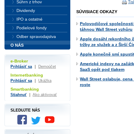
Súhrn z trhov
Tis
Dividendy
SÚVISIACE ODKAZY
IPO a ostatné
Polovodičové společnosti
Podielové fondy
táhnou Wall Street vzhůru
Odber spravodajstva
Apple dosáhl rekordního č
tržby ze služeb a z Širší Č
O NÁS
Apple konečně smí spustit
e-Broker
Americké indexy na začát
Prihlásiť sa
|
Demoúčet
SaaS opět pod tlakem
Internetbanking
Wall Street oslabuje, cen
Prihlásiť sa
|
Ukážka
roste
Smartbanking
Stiahnuť
|
Ako aktivovať
SLEDUJTE NÁS