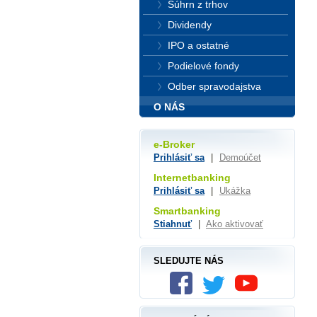
Súhrn z trhov
Dividendy
IPO a ostatné
Podielové fondy
Odber spravodajstva
O NÁS
e-Broker
Prihlásiť sa
|
Demoúčet
Internetbanking
Prihlásiť sa
|
Ukážka
Smartbanking
Stiahnuť
|
Ako aktivovať
SLEDUJTE NÁS