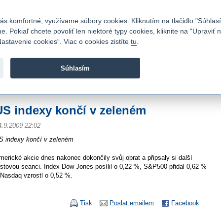
Kontakty
|
Cenník
|
Kariéra
|
Napíšte nám
|
Časté otázky
|
Bezpečnosť
s komfortné, využívame súbory cookies. Kliknutím na tlačidlo "Súhlasí
 Pokiaľ chcete povoliť len niektoré typy cookies, kliknite na "Upraviť
astavenie cookies“. Viac o cookies zistíte
tu
.
Fio banka sa zameriava na poskytovanie bežných bankovýc
služieb bez poplatkov a investícií do cenných papierov.
Súhlasím
vod
>
Spravodajstvo
>
Novinky z burzy a komentáre
>
US indexy končí v zelené
US indexy končí v zeleném
4.9.2009 22:02
S indexy končí v zeleném
merické akcie dnes nakonec dokončily svůj obrat a připsaly si další
ůstovou seanci. Index Dow Jones posílil o 0,22 %, S&P500 přidal 0,62 %
 Nasdaq vzrostl o 0,52 %.
Tisk
Poslat emailem
Facebook