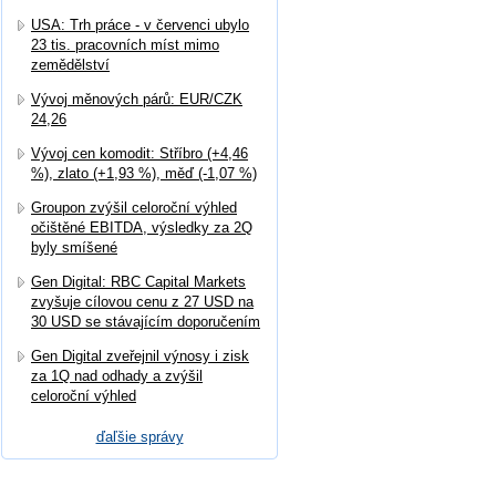
USA: Trh práce - v červenci ubylo
23 tis. pracovních míst mimo
zemědělství
Vývoj měnových párů: EUR/CZK
24,26
Vývoj cen komodit: Stříbro (+4,46
%), zlato (+1,93 %), měď (-1,07 %)
Groupon zvýšil celoroční výhled
očištěné EBITDA, výsledky za 2Q
byly smíšené
Gen Digital: RBC Capital Markets
zvyšuje cílovou cenu z 27 USD na
30 USD se stávajícím doporučením
Gen Digital zveřejnil výnosy i zisk
za 1Q nad odhady a zvýšil
celoroční výhled
ďaľšie správy