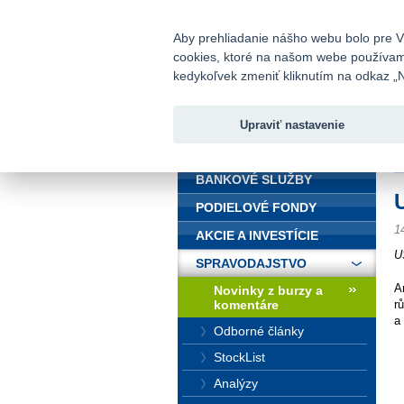
fio@fio.sk
Infomail:
Aby prehliadanie nášho webu bolo pre Vá
cookies, ktoré na našom webe používame.
Fio banka
kedykoľvek zmeniť kliknutím na odkaz „N
Upraviť nastavenie
ÚVOD
Ú
BANKOVÉ SLUŽBY
PODIELOVÉ FONDY
1
AKCIE A INVESTÍCIE
U
SPRAVODAJSTVO
A
Novinky z burzy a
komentáre
r
a
Odborné články
StockList
Analýzy