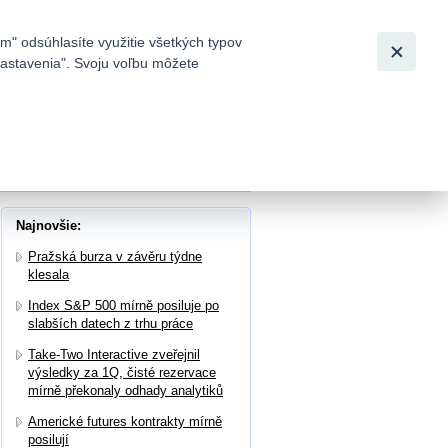
Slovensky
|
English
m" odsúhlasíte využitie všetkých typov
 nastavenia". Svoju voľbu môžete
h
m
Najnovšie:
Pražská burza v závěru týdne
klesala
Index S&P 500 mírně posiluje po
slabších datech z trhu práce
Take-Two Interactive zveřejnil
výsledky za 1Q, čisté rezervace
mírně překonaly odhady analytiků
Americké futures kontrakty mírně
posilují