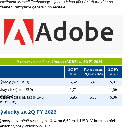
polečnosti Marvell Technology – jeho odchod přichází tři měsíce po
známení rezignace generálního ředitele.
Výsledky společnosti Adobe (ADBE) za 2Q FY 2026
2Q FY
Konsensus
2Q FY
2026
2Q FY 2026
2025
Výnosy
(mld. USD)
6,62
6,45
5,87
istý zisk
(mld. USD)
1,71
--
1,69
čištěný zisk na akcii
(EPS,
5,96
5,83
5,06
USD/akcie)
ýsledky za 2Q FY 2026
ýnosy
meziročně vzrostly o 13 % na 6,62 mld. USD. V konstantních
ěnách výnosy vzrostly o 11 %.