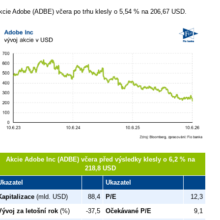
kcie Adobe (ADBE) včera po trhu klesly o 5,54 % na 206,67 USD.
Akcie Adobe Inc (ADBE) včera před výsledky klesly o 6,2 % na
218,8 USD
Ukazatel
Ukazatel
Kapitalizace
(mld. USD)
88,4
P/E
12,3
Vývoj za letošní rok
(%)
-37,5
Očekávané P/E
9,1