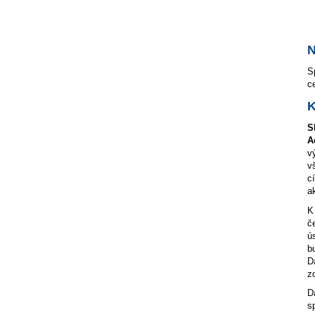
N
S
c
K
S
A
v
v
c
ak
K
č
ú
b
D
z
D
s