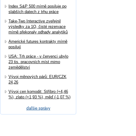
Index S&P 500 mírně posiluje po
slabších datech z trhu práce
Take-Two Interactive zveřejnil
výsledky za 1Q, čisté rezervace
mírně překonaly odhady analytiků
Americké futures kontrakty mírně
posilují
USA: Trh práce - v červenci ubylo
23 tis. pracovních míst mimo
zemědělství
Vývoj měnových párů: EUR/CZK
24,26
Vývoj cen komodit: Stříbro (+4,46
%), zlato (+1,93 %), měď (-1,07 %)
ďaľšie správy