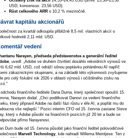
Očištěný zisk na akcii
24,35–24,45 USD (dříve: 23,30–23,50
USD; konsensus: 23,56 USD).
Růst celkového ARR
o 10,2 % meziročně.
ávrat kapitálu akcionářů
polečnost za kvartál odkoupila přibližně 8,5 mil. vlastních akcií o
elkové hodnotě 2,11 mld. USD.
omentář vedení
hantanu Narayen, předseda představenstva a generální ředitel
dobe
, uvedl: „Adobe ve druhém čtvrtletí dosáhlo rekordních výnosů ve
ýši 6,62 mld. USD, což odráží silnou poptávku poháněnou AI napříč
šemi zákaznickými skupinami, a na základě této výkonnosti zvyšujeme
íle pro celý fiskální rok 2026 v oblasti výnosů i očištěného zisku na
cii."
 odchodu finančního ředitele Dana Durna, který společnost opouští 15.
ervna, Narayen dodal: „Chci poděkovat Danovi za vedení finančního
seku, který připravil Adobe na další fázi růstu v éře AI, a popřát mu do
udoucna vše nejlepší.“ Pozici interim CFO od 15. června zastane Steve
ay, který v Adobe působí na finančních pozicích již 20 let a bude se
odpovídat přímo Narayenovi.
an Durn bude od 15. června působit jako finanční ředitel polovodičové
polečnosti
Marvell Technology
, kde nahradí Willema Meintjese. Ten z