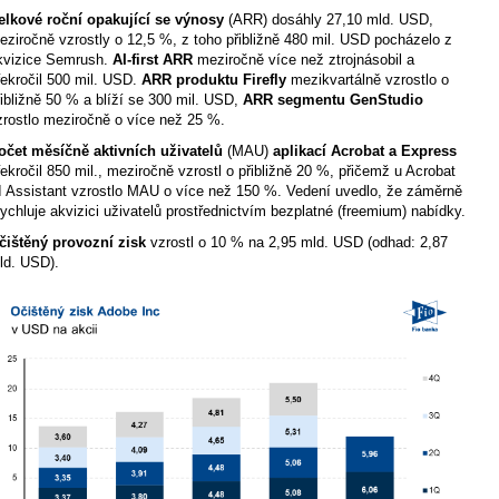
elkové roční opakující se výnosy
(ARR) dosáhly 27,10 mld. USD,
eziročně vzrostly o 12,5 %, z toho přibližně 480 mil. USD pocházelo z
kvizice Semrush.
AI-first ARR
meziročně více než ztrojnásobil a
řekročil 500 mil. USD.
ARR produktu Firefly
mezikvartálně vzrostlo o
řibližně 50 % a blíží se 300 mil. USD,
ARR segmentu GenStudio
zrostlo meziročně o více než 25 %.
očet měsíčně aktivních uživatelů
(MAU)
aplikací Acrobat a Express
řekročil 850 mil., meziročně vzrostl o přibližně 20 %, přičemž u Acrobat
I Assistant vzrostlo MAU o více než 150 %. Vedení uvedlo, že záměrně
rychluje akvizici uživatelů prostřednictvím bezplatné (freemium) nabídky.
čištěný provozní zisk
vzrostl o 10 % na 2,95 mld. USD (odhad: 2,87
ld. USD).