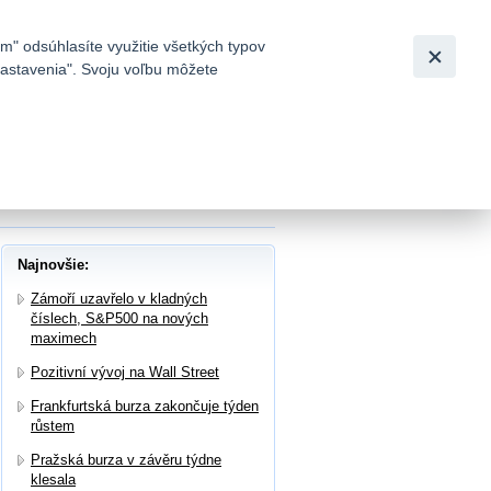
Slovensky
|
English
m" odsúhlasíte využitie všetkých typov
 nastavenia". Svoju voľbu môžete
h
 za 2Q nad odhady a zvýšila celoroční
Najnovšie:
Zámoří uzavřelo v kladných
číslech, S&P500 na nových
maximech
Pozitivní vývoj na Wall Street
Frankfurtská burza zakončuje týden
růstem
Pražská burza v závěru týdne
klesala