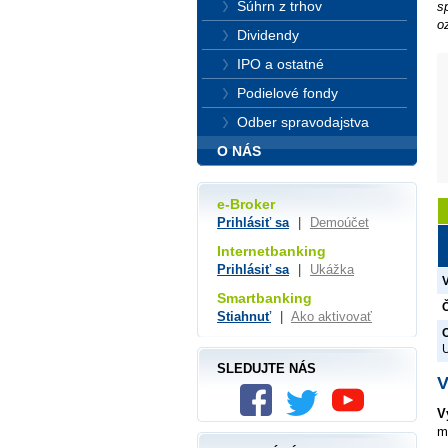
Súhrn z trhov
s
o
Dividendy
IPO a ostatné
Podielové fondy
Odber spravodajstva
O NÁS
e-Broker
Prihlásiť sa
|
Demoúčet
Internetbanking
Prihlásiť sa
|
Ukážka
Smartbanking
Č
Stiahnuť
|
Ako aktivovať
O
SLEDUJTE NÁS
V
V
m