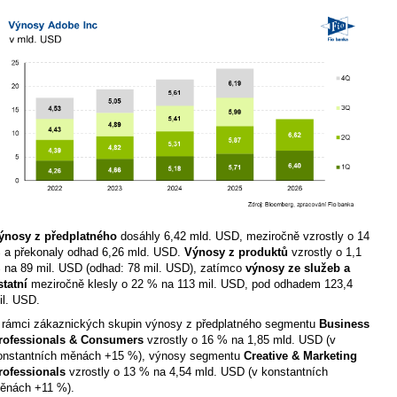
ýnosy z předplatného
dosáhly 6,42 mld. USD, meziročně vzrostly o 14
 a překonaly odhad 6,26 mld. USD.
Výnosy z produktů
vzrostly o 1,1
 na 89 mil. USD (odhad: 78 mil. USD), zatímco
výnosy ze služeb a
statní
meziročně klesly o 22 % na 113 mil. USD, pod odhadem 123,4
il. USD.
 rámci zákaznických skupin výnosy z předplatného segmentu
Business
rofessionals & Consumers
vzrostly o 16 % na 1,85 mld. USD (v
onstantních měnách +15 %), výnosy segmentu
Creative & Marketing
rofessionals
vzrostly o 13 % na 4,54 mld. USD (v konstantních
ěnách +11 %).