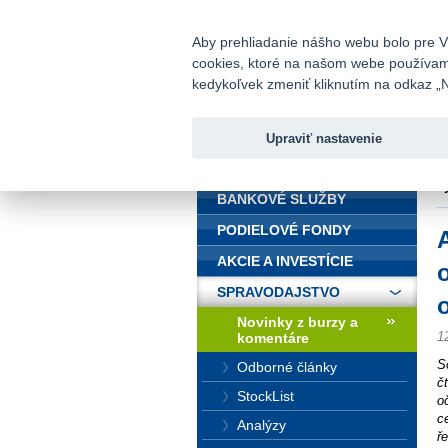
fio@fio.sk
Infomail:
Aby prehliadanie nášho webu bolo pre Vá
cookies, ktoré na našom webe používame.
Fio banka
kedykoľvek zmeniť kliknutím na odkaz „N
Upraviť nastavenie
ÚVOD
Ú
v
BANKOVÉ SLUŽBY
PODIELOVÉ FONDY
AKCIE A INVESTÍCIE
SPRAVODAJSTVO
Novinky z burzy a
1
komentáre
S
Odborné články
č
StockList
o
c
Analýzy
ř