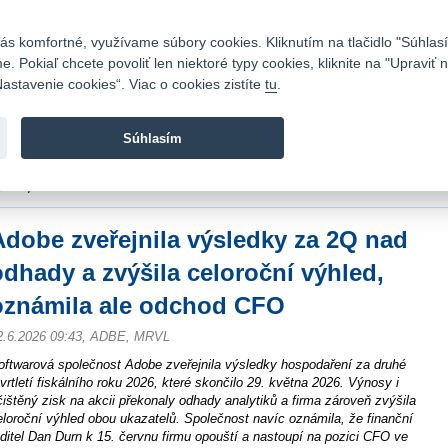
Kontakty
|
Cenník
|
Kariéra
|
Napíšte nám
|
Časté otázky
|
Bezpečnosť
s komfortné, využívame súbory cookies. Kliknutím na tlačidlo "Súhlasí
 Pokiaľ chcete povoliť len niektoré typy cookies, kliknite na "Upraviť
astavenie cookies“. Viac o cookies zistíte
tu
.
Fio banka sa zameriava na poskytovanie bežných bankovýc
služieb bez poplatkov a investícií do cenných papierov.
Súhlasím
vod
>
Spravodajstvo
>
Novinky z burzy a komentáre
>
Adobe zveřejnila výsledky
ýhled, oznámila ale odchod CFO
Adobe zveřejnila výsledky za 2Q nad
odhady a zvýšila celoroční výhled,
oznámila ale odchod CFO
2.6.2026 09:43, ADBE, MRVL
oftwarová společnost Adobe zveřejnila výsledky hospodaření za druhé
tvrtletí fiskálního roku 2026, které skončilo 29. května 2026. Výnosy i
čištěný zisk na akcii překonaly odhady analytiků a firma zároveň zvýšila
eloroční výhled obou ukazatelů. Společnost navíc oznámila, že finanční
editel Dan Durn k 15. červnu firmu opouští a nastoupí na pozici CFO ve