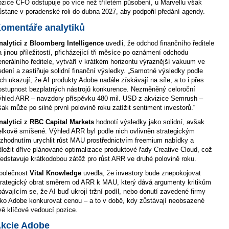
ozice CFO odstupuje po více než tříletém působení, u Marvellu však
ůstane v poradenské roli do dubna 2027, aby podpořil předání agendy.
omentáře analytiků
nalytici z Bloomberg Intelligence
uvedli, že odchod finančního ředitele
a jinou příležitostí, přicházející tři měsíce po oznámení odchodu
enerálního ředitele, vytváří v krátkém horizontu výraznější vakuum ve
edení a zastiňuje solidní finanční výsledky. „Samotné výsledky podle
ich ukazují, že AI produkty Adobe nadále získávají na síle, a to i přes
ostupnost bezplatných nástrojů konkurence. Nezměněný celoroční
ýhled ARR – navzdory příspěvku 480 mil. USD z akvizice Semrush –
šak může po silné první polovině roku zatížit sentiment investorů.“
nalytici z RBC Capital Markets
hodnotí výsledky jako solidní, avšak
elkově smíšené. Výhled ARR byl podle nich ovlivněn strategickým
ozhodnutím urychlit růst MAU prostřednictvím freemium nabídky a
dložit dříve plánované optimalizace produktové řady Creative Cloud, což
ředstavuje krátkodobou zátěž pro růst ARR ve druhé polovině roku.
polečnost
Vital Knowledge
uvedla, že investory bude znepokojovat
trategický obrat směrem od ARR k MAU, který dává argumenty kritikům
bávajícím se, že AI buď ukrojí tržní podíl, nebo donutí zavedené firmy
ako Adobe konkurovat cenou – a to v době, kdy zůstávají neobsazené
vě klíčové vedoucí pozice.
kcie Adobe