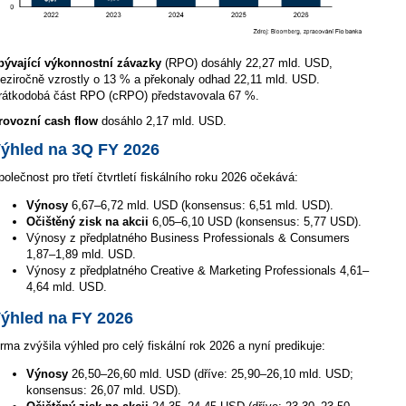
bývající výkonnostní závazky
(RPO) dosáhly 22,27 mld. USD,
eziročně vzrostly o 13 % a překonaly odhad 22,11 mld. USD.
rátkodobá část RPO (cRPO) představovala 67 %.
rovozní cash flow
dosáhlo 2,17 mld. USD.
ýhled na 3Q FY 2026
polečnost pro třetí čtvrtletí fiskálního roku 2026 očekává:
Výnosy
6,67–6,72 mld. USD (konsensus: 6,51 mld. USD).
Očištěný zisk na akcii
6,05–6,10 USD (konsensus: 5,77 USD).
Výnosy z předplatného Business Professionals & Consumers
1,87–1,89 mld. USD.
Výnosy z předplatného Creative & Marketing Professionals 4,61–
4,64 mld. USD.
ýhled na FY 2026
irma zvýšila výhled pro celý fiskální rok 2026 a nyní predikuje:
Výnosy
26,50–26,60 mld. USD (dříve: 25,90–26,10 mld. USD;
konsensus: 26,07 mld. USD).