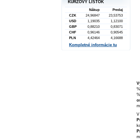
KURZOVÝ LÍSTOK
Nákup
Predaj
CZK
24,96847
23,53753
USD
1,19035
1,12100
GBP
0,88210
0,83071
CHF
0,96146
0,90545
PLN
4,42464
4,16688
Kompletné informácie tu
V
%
%
o
m
V
P
k
P
m