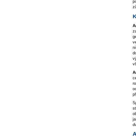
p
z
K
A
z
g
v
n
d
v
v
A
c
r
o
p
S
s
o
j
d
A