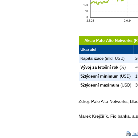
Akcie Palo Alto Networks (
Ukazatel
Kapitalizace
(mld. USD)
2
Vývoj za letošní rok
(%)
+
52týdenní minimum
(USD)
1
52týdenní maximum
(USD)
3
Zdroj: Palo Alto Networks, Bl
Marek Krejčiřík, Fio banka, a.s
Tis