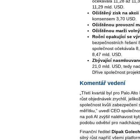
očekávala 11,28 až 11,3
11,29 mld. USD.
Očištěný zisk na akcii
konsensem 3,70 USD.
Očištěnou provozní m
Očištěnou marži voln
Roční opakující se v
bezpečnostních řešení 8
společnost očekávala 8
8,47 mld. USD.
Zbývající nasmlouvan
21,0 mld. USD, tedy na
Dříve společnost projek
Komentář vedení
„Třetí kvartál byl pro Palo Al
růst objednávek zrychlil, jelik
společnost kvůli zabezpečení 
měřítku,“ uvedl CEO společno
na poli AI zvýšil naléhavost k
podobu odvětví pro nadcházejí
Finanční ředitel
Dipak Golec
silný růst napříč všemi platfo