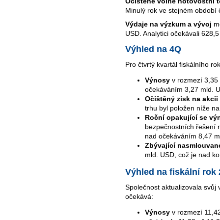
Očištěné volné hotovostní 
Minulý rok ve stejném období 
Výdaje na výzkum a vývoj
me
USD. Analytici očekávali 628,5
Výhled na 4Q
Pro čtvrtý kvartál fiskálního 
Výnosy
v rozmezí 3,35 
očekáváním 3,27 mld. 
Očištěný zisk na akcii
trhu byl položen níže n
Roční opakující se v
bezpečnostních řešení n
nad očekáváním 8,47 m
Zbývající nasmlouvan
mld. USD, což je nad k
Výhled na fiskální rok
Společnost aktualizovala svůj v
očekává:
Výnosy
v rozmezí 11,42