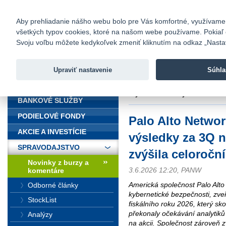
fio@fio.sk
Infomail:
Kontakty
|
Cenník
|
Kariéra
|
N
Aby prehliadanie nášho webu bolo pre Vás komfortné, využívame sú
všetkých typov cookies, ktoré na našom webe používame. Pokiaľ chc
Fio banka
Svoju voľbu môžete kedykoľvek zmeniť kliknutím na odkaz „Nastave
Fio banka 
služieb bez
Upraviť nastavenie
Súhla
ÚVOD
Úvod
>
Spravodajstvo
>
Novinky z
zvýšila celoroční výhled
BANKOVÉ SLUŽBY
PODIELOVÉ FONDY
Palo Alto Networ
AKCIE A INVESTÍCIE
výsledky za 3Q 
SPRAVODAJSTVO
zvýšila celoročn
Novinky z burzy a
3.6.2026 12:20, PANW
komentáre
Americká společnost Palo Alto 
Odborné články
kybernetické bezpečnosti, zve
StockList
fiskálního roku 2026, který sk
překonaly očekávání analytiků
Analýzy
na akcii. Společnost zároveň z