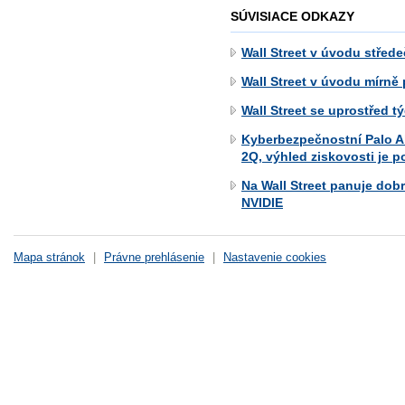
SÚVISIACE ODKAZY
Wall Street v úvodu střed
Wall Street v úvodu mírně 
Wall Street se uprostřed 
Kyberbezpečnostní Palo Al
2Q, výhled ziskovosti je 
Na Wall Street panuje dob
NVIDIE
Mapa stránok
|
Právne prehlásenie
|
Nastavenie cookies