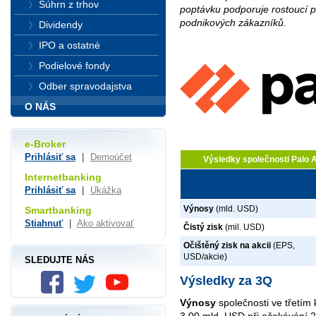
Súhrn z trhov
poptávku podporuje rostoucí 
podnikových zákazníků.
Dividendy
IPO a ostatné
Podielové fondy
Odber spravodajstva
O NÁS
e-Broker
Prihlásiť sa
|
Demoúčet
Výsledky společnosti Palo 
Internetbanking
Prihlásiť sa
|
Ukážka
Výnosy
(mld. USD)
Smartbanking
Stiahnuť
|
Ako aktivovať
Čistý zisk
(mil. USD)
Očištěný zisk na akcii
(EPS,
USD/akcie)
SLEDUJTE NÁS
Výsledky za 3Q
Výnosy
společnosti ve třetím 
3,00 mld. USD při očekávání 