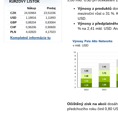
KURZOVÝ LÍSTOK
Výnosy z produktů
dos
Nákup
Predaj
CZK
24,93964
23,51036
meziroční růst o 31 %. K
USD
1,18816
1,11893
USD.
GBP
0,88204
0,83064
Výnosy z předplatnéh
CHF
0,96206
0,90600
% na 2,41 mld. USD. Ana
PLN
4,42820
4,17023
Kompletné informácie tu
Očištěný zisk na akcii
dosáhl
předchozího roku činil 0,80 U