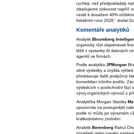
rychleji, než předpokládaly naš
zlepšujeme ziskovost napříč n
cestě k dosažení 40% očištěn
fiskálním roce 2028,“ dodal G
Komentáře analytiků
Analytik
Bloomberg Intellige
organický růst objednávek fir
těžit z výstavby AI datových c
agentů ve firmách.
Podle analytika
JPMorgan
Bri
silné výsledky a zvýšila výhled
představuje další podpůrný fak
konsolidaci tržního podílu. Zá
výsledcích v poobchodní fázi osl
vývoj organických výnosů z př
Analytička Morgan Stanley
Me
upozornila na postupnější nábě
podle ní může po výrazném růs
krátkodobému zvolnění.
Analytik
Berenberg
Rahul Chop
prostředí velmi vysoko nastav