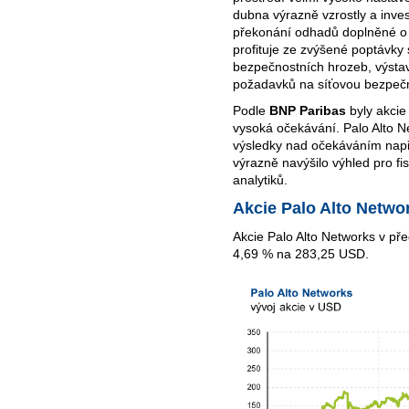
dubna výrazně vzrostly a invest
překonání odhadů doplněné o 
profituje ze zvýšené poptávky 
bezpečnostních hrozeb, výsta
požadavků na síťovou bezpečno
Podle
BNP Paribas
byly akcie
vysoká očekávání. Palo Alto N
výsledky nad očekáváním např
výrazně navýšilo výhled pro f
analytiků.
Akcie Palo Alto Netwo
Akcie Palo Alto Networks v př
4,69 % na 283,25 USD.