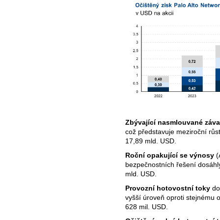
Zbývající nasmlouvané záv
což představuje meziroční růs
17,89 mld. USD.
Roční opakující se výnosy
(
bezpečnostních řešení dosáhl
mld. USD.
Provozní hotovostní toky
dos
vyšší úroveň oproti stejnému 
628 mil. USD.