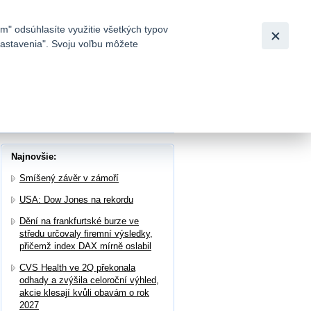
Slovensky
|
English
m" odsúhlasíte využitie všetkých typov
 nastavenia". Svoju voľbu môžete
h
ýsledky hospodaření za 1Q 2026
Najnovšie:
Smíšený závěr v zámoří
USA: Dow Jones na rekordu
Dění na frankfurtské burze ve
středu určovaly firemní výsledky,
přičemž index DAX mírně oslabil
CVS Health ve 2Q překonala
odhady a zvýšila celoroční výhled,
akcie klesají kvůli obavám o rok
2027