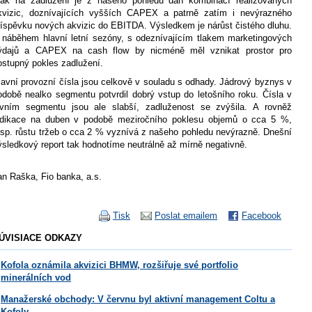
lak na zadlužení je z našeho pohledu dán kombinací realizovaných
kvizic, doznívajících vyšších CAPEX a patrně zatím i nevýrazného
říspěvku nových akvizic do EBITDA. Výsledkem je nárůst čistého dluhu.
 náběhem hlavní letní sezóny, s odeznívajícím tlakem marketingových
ýdajů a CAPEX na cash flow by nicméně měl vznikat prostor pro
ostupný pokles zadlužení.
lavní provozní čísla jsou celkově v souladu s odhady. Jádrový byznys v
odobě nealko segmentu potvrdil dobrý vstup do letošního roku. Čísla v
ivním segmentu jsou ale slabší, zadluženost se zvýšila. A rovněž
ndikace na duben v podobě meziročního poklesu objemů o cca 5 %,
esp. růstu tržeb o cca 2 % vyznívá z našeho pohledu nevýrazně. Dnešní
ýsledkový report tak hodnotíme neutrálně až mírně negativně.
an Raška, Fio banka, a.s.
Tisk
Poslat emailem
Facebook
ÚVISIACE ODKAZY
Kofola oznámila akvizici BHMW, rozšiřuje své portfolio
minerálních vod
Manažerské obchody: V červnu byl aktivní management Coltu a
Kofoly