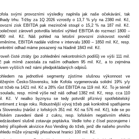
ofola svými provozními výsledky naplnila jak naše očekávání, tak
dhady trhu. Tržby za 1Q 2026 vzrostly o 13,7 % y/y na 2380 mil. Kč,
rovozní zisk EBITDA pak meziročně stoupl o 15,2 % na 187 mil. Kč.
polečnost zároveň potvrdila letošní výhled EBITDA do rozmezí 1800 –
900 mil. Kč. Náš pohled na letošní provozní ziskovost rovněž
eměníme, EBITDA nadále vidíme v intervalu 1800 – 1850 mil. Kč, resp.
onkrétní odhad máme posazený na hladině 1843 mil. Kč.
roveň čisté ztráty (po zohlednění nekontrolních podílů) ve výši 111 mil.
č pak mírně zaostala za naším odhadem 95 mil. Kč, a to zejména
livem vyšších než námi předpokládaných odpisů.
ohledem na jednotlivé segmenty zjistíme slušnou výkonnost ve
těžejním Česko-Slovensku, kde Kofola vygenerovala solidní 19% y/y
ůst tržeb na 1421 mil. Kč a 28% růst EBITDA na 119 mil. Kč. To je téměř
 souladu, resp. mírně výše než náš odhad 1382 mil. Kč, resp. cca 110
il. Kč. V nealko byznysu se tedy potvrdil příznivý spotřebitelský
entiment z kraje roku. Robustnější vývoj tržeb pak konkrétně spatřujeme
a Slovensku (nárůst z loňských 351 mil. Kč na 576 mil. Kč), kde se po
oňském zavedení daně z cukru, resp. loňském negativním efektu
ředzásobení slušně zotavuje poptávka. Vedle toho z čísel pozorujeme i
itelný příspěvek akvizice Aso Vending do tržeb, jenž dle našeho prvního
ohledu může výrazněji přesahovat hranici 100 mil. Kč.