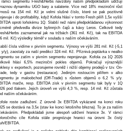
 rámci segmentu Fresh
&
Herbs navzdory našim předpokladům udržují
ýraznou dynamiku UGO bary a salaterie. Více než 18% meziroční růst
ýnosů na 154 mil. Kč je velmi slušné číslo, které se pak pozitivně
ojevuje i do profitability, když Kofola hlásí v tomto Fresh pilíři 1,5x vyšší
BITDA oproti loňskému 1Q. Slabší než námi předpokládanou výkonnost
icméně předvedla divize bylinných čajů a kávy Leros. Celkově tedy
resh
&
Herbs zaznamenal jak na tržbách (361 mil. Kč), tak na EBITDA
26 mil. Kč) výsledky téměř v souladu s naším očekáváním.
labší čísla vidíme v pivním segmentu. Výnosy ve výši 281 mil. Kč (-5,1
 y/y), zaostaly za naší predikcí 324 mil. Kč. Příznivá poptávka v nealko
egmentu se zatím v pivním segmentu neprojevuje. Kofola za 1Q 2026
elkově hlásí 6,5% meziroční pokles objemů. Pokračují výraznější
oklesy v exportech, pozorujeme rovněž i nižší objemy prodejů v tzv. On-
rade, tedy v gastru (restaurace). Jediným rostoucím pilířem v alko
egmentu je maloobchod (Off-Trade) s růstem objemů o 6,2 % y/y.
BITDA marže, resp. EBITDA zisk v pivním segmentu tak byly v 1Q
026 pod tlakem. Jejich úroveň ve výši 4,3 %, resp. 14 mil. Kč zůstala
od naším očekáváním.
ofole roste zadlužení. Z úrovně 3x EBITDA vykázané na konci roku
025 se dostává na 3,5x (stav ke konci letošního března). To je za naším
čekáváním. Předpokládali jsme alespoň udržení hranice 3x. V rámci
eloročního cíle Kofola stále prognózuje hranici na úrovni 3x čistý
luh/EBITDA.