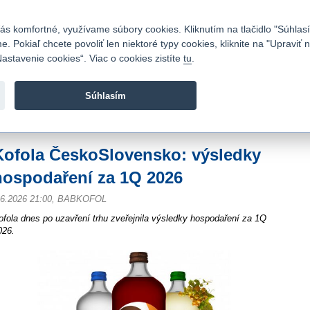
Kontakty
|
Cenník
|
Kariéra
|
Napíšte nám
|
Časté otázky
|
Bezpečnosť
s komfortné, využívame súbory cookies. Kliknutím na tlačidlo "Súhlasí
 Pokiaľ chcete povoliť len niektoré typy cookies, kliknite na "Upraviť
astavenie cookies“. Viac o cookies zistíte
tu
.
Fio banka sa zameriava na poskytovanie bežných bankovýc
služieb bez poplatkov a investícií do cenných papierov.
Súhlasím
vod
>
Spravodajstvo
>
Novinky z burzy a komentáre
>
Kofola ČeskoSlovensko: v
Kofola ČeskoSlovensko: výsledky
hospodaření za 1Q 2026
.6.2026 21:00, BABKOFOL
ofola dnes po uzavření trhu zveřejnila výsledky hospodaření za 1Q
026.