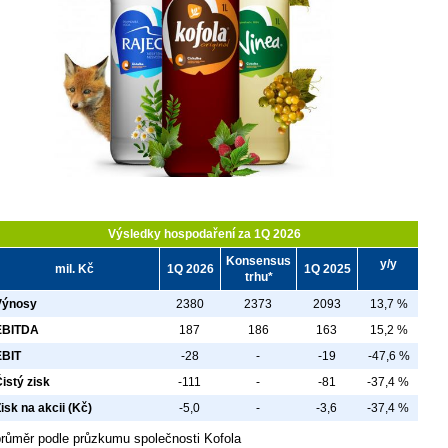
Výsledky hospodaření za 1Q 2026
Konsensus
y/y
mil. Kč
1Q 2026
1Q 2025
trhu*
Výnosy
2380
2373
2093
13,7 %
EBITDA
187
186
163
15,2 %
EBIT
-28
-
-19
-47,6 %
istý zisk
-111
-
-81
-37,4 %
isk na akcii (Kč)
-5,0
-
-3,6
-37,4 %
průměr podle průzkumu společnosti Kofola