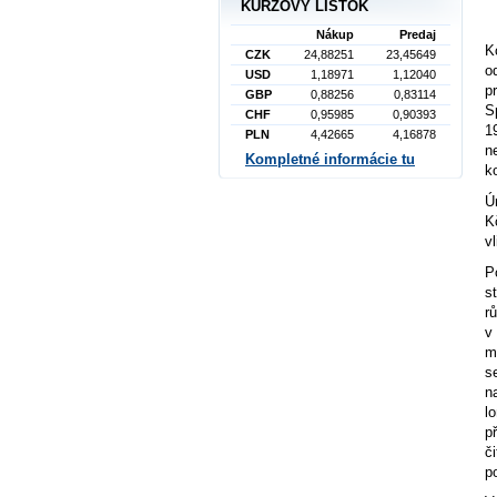
KURZOVÝ LÍSTOK
Nákup
Predaj
K
CZK
24,88251
23,45649
o
USD
1,18971
1,12040
p
GBP
0,88256
0,83114
S
CHF
0,95985
0,90393
1
PLN
4,42665
4,16878
n
Kompletné informácie tu
k
Ú
K
v
P
s
r
v
m
s
n
l
p
č
p