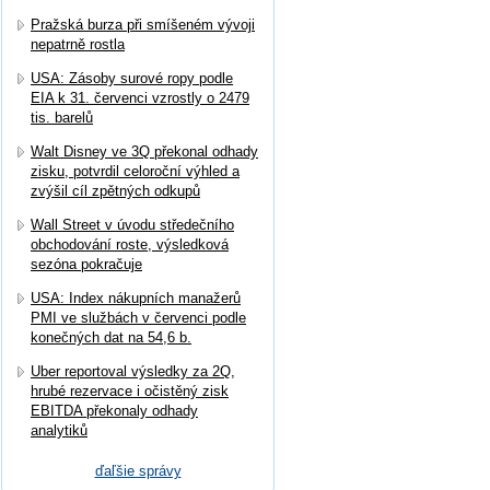
Pražská burza při smíšeném vývoji
nepatrně rostla
USA: Zásoby surové ropy podle
EIA k 31. červenci vzrostly o 2479
tis. barelů
Walt Disney ve 3Q překonal odhady
zisku, potvrdil celoroční výhled a
zvýšil cíl zpětných odkupů
Wall Street v úvodu středečního
obchodování roste, výsledková
sezóna pokračuje
USA: Index nákupních manažerů
PMI ve službách v červenci podle
konečných dat na 54,6 b.
Uber reportoval výsledky za 2Q,
hrubé rezervace i očistěný zisk
EBITDA překonaly odhady
analytiků
ďaľšie správy