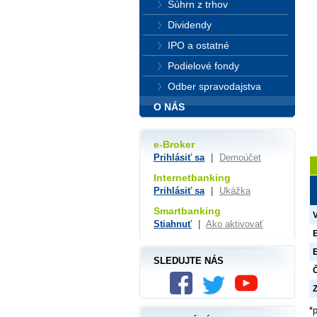
Súhrn z trhov
Dividendy
IPO a ostatné
Podielové fondy
Odber spravodajstva
O NÁS
e-Broker
Prihlásiť sa
|
Demoúčet
Internetbanking
Prihlásiť sa
|
Ukážka
Smartbanking
Stiahnuť
|
Ako aktivovať
SLEDUJTE NÁS
Č
Z
*