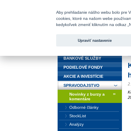
fio@fio.sk
Infomail:
Aby prehliadanie nášho webu bolo pre Vá
cookies, ktoré na našom webe používame.
Fio banka
kedykoľvek zmeniť kliknutím na odkaz „N
Upraviť nastavenie
ÚVOD
Ú
BANKOVÉ SLUŽBY
PODIELOVÉ FONDY
AKCIE A INVESTÍCIE
2
SPRAVODAJSTVO
K
Novinky z burzy a
2
komentáre
Odborné články
StockList
Analýzy