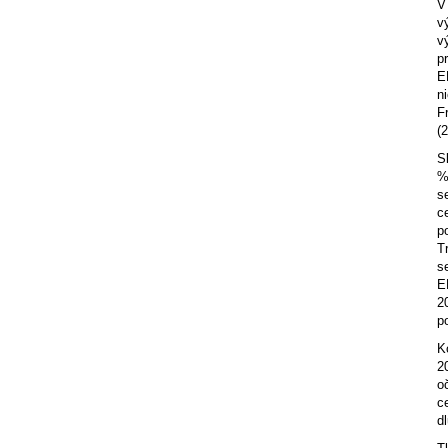
V
v
v
pr
E
n
F
(
S
%
s
c
p
T
s
E
2
p
K
2
o
c
d