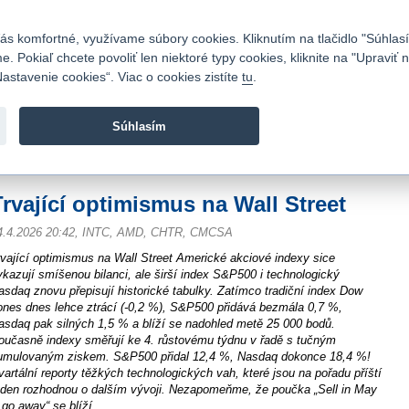
Kontakty
|
Cenník
|
Kariéra
|
Napíšte nám
|
Časté otázky
|
Bezpečnosť
s komfortné, využívame súbory cookies. Kliknutím na tlačidlo "Súhlasí
 Pokiaľ chcete povoliť len niektoré typy cookies, kliknite na "Upraviť
astavenie cookies“. Viac o cookies zistíte
tu
.
Fio banka sa zameriava na poskytovanie bežných bankovýc
služieb bez poplatkov a investícií do cenných papierov.
Súhlasím
vod
>
Spravodajstvo
>
Novinky z burzy a komentáre
>
Trvající optimismus na Wal
Trvající optimismus na Wall Street
4.4.2026 20:42, INTC, AMD, CHTR, CMCSA
rvající optimismus na Wall Street Americké akciové indexy sice
ykazují smíšenou bilanci, ale širší index S&P500 i technologický
asdaq znovu přepisují historické tabulky. Zatímco tradiční index Dow
ones dnes lehce ztrácí (-0,2 %), S&P500 přidává bezmála 0,7 %,
asdaq pak silných 1,5 % a blíží se nadohled metě 25 000 bodů.
oučasně indexy směřují ke 4. růstovému týdnu v řadě s tučným
umulovaným ziskem. S&P500 přidal 12,4 %, Nasdaq dokonce 18,4 %!
vartální reporty těžkých technologických vah, které jsou na pořadu příští
ýden rozhodnou o dalším vývoji. Nezapomeňme, že poučka „Sell in May
 go away“ se blíží.