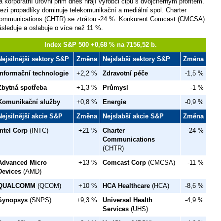
a korporátní úrovni prim dnes hrají výrobci čipů s dvojciferným profitem.
ezi propadlíky dominuje telekomunikační a mediální spol. Charter
ommunications (CHTR) se ztrátou -24 %. Konkurent Comcast (CMCSA)
ásleduje a oslabuje o více než 11 %.
Index S&P 500 +0,68 % na 7156,52 b.
Nejsilnější sektory S&P
Změna
Nejslabší sektory S&P
Změna
Informační technologie
+2,2 %
Zdravotní péče
-1,5 %
Zbytná spotřeba
+1,3 %
Průmysl
-1 %
Komunikační služby
+0,8 %
Energie
-0,9 %
Nejsilnější akcie S&P
Změna
Nejslabší akcie S&P
Změna
Intel Corp
(INTC)
+21 %
Charter
-24 %
Communications
(CHTR)
Advanced Micro
+13 %
Comcast Corp
(CMCSA)
-11 %
Devices
(AMD)
QUALCOMM
(QCOM)
+10 %
HCA Healthcare
(HCA)
-8,6 %
Synopsys
(SNPS)
+9,3 %
Universal Health
-4,9 %
Services
(UHS)