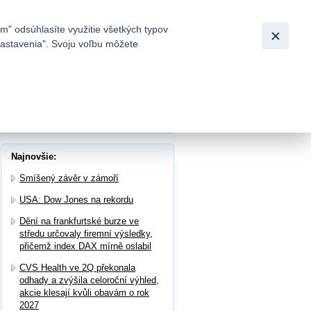
Slovensky
|
English
m" odsúhlasíte využitie všetkých typov
 nastavenia". Svoju voľbu môžete
h
l Street
Najnovšie:
Smíšený závěr v zámoří
USA: Dow Jones na rekordu
Dění na frankfurtské burze ve
středu určovaly firemní výsledky,
přičemž index DAX mírně oslabil
CVS Health ve 2Q překonala
odhady a zvýšila celoroční výhled,
akcie klesají kvůli obavám o rok
2027