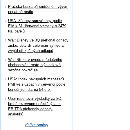
Pražská burza při smíšeném vývoji
nepatrně rostla
USA: Zásoby surové ropy podle
EIA k 31. červenci vzrostly o 2479
tis. barelů
Walt Disney ve 3Q překonal odhady
zisku, potvrdil celoroční výhled a
zvýšil cíl zpětných odkupů
Wall Street v úvodu středečního
obchodování roste, výsledková
sezóna pokračuje
USA: Index nákupních manažerů
PMI ve službách v červenci podle
konečných dat na 54,6 b.
Uber reportoval výsledky za 2Q,
hrubé rezervace i očistěný zisk
EBITDA překonaly odhady
analytiků
ďaľšie správy