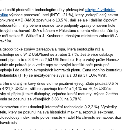
vod patřil především technologiím díky překvapivě
silným čtvrtletním
íslům
výrobce procesorů Intel (INTC +21 %), který „nakopl“ celý sektor.
onkurent AMD (AMD) zpevňuje o 13,5 %, daří se ale i dalším čipovým
roducentům. Trhy během seance také podpořily zprávy o novém kole
írových rozhovorů USA s Íránem v Pákistánu o tomto víkendu. Zde by
e měl setkat S. Witkoff a J. Kushner s iránským ministrem zahraničí A.
rakčím.
a geopolitické zprávy zareagovala ropa, která sestoupila níž a
bchoduje se u 94,2 USD/barel se ztrátou 1,7 %. Ještě více oslabuje
emní plyn, a to o 3,3 % na 2,53 USD/mmbtu. Boj o volný průliv Hormuz
adále ale pokračuje a vedle ropy se trvající konflikt opět postupně
ropisuje i do delších evropských kontraktů plynu. Cena ročního kontraktu
 holandsku (TTF) se mezitýdenně zvýšila z 33 na 37 EUR/MWh.
a trhu s drahými kovy dnes vidíme pozitivní vývoj. Zlato přidává 0,6 %
a 4721,2 USD/oz, stříbro zpevňuje téměř o 1,4 % na 76,45 USD/oz.
isky si připisují také dluhopisy, zejména kratší maturity. Výnos 2letého
ondu se posunul ze včerejších 3,83 % na 3,78 %.
ektorovému růstu dominují informační technologie (+2,2 %). Výsledky
ntelu, který se posunul na svá historická maxima, rezonují sektorem.
olovodičový index roste po osmnácté v řadě! Na chvostu se naopak drží
dravotnictví.