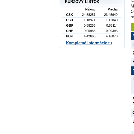
N
KURZOVÝ LÍSTOK
M
Nákup
Predaj
C
CZK
24,88251
23,45649
n
USD
1,18971
1,12040
GBP
0,88256
0,83114
CHF
0,95985
0,90393
PLN
4,42665
4,16878
Kompletné informácie tu