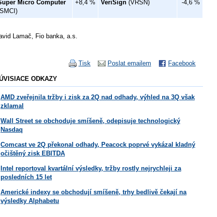
Super Micro Computer
+8,4 %
VeriSign
(VRSN)
-4,6 %
(SMCI)
avid Lamač, Fio banka, a.s.
Tisk
Poslat emailem
Facebook
ÚVISIACE ODKAZY
AMD zveřejnila tržby i zisk za 2Q nad odhady, výhled na 3Q však
zklamal
Wall Street se obchoduje smíšeně, odepisuje technologický
Nasdaq
Comcast ve 2Q překonal odhady, Peacock poprvé vykázal kladný
očištěný zisk EBITDA
Intel reportoval kvartální výsledky, tržby rostly nejrychleji za
posledních 15 let
Americké indexy se obchodují smíšeně, trhy bedlivě čekají na
výsledky Alphabetu