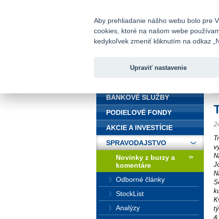
fio@fio.sk
Infomail:
Aby prehliadanie nášho webu bolo pre Vá
cookies, ktoré na našom webe používame.
Fio banka
kedykoľvek zmeniť kliknutím na odkaz „N
Upraviť nastavenie
ÚVOD
Ú
BANKOVÉ SLUŽBY
PODIELOVÉ FONDY
2
AKCIE A INVESTÍCIE
T
SPRAVODAJSTVO
v
N
Novinky z burzy a
J
komentáre
N
Odborné články
S
k
StockList
K
Analýzy
t
&