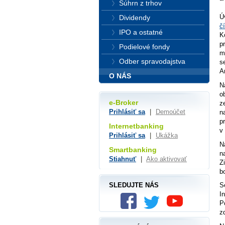
Súhrn z trhov
Ú
Dividendy
č
IPO a ostatné
K
p
Podielové fondy
m
Odber spravodajstva
s
A
O NÁS
N
o
e-Broker
z
Prihlásiť sa
|
Demoúčet
n
p
Internetbanking
v
Prihlásiť sa
|
Ukážka
N
Smartbanking
n
Stiahnuť
|
Ako aktivovať
Z
b
SLEDUJTE NÁS
S
I
P
z