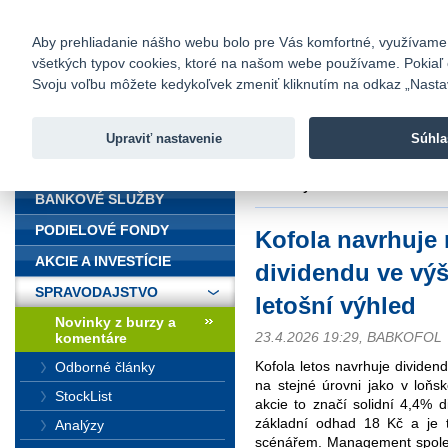
fio@fio.sk
Infomail:
Kontakty
|
Cenník
|
Kariéra
|
N
Aby prehliadanie nášho webu bolo pre Vás komfortné, využívame sú
všetkých typov cookies, ktoré na našom webe používame. Pokiaľ chc
Fio banka
Svoju voľbu môžete kedykoľvek zmeniť kliknutím na odkaz „Nastave
Fio banka 
služieb bez
Upraviť nastavenie
Súhla
ÚVOD
Úvod
>
Spravodajstvo
>
Novinky z
letošní výhled
BANKOVÉ SLUŽBY
PODIELOVÉ FONDY
Kofola navrhuje 
AKCIE A INVESTÍCIE
dividendu ve výš
SPRAVODAJSTVO
letošní výhled
Novinky z burzy a
23.4.2026 19:29, BABKOFOL
komentáre
Kofola letos navrhuje dividen
Odborné články
na stejné úrovni jako v loňs
StockList
akcie to značí solidní 4,4% 
základní odhad 18 Kč a je 
Analýzy
scénářem. Management společno