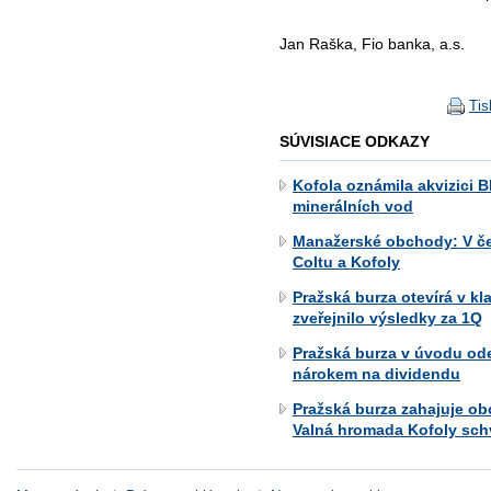
Jan Raška, Fio banka, a.s.
Tis
SÚVISIACE ODKAZY
Kofola oznámila akvizici B
minerálních vod
Manažerské obchody: V če
Coltu a Kofoly
Pražská burza otevírá v k
zveřejnilo výsledky za 1Q
Pražská burza v úvodu od
nárokem na dividendu
Pražská burza zahajuje o
Valná hromada Kofoly schv