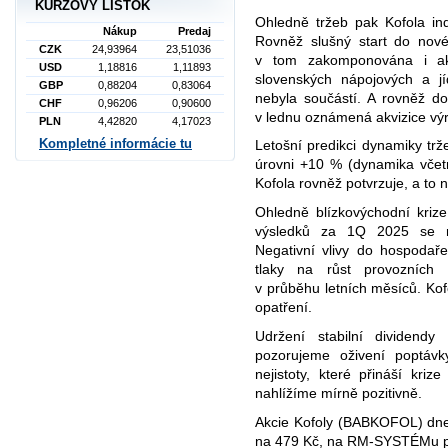
KURZOVÝ LÍSTOK
Ohledně tržeb pak Kofola in
Nákup
Predaj
Rovněž slušný start do nov
CZK
24,93964
23,51036
v tom zakomponována i akv
USD
1,18816
1,11893
slovenských nápojových a j
GBP
0,88204
0,83064
nebyla součástí. A rovněž do 
CHF
0,96206
0,90600
v lednu oznámená akvizice výro
PLN
4,42820
4,17023
Kompletné informácie tu
Letošní predikci dynamiky t
úrovni +10 % (dynamika včetn
Kofola rovněž potvrzuje, a to 
Ohledně blízkovýchodní kri
výsledků za 1Q 2025 se neg
Negativní vlivy do hospodař
tlaky na růst provozních 
v průběhu letních měsíců. Kof
opatření.
Udržení stabilní dividend
pozorujeme oživení poptávk
nejistoty, které přináší kri
nahlížíme mírně pozitivně.
Akcie Kofoly (BABKOFOL) dnes
na 479 Kč, na RM-SYSTÉMu pa