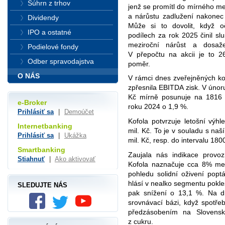
Súhrn z trhov
jenž se promítl do mírného me
a nárůstu zadlužení nakonec 
Dividendy
Může si to dovolit, když oč
IPO a ostatné
podílech za rok 2025 činil s
meziroční nárůst a dosaže
Podielové fondy
V přepočtu na akcii je to 2
Odber spravodajstva
poměr.
O NÁS
V rámci dnes zveřejněných ko
zpřesnila EBITDA zisk. V únor
Kč mírně posunuje na 1816 
e-Broker
roku 2024 o 1,9 %.
Prihlásiť sa
|
Demoúčet
Kofola potvrzuje letošní vý
Internetbanking
mil. Kč. To je v souladu s na
Prihlásiť sa
|
Ukážka
mil. Kč, resp. do intervalu 180
Smartbanking
Zaujala nás indikace provozn
Stiahnuť
|
Ako aktivovať
Kofola naznačuje cca 8% mez
pohledu solidní oživení popt
hlásí v nealko segmentu pokl
SLEDUJTE NÁS
pak snížení o 13,1 %. Na dr
srovnávací bázi, když spotře
předzásobením na Slovensk
z cukru.