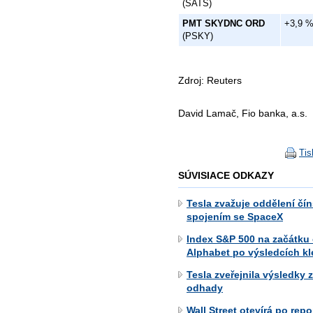
(SATS)
PMT SKYDNC ORD
+3,9 
(PSKY)
Zdroj: Reuters
David Lamač, Fio banka, a.s.
Tis
SÚVISIACE ODKAZY
Tesla zvažuje oddělení č
spojením se SpaceX
Index S&P 500 na začátku
Alphabet po výsledcích kle
Tesla zveřejnila výsledky z
odhady
Wall Street otevírá po rep