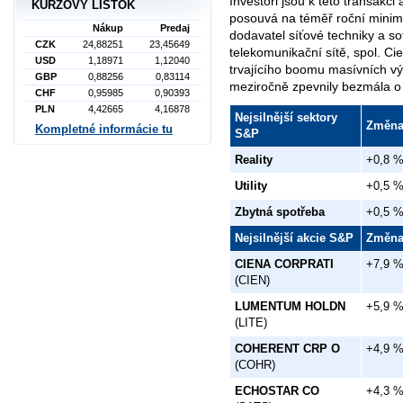
Investoři jsou k této transakci 
KURZOVÝ LÍSTOK
posouvá na téměř roční minima
Nákup
Predaj
dodavatel síťové techniky a so
CZK
24,88251
23,45649
telekomunikační sítě, spol. C
USD
1,18971
1,12040
trvajícího boomu masívních vý
GBP
0,88256
0,83114
meziročně zpevnily bezmála o
CHF
0,95985
0,90393
PLN
4,42665
4,16878
Nejsilnější sektory
Změn
Kompletné informácie tu
S&P
Reality
+0,8 
Utility
+0,5 
Zbytná spotřeba
+0,5 
Nejsilnější akcie S&P
Změn
CIENA CORPRATI
+7,9 
(CIEN)
LUMENTUM HOLDN
+5,9 
(LITE)
COHERENT CRP O
+4,9 
(COHR)
ECHOSTAR CO
+4,3 