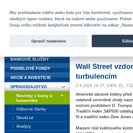
fio@fio.sk
Infomail:
Kontakty
|
Cenník
|
Kariéra
|
N
Aby prehliadanie nášho webu bolo pre Vás komfortné, využívame sú
všetkých typov cookies, ktoré na našom webe používame. Pokiaľ chc
Fio banka
Svoju voľbu môžete kedykoľvek zmeniť kliknutím na odkaz „Nastave
Fio banka 
služieb bez
Upraviť nastavenie
Súhla
ÚVOD
Úvod
>
Spravodajstvo
>
Novinky z
BANKOVÉ SLUŽBY
Wall Street vzdo
PODIELOVÉ FONDY
turbulencím
AKCIE A INVESTÍCIE
2.4.2026 19:37, CIEN, EL, TS
SPRAVODAJSTVO
Americké akciové indexy před
Novinky z burzy a
relativně umírněné ztráty nav
komentáre
nočním prohlášení D. Trumpa 
Odborné články
Tradiční index S&P500 oslabuj
% a tradiční index Dow Jones 
StockList
Analýzy
Masivní růst květnového kontr