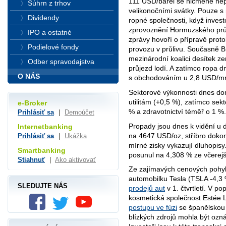
111 USD/barel se nicméně nepř
Súhrn z trhov
velikonočními svátky. Pouze s
Dividendy
ropné společnosti, když investo
zprovoznění Hormuzského průl
IPO a ostatné
zprávy hovoří o přípravě prot
Podielové fondy
provozu v průlivu. Současně Br
mezinárodní koalici desítek z
Odber spravodajstva
průjezd lodí. A zatímco ropa d
O NÁS
s obchodováním u 2,8 USD/mmb
Sektorové výkonnosti dnes domin
utilitám (+0,5 %), zatímco sek
e-Broker
% a zdravotnictví téměř o 1 %.
Prihlásiť sa
|
Demoúčet
Propady jsou dnes k vidění u 
Internetbanking
na 4647 USD/oz, stříbro doko
Prihlásiť sa
|
Ukážka
mírné zisky vykazují dluhopis
Smartbanking
posunul na 4,308 % ze včerejš
Stiahnuť
|
Ako aktivovať
Ze zajímavých cenových pohy
automobilku Tesla (TSLA -4,3
SLEDUJTE NÁS
prodejů aut
v 1. čtvrtletí. V po
kosmetická společnost Estée 
postupu ve fúzi
se španělskou 
blízkých zdrojů mohla být oz