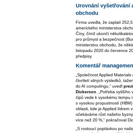
Urovnání vyšetřování 
obchodu
Firma uvedla, že zaplatí 252,
amerického ministerstva obc
Číny, čímž ukončí několikalet
pro průmysl a bezpečnost (Bure
ministerstvu obchodu, že někt
listopadu 2020 do července 20
předpisy.
Komentář managemen
„Společnost Applied Materials
čtvrtletí silných výsledků, taž
do AI computingu,“ uvedl
prez
Dickerson
. „Potřeba vyššího 
čipů vede k vysokému tempu růs
s vysokou propustností (HBM) 
oblasti, kde je Applied lídrem
očekáváme růst našeho byznys
více než 20 %,“ pokračoval Di
„S rostoucí poptávkou po naši