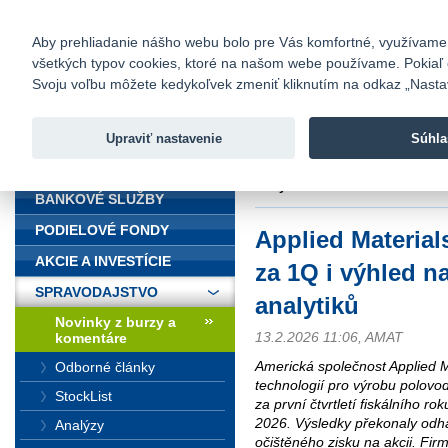
fio@fio.sk
Infomail:
Kontakty
|
Cenník
|
Kariéra
|
N
Aby prehliadanie nášho webu bolo pre Vás komfortné, využívame sú
všetkých typov cookies, ktoré na našom webe používame. Pokiaľ chc
Fio banka
Svoju voľbu môžete kedykoľvek zmeniť kliknutím na odkaz „Nastave
Fio banka 
služieb bez
Upraviť nastavenie
Súhla
ÚVOD
Úvod
>
Spravodajstvo
>
Novinky z
analytiků
BANKOVÉ SLUŽBY
PODIELOVÉ FONDY
Applied Material
AKCIE A INVESTÍCIE
za 1Q i výhled 
SPRAVODAJSTVO
analytiků
Novinky z burzy a
13.2.2026 11:06, AMAT
komentáre
Americká společnost Applied M
Odborné články
technologií pro výrobu polovod
StockList
za první čtvrtletí fiskálního ro
2026. Výsledky překonaly odhad
Analýzy
očištěného zisku na akcii. Fir