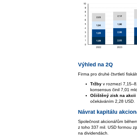
Výhled na 2Q
Firma pro druhé čtvrtletí fisk
Tržby
v rozmezí 7,15–8,
konsensus činil 7,01 ml
Očištěný zisk na akcii
očekáváním 2,28 USD.
Návrat kapitálu akcio
Společnost akcionářům během č
z toho 337 mil. USD formou z
na dividendách.