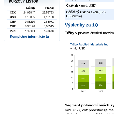
KURZOVÝ LÍSTOK
Čistý zisk
(mld. USD)
Nákup
Predaj
Očištěný zisk na akcii
(EPS,
CZK
24,96847
23,53753
USD/akcie)
USD
1,19035
1,12100
GBP
0,88210
0,83071
Výsledky za 1Q
CHF
0,96146
0,90545
PLN
4,42464
4,16688
Tržby
v prvním čtvrtletí mezir
Kompletné informácie tu
Segment polovodičových s
mld. USD, což představuje me