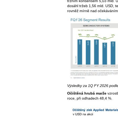
tržním konsensem 5,03 mld. 
dosáhl tržeb 1,56 mld. USD, t
rovněž mírně nad očekáváním 
Výsledky za 1Q FY 2026 podle 
Očištěná hrubá marže
vzrost
roce, při odhadech 48,4 %.