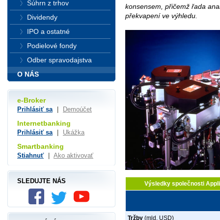
Súhrn z trhov
konsensem, přičemž řada analy
překvapení ve výhledu.
Dividendy
IPO a ostatné
Podielové fondy
Odber spravodajstva
O NÁS
e-Broker
Prihlásiť sa
|
Demoúčet
Internetbanking
Prihlásiť sa
|
Ukážka
Smartbanking
Stiahnuť
|
Ako aktivovať
SLEDUJTE NÁS
Výsledky společnosti Appl
Tržby
(mld. USD)