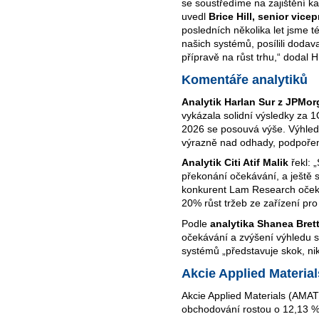
se soustředíme na zajištění k
uvedl
Brice Hill, senior vicep
posledních několika let jsme t
našich systémů, posílili dodav
přípravě na růst trhu,“ dodal Hi
Komentáře analytiků
Analytik Harlan Sur z JPMo
vykázala solidní výsledky za 1
2026 se posouvá výše. Výhled 
výrazně nad odhady, podpořen 
Analytik Citi Atif Malik
řekl: 
překonání očekávání, a ještě s
konkurent Lam Research očeká
20% růst tržeb ze zařízení pro
Podle
analytika Shanea Bret
očekávání a zvýšení výhledu 
systémů „představuje skok, nik
Akcie Applied Material
Akcie Applied Materials (AMAT
obchodování rostou o 12,13 