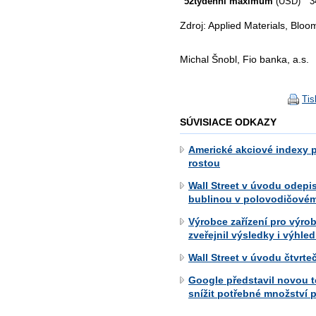
52týdenní maximum
(USD)
3
Zdroj: Applied Materials, Blo
Michal Šnobl, Fio banka, a.s.
Tis
SÚVISIACE ODKAZY
Americké akciové indexy 
rostou
Wall Street v úvodu odepis
bublinou v polovodičovém
Výrobce zařízení pro výro
zveřejnil výsledky i výhl
Wall Street v úvodu čtvrt
Google představil novou 
snížit potřebné množství p