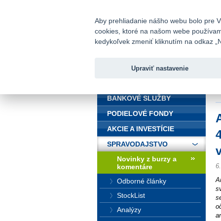
fio@fio.sk
Infomail:
Aby prehliadanie nášho webu bolo pre Vá
cookies, ktoré na našom webe používame.
Fio banka
kedykoľvek zmeniť kliknutím na odkaz „N
Upraviť nastavenie
ÚVOD
Ú
i
BANKOVÉ SLUŽBY
PODIELOVÉ FONDY
AKCIE A INVESTÍCIE
SPRAVODAJSTVO
Novinky z burzy a
6
komentáre
A
Odborné články
s
StockList
s
o
Analýzy
a