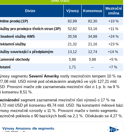
(mld. USD)
Meziroční
Divize
Výnosy
Konsensus
změna
nline prodej (1P)
82,99
82,30
+10 %
lužby pro prodejce třetích stran (3P)
52,82
53,16
+11 %
Cloudové služby AWS
35,58
34,88
+24 %
Reklamní služby
21,32
21,16
+23 %
lužby související s předplatným
13,12
12,74
+14 %
Kamenné obchody
5,86
5,88
+5 %
statní
1,71
--
+7 %
ýnosy segmentu
Severní Ameriky
rostly meziročním tempem 10 % na
27,08 mld. USD mírně pod očekáváním analytiků ve výši 127,21 mld.
SD. Provozní marže zde zaznamenala meziroční růst o 1 p. b. na 9 %
ři konsensu 8,51 %.
ezinárodní
segment zaznamenal meziroční růst výnosů o 17 % na
0,72 mld USD při konsensu 49,74 mld. USD. Na konstantní měnové bázi
ýnosy meziročně vzrostly o 11 %. Provozní marže v tomto segmentu
eziročně poklesla o 90 bazických bodů na 2,1 %. Očekávalo se 4,27 %.