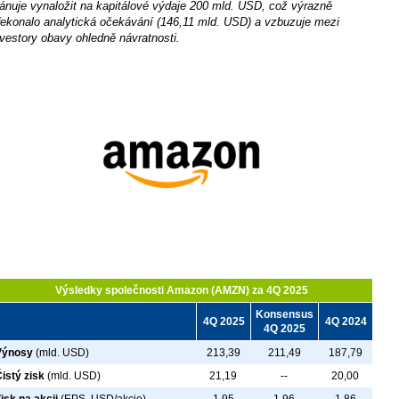
lánuje vynaložit na kapitálové výdaje 200 mld. USD, což výrazně
řekonalo analytická očekávání (146,11 mld. USD) a vzbuzuje mezi
nvestory obavy ohledně návratnosti.
Výsledky společnosti Amazon (AMZN) za 4Q 2025
Konsensus
4Q 2025
4Q 2024
4Q 2025
Výnosy
(mld. USD)
213,39
211,49
187,79
istý zisk
(mld. USD)
21,19
--
20,00
isk na akcii
(EPS, USD/akcie)
1,95
1,96
1,86