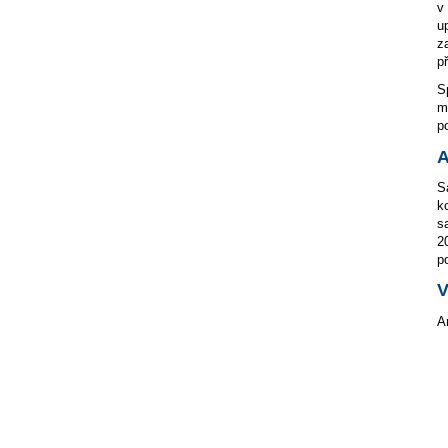
v
u
z
p
S
m
p
S
k
s
2
p
V
A