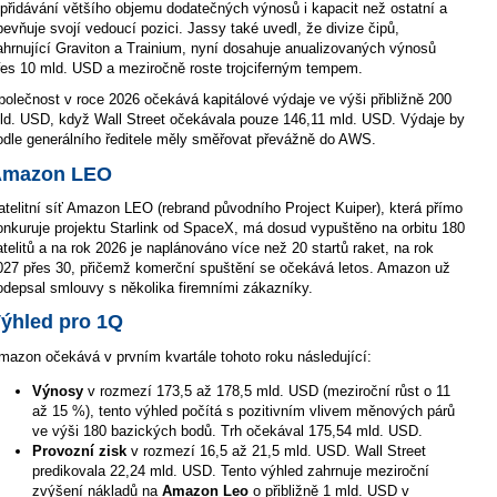
 přidávání většího objemu dodatečných výnosů i kapacit než ostatní a
pevňuje svojí vedoucí pozici. Jassy také uvedl, že divize čipů,
ahrnující Graviton a Trainium, nyní dosahuje anualizovaných výnosů
řes 10 mld. USD a meziročně roste trojciferným tempem.
polečnost v roce 2026 očekává kapitálové výdaje ve výši přibližně 200
ld. USD, když Wall Street očekávala pouze 146,11 mld. USD. Výdaje by
odle generálního ředitele měly směřovat převážně do AWS.
Amazon LEO
atelitní síť Amazon LEO (rebrand původního Project Kuiper), která přímo
onkuruje projektu Starlink od SpaceX, má dosud vypuštěno na orbitu 180
atelitů a na rok 2026 je naplánováno více než 20 startů raket, na rok
027 přes 30, přičemž komerční spuštění se očekává letos. Amazon už
odepsal smlouvy s několika firemními zákazníky.
ýhled pro 1Q
mazon očekává v prvním kvartále tohoto roku následující:
Výnosy
v rozmezí 173,5 až 178,5 mld. USD (meziroční růst o 11
až 15 %), tento výhled počítá s pozitivním vlivem měnových párů
ve výši 180 bazických bodů. Trh očekával 175,54 mld. USD.
Provozní zisk
v rozmezí 16,5 až 21,5 mld. USD. Wall Street
predikovala 22,24 mld. USD. Tento výhled zahrnuje meziroční
zvýšení nákladů na
Amazon Leo
o přibližně 1 mld. USD v