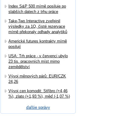
Index S&P 500 mírně posiluje po
slabších datech z trhu práce
Take-Two Interactive zveřejnil
výsledky za 1Q, čisté rezervace
mírně překonaly odhady analytiků
Americké futures kontrakty mírně
posilují
USA: Trh práce - v červenci ubylo
23 tis. pracovních míst mimo
zemědělství
Vývoj měnových párů: EUR/CZK
24,26
Vývoj cen komodit: Stříbro (+4,46
%), zlato (+1,93 %), měď (-1,07 %)
ďaľšie správy