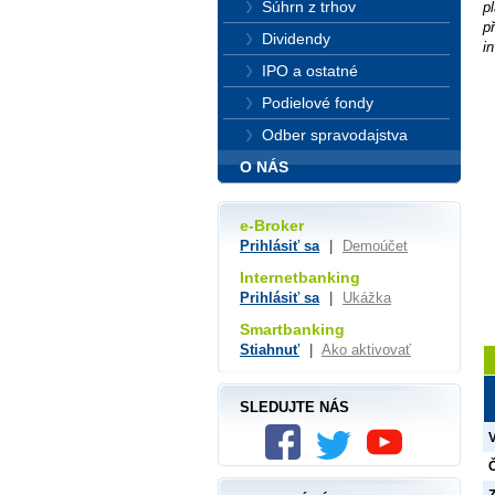
Súhrn z trhov
p
p
Dividendy
i
IPO a ostatné
Podielové fondy
Odber spravodajstva
O NÁS
e-Broker
Prihlásiť sa
|
Demoúčet
Internetbanking
Prihlásiť sa
|
Ukážka
Smartbanking
Stiahnuť
|
Ako aktivovať
SLEDUJTE NÁS
Č
Z