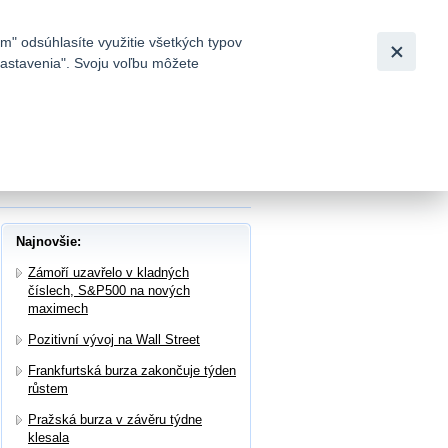
Slovensky
|
English
m" odsúhlasíte využitie všetkých typov
 nastavenia". Svoju voľbu môžete
h
ýsledky za 4Q, letos plánuje enormní
Najnovšie:
Zámoří uzavřelo v kladných
číslech, S&P500 na nových
maximech
Pozitivní vývoj na Wall Street
Frankfurtská burza zakončuje týden
růstem
Pražská burza v závěru týdne
klesala