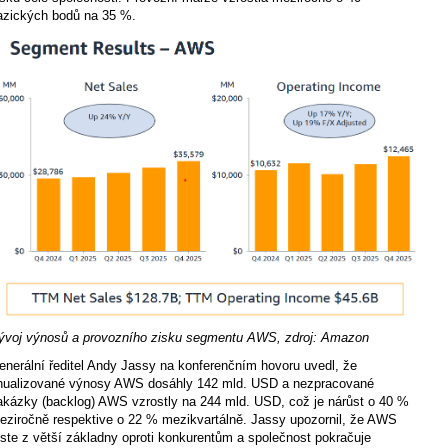
azických bodů na 35 %.
ývoj výnosů a provozního zisku segmentu AWS, zdroj: Amazon
enerální ředitel Andy Jassy na konferenčním hovoru uvedl, že
nualizované výnosy AWS dosáhly 142 mld. USD a nezpracované
akázky (backlog) AWS vzrostly na 244 mld. USD, což je nárůst o 40 %
eziročně respektive o 22 % mezikvartálně. Jassy upozornil, že AWS
oste z větší základny oproti konkurentům a společnost pokračuje