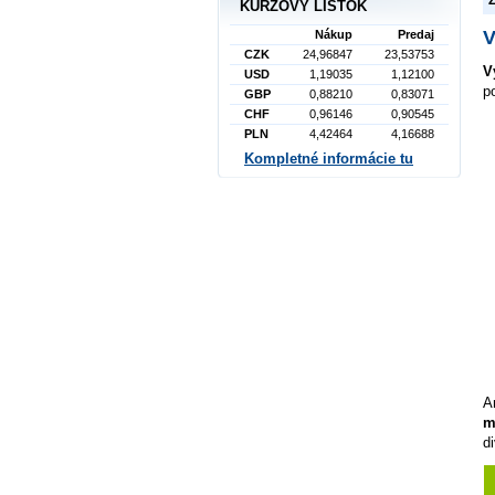
KURZOVÝ LÍSTOK
V
Nákup
Predaj
CZK
24,96847
23,53753
V
USD
1,19035
1,12100
p
GBP
0,88210
0,83071
CHF
0,96146
0,90545
PLN
4,42464
4,16688
Kompletné informácie tu
A
m
di