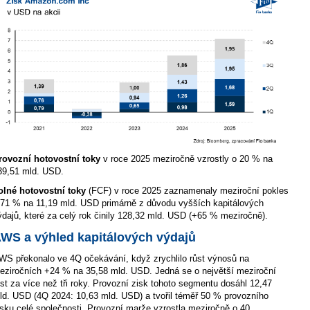
rovozní hotovostní toky
v roce 2025 meziročně vzrostly o 20 % na
39,51 mld. USD.
olné hotovostní toky
(FCF) v roce 2025 zaznamenaly meziroční pokles
 71 % na 11,19 mld. USD primárně z důvodu vyšších kapitálových
ýdajů, které za celý rok činily 128,32 mld. USD (+65 % meziročně).
WS a výhled kapitálových výdajů
WS překonalo ve 4Q očekávání, když zrychlilo růst výnosů na
eziročních +24 % na 35,58 mld. USD. Jedná se o největší meziroční
ůst za více než tři roky. Provozní zisk tohoto segmentu dosáhl 12,47
ld. USD (4Q 2024: 10,63 mld. USD) a tvořil téměř 50 % provozního
isku celé společnosti. Provozní marže vzrostla meziročně o 40