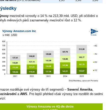
ýsledky
ýnosy
meziročně vzrostly o 14 % na 213,39 mld. USD, při očištění o
ohyb měnových párů zaznamenaly meziroční růst o 12 %.
mazon rozděluje své výnosy do tří segmentů –
Severní Amerika
,
ezinárodní
a
AWS
. Pro lepší přehled však výnosy lze rozdělit do sedmi
vizí:
Výnosy Amazonu ve 4Q dle divize