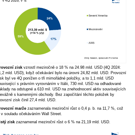
rovozní zisk
vzrostl meziročně o 18 % na 24.98 mld. USD (4Q 2024:
1,2 mld. USD), když očekávání bylo na úrovni 24,82 mld. USD. Provozní
isk byl ve 4Q ponížen o tři mimořádné položky, a to 1,1 mld. USD
ouvisející s právním vyrovnáním v Itálii, 730 mil. USD na odhadované
áklady na odstupné a 610 mil. USD na znehodnocení aktiv souvisejících
řevážně s kamennými obchody. Bez započítání těchto položek by
rovozní zisk činil 27,4 mld. USD.
rovozní marže
zaznamenala meziroční růst o 0,4 p. b. na 11,7 %, což
e v souladu očekáváním Wall Street.
istý zisk
zaznamenal meziroční růst o 6 % na 21,19 mld. USD.