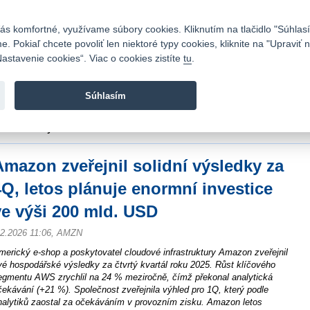
Kontakty
|
Cenník
|
Kariéra
|
Napíšte nám
|
Časté otázky
|
Bezpečnosť
s komfortné, využívame súbory cookies. Kliknutím na tlačidlo "Súhlasí
 Pokiaľ chcete povoliť len niektoré typy cookies, kliknite na "Upraviť
astavenie cookies“. Viac o cookies zistíte
tu
.
Fio banka sa zameriava na poskytovanie bežných bankovýc
služieb bez poplatkov a investícií do cenných papierov.
Súhlasím
vod
>
Spravodajstvo
>
Novinky z burzy a komentáre
>
Amazon zveřejnil solidní v
nvestice ve výši 200 mld. USD
Amazon zveřejnil solidní výsledky za
4Q, letos plánuje enormní investice
ve výši 200 mld. USD
.2.2026 11:06, AMZN
merický e-shop a poskytovatel cloudové infrastruktury Amazon zveřejnil
vé hospodářské výsledky za čtvrtý kvartál roku 2025. Růst klíčového
egmentu AWS zrychlil na 24 % meziročně, čímž překonal analytická
čekávání (+21 %). Společnost zveřejnila výhled pro 1Q, který podle
nalytiků zaostal za očekáváním v provozním zisku. Amazon letos