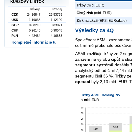
KURZOVÝ LÍSTOK
Tržby
(mld. EUR)
Nákup
Predaj
Čistý zisk
(mld. EUR)
CZK
24,96847
23,53753
USD
1,19035
1,12100
Zisk na akcii
(EPS, EUR/akcie)
GBP
0,88210
0,83071
Výsledky za 4Q
CHF
0,96146
0,90545
PLN
4,42464
4,16688
Společnost ASML zaznamenala 
Kompletné informácie tu
což mírně překonalo očekáván
ASML rozlišuje tržby ze 2 segm
zařízení na výrobu čipů) a slu
segmentu systémů
dosáhly 7
analytický odhad činil 7,44 ml
segmentu činil 36 %.
Tržby ze
operací
byly 2,13 mld. EUR. T