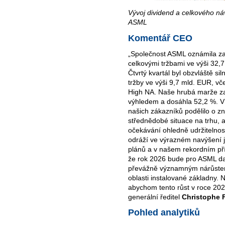
Vývoj dividend a celkového náv
ASML
Komentář CEO
„Společnost ASML oznámila za 
celkovými tržbami ve výši 32,
Čtvrtý kvartál byl obzvláště si
tržby ve výši 9,7 mld. EUR, v
High NA. Naše hrubá marže za
výhledem a dosáhla 52,2 %. 
našich zákazníků podělilo o zn
střednědobé situace na trhu, a
očekávání ohledně udržitelnost
odráží ve výrazném navýšení j
plánů a v našem rekordním př
že rok 2026 bude pro ASML d
převážně významným nárůstem
oblasti instalované základny. 
abychom tento růst v roce 2026 
generální ředitel
Christophe 
Pohled analytiků