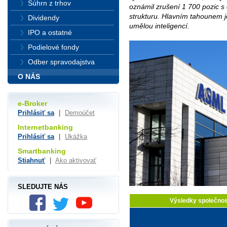
Súhrn z trhov
oznámil zrušení 1 700 pozic s
strukturu. Hlavním tahounem j
Dividendy
umělou inteligencí.
IPO a ostatné
Podielové fondy
Odber spravodajstva
O NÁS
e-Broker
Prihlásiť sa
|
Demoúčet
Internetbanking
Prihlásiť sa
|
Ukážka
Smartbanking
Stiahnuť
|
Ako aktivovať
SLEDUJTE NÁS
Výsledky společno