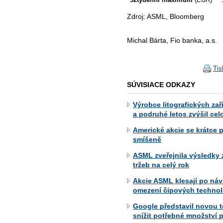
Zdroj: ASML, Bloomberg
Michal Bárta, Fio banka, a.s.
Tis
SÚVISIACE ODKAZY
Výrobce litografických za
a podruhé letos zvýšil cel
Americké akcie se krátce 
smíšeně
ASML zveřejnila výsledky 
tržeb na celý rok
Akcie ASML klesají po náv
omezení čipových technol
Google představil novou 
snížit potřebné množství p