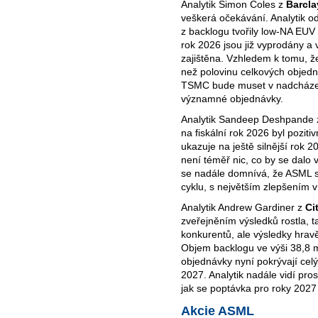
Analytik Simon Coles z
Barcl
veškerá očekávání. Analytik o
z backlogu tvořily low-NA EUV
rok 2026 jsou již vyprodány a
zajištěna. Vzhledem k tomu, ž
než polovinu celkových objed
TSMC bude muset v nadcházejí
významné objednávky.
Analytik Sandeep Deshpande
na fiskální rok 2026 byl poziti
ukazuje na ještě silnější rok 
není téměř nic, co by se dalo 
se nadále domnívá, že ASML s
cyklu, s největším zlepšením 
Analytik Andrew Gardiner z
Ci
zveřejněním výsledků rostla,
konkurentů, ale výsledky hravě
Objem backlogu ve výši 38,8 m
objednávky nyní pokrývají cel
2027. Analytik nadále vidí pros
jak se poptávka pro roky 2027 
Akcie ASML