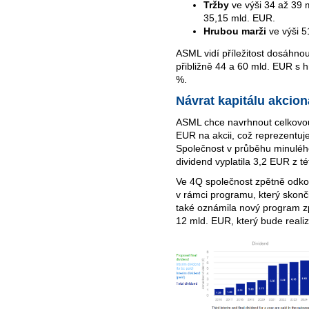
Tržby
ve výši 34 až 39 m
35,15 mld. EUR.
Hrubou marži
ve výši 5
ASML vidí příležitost dosáhno
přibližně 44 a 60 mld. EUR s 
%.
Návrat kapitálu akcio
ASML chce navrhnout celkovou
EUR na akcii, což reprezentuj
Společnost v průběhu minuléh
dividend vyplatila 3,2 EUR z té
Ve 4Q společnost zpětně odko
v rámci programu, který skonči
také oznámila nový program z
12 mld. EUR, který bude reali