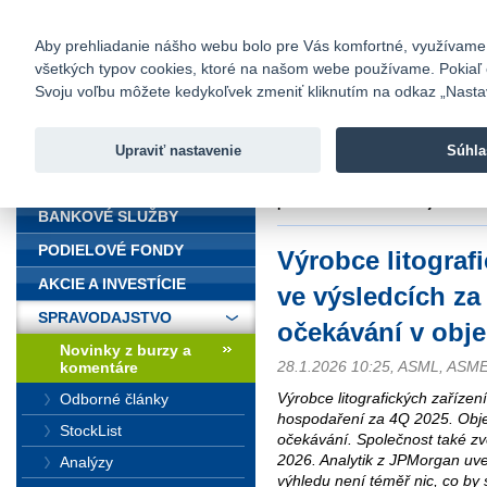
fio@fio.sk
Infomail:
Kontakty
|
Cenník
|
Kariéra
|
N
Aby prehliadanie nášho webu bolo pre Vás komfortné, využívame sú
všetkých typov cookies, ktoré na našom webe používame. Pokiaľ chc
Fio banka
Svoju voľbu môžete kedykoľvek zmeniť kliknutím na odkaz „Nastave
Fio banka 
služieb bez
Upraviť nastavenie
Súhla
ÚVOD
Úvod
>
Spravodajstvo
>
Novinky z
překonal očekávání v objednávká
BANKOVÉ SLUŽBY
PODIELOVÉ FONDY
Výrobce litograf
AKCIE A INVESTÍCIE
ve výsledcích za
SPRAVODAJSTVO
očekávání v obj
Novinky z burzy a
28.1.2026 10:25, ASML, ASM
komentáre
Výrobce litografických zařízen
Odborné články
hospodaření za 4Q 2025. Obj
StockList
očekávání. Společnost také zve
2026. Analytik z JPMorgan uve
Analýzy
výhledu není téměř nic, co by