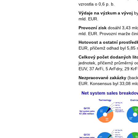
vzrostla o 0,6 p. b.
Výdaje na výzkum a vývoj
by
mld. EUR.
Provozní zisk
dosáhl 3,43 ml
mld. EUR. Provozní marže čini
Hotovost a ostatní prostřed
EUR, přičemž odhad byl 5,85 
Celkový počet dodaných lit
jednotek, přičemž průměrný o
EUV, 37 ArFi, 5 ArFdry, 29 KrF
Nezpracované zakázky
(backl
EUR. Konsensus byl 33,08 ml