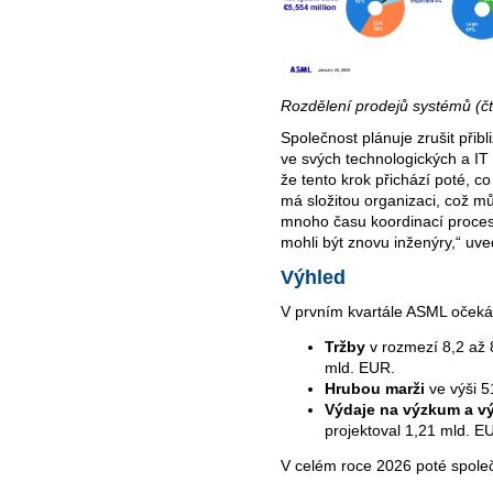
Rozdělení prodejů systémů (čtv
Společnost plánuje zrušit přib
ve svých technologických a IT
že tento krok přichází poté, 
má složitou organizaci, což můž
mnoho času koordinací procesů
mohli být znovu inženýry,“ uve
Výhled
V prvním kvartále ASML očeká
Tržby
v rozmezí 8,2 až 
mld. EUR.
Hrubou marži
ve výši 5
Výdaje na výzkum a v
projektoval 1,21 mld. E
V celém roce 2026 poté spole