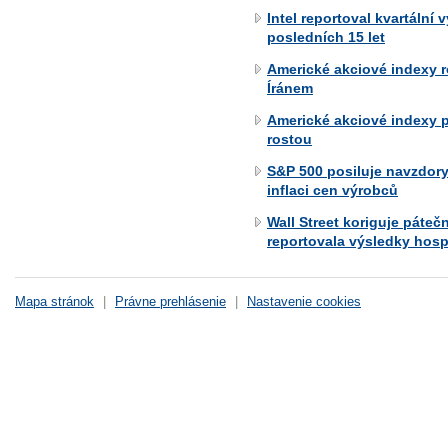
Intel reportoval kvartální v
posledních 15 let
Americké akciové indexy 
Íránem
Americké akciové indexy 
rostou
S&P 500 posiluje navzdory
inflaci cen výrobců
Wall Street koriguje páteč
reportovala výsledky hos
Mapa stránok
|
Právne prehlásenie
|
Nastavenie cookies