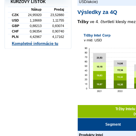
KURZOVÝ LÍSTOK
USD/akcie)
Nákup
Predaj
Výsledky za 4Q
CZK
24,95920
23,52880
USD
1,18669
1,11755
Tržby
ve 4. čtvrtletí klesly m
GBP
0,88213
0,83074
CHF
0,96354
0,90740
PLN
4,42967
4,17162
Kompletné informácie tu
Tržby Intel
(
Segment
Produkty Intel