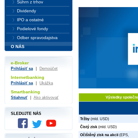
Súhrn z trhov
Dividendy
IPO a ostatné
Podielové fondy
Odber spravodajstva
O NÁS
e-Broker
Prihlásiť sa
|
Demoúčet
Internetbanking
Prihlásiť sa
|
Ukážka
Smartbanking
Stiahnuť
|
Ako aktivovať
Výsledky společnos
SLEDUJTE NÁS
Tržby
(mld. USD)
Čistý zisk
(mld. USD)
Očištěný zisk na akcii
(EPS,