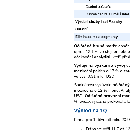
Osobní počítače
Datová centra a umělá intel
Výrobní služby Intel Foundry
Ostatní
Eliminace mezi segmenty
Očištěná hrubá marže
dosáhl
oproti 42,1 % ve stejném obdo
očekávání analytiků, kteří pře
Výdaje na výzkum a vývoj
do
meziroční pokles o 17 % a z
ve výši 3,31 mld. USD.
Společnost vykázala
očištěný
meziročně o 12 % méně. Analyt
USD.
Očištěná provozní mar
%, avšak výrazně překonala k
Výhled na 1Q
Firma pro 1. čtvrtletí roku 20
Tržby
ve výši 11,7 až 1