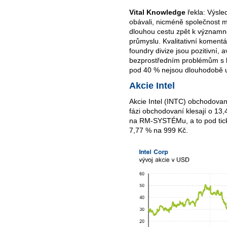
Vital Knowledge
řekla: Výsled
obávali, nicméně společnost m
dlouhou cestu zpět k význam
průmyslu. Kvalitativní koment
foundry divize jsou pozitivní, 
bezprostředním problémům s li
pod 40 % nejsou dlouhodobě u
Akcie Intel
Akcie Intel (INTC) obchodova
fázi obchodovaní klesají o 13
na RM-SYSTÉMu, a to pod tic
7,77 % na 999 Kč.