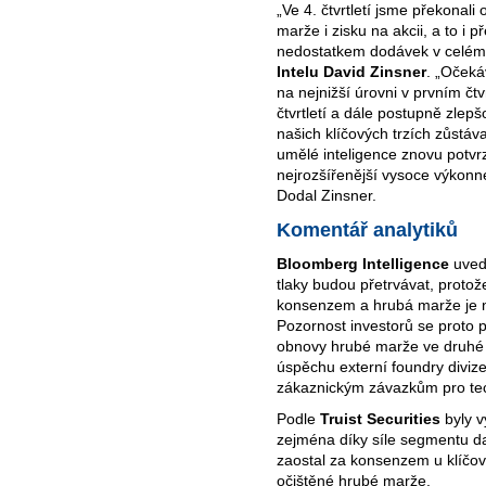
„Ve 4. čtvrtletí jsme překonali
marže i zisku na akcii, a to i p
nedostatkem dodávek v celém 
Intelu David Zinsner
. „Očeká
na nejnižší úrovni v prvním čt
čtvrtletí a dále postupně zlep
našich klíčových trzích zůstáva
umělé inteligence znovu potv
nejrozšířenější vysoce výkonné
Dodal Zinsner.
Komentář analytiků
Bloomberg Intelligence
uvedl
tlaky budou přetrvávat, protož
konsenzem a hrubá marže je n
Pozornost investorů se proto
obnovy hrubé marže ve druhé 
úspěchu externí foundry divi
zákaznickým závazkům pro tec
Podle
Truist Securities
byly v
zejména díky síle segmentu da
zaostal za konsenzem u klíčový
očištěné hrubé marže.