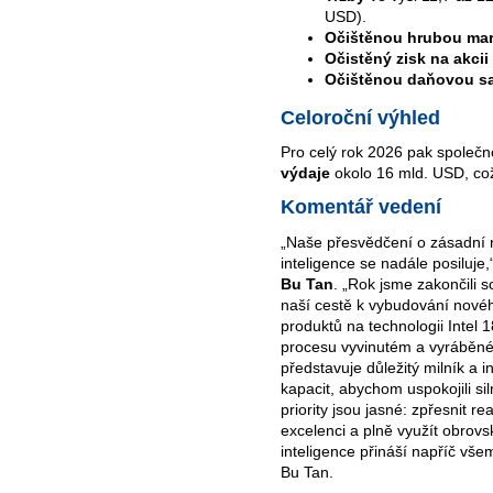
USD).
Očištěnou hrubou mar
Očistěný zisk na akcii
Očištěnou daňovou s
Celoroční výhled
Pro celý rok 2026 pak společ
výdaje
okolo 16 mld. USD, což
Komentář vedení
„Naše přesvědčení o zásadní 
inteligence se nadále posiluje
Bu Tan
. „Rok jsme zakončili 
naší cestě k vybudování novéh
produktů na technologii Intel 
procesu vyvinutém a vyráběné
představuje důležitý milník a
kapacit, abychom uspokojili s
priority jsou jasné: zpřesnit r
excelenci a plně využít obrovs
inteligence přináší napříč všem
Bu Tan.