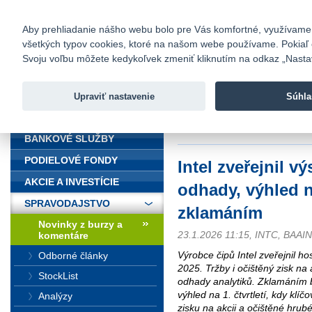
fio@fio.sk
Infomail:
Kontakty
|
Cenník
|
Kariéra
|
N
Aby prehliadanie nášho webu bolo pre Vás komfortné, využívame sú
všetkých typov cookies, ktoré na našom webe používame. Pokiaľ chc
Fio banka
Svoju voľbu môžete kedykoľvek zmeniť kliknutím na odkaz „Nastave
Fio banka 
služieb bez
Upraviť nastavenie
Súhla
ÚVOD
Úvod
>
Spravodajstvo
>
Novinky z
zklamáním
BANKOVÉ SLUŽBY
PODIELOVÉ FONDY
Intel zveřejnil v
AKCIE A INVESTÍCIE
odhady, výhled n
SPRAVODAJSTVO
zklamáním
Novinky z burzy a
23.1.2026 11:15, INTC, BAAI
komentáre
Výrobce čipů Intel zveřejnil ho
Odborné články
2025. Tržby i očištěný zisk na
StockList
odhady analytiků. Zklamáním 
výhled na 1. čtvrtletí, kdy klí
Analýzy
zisku na akcii a očištěné hru