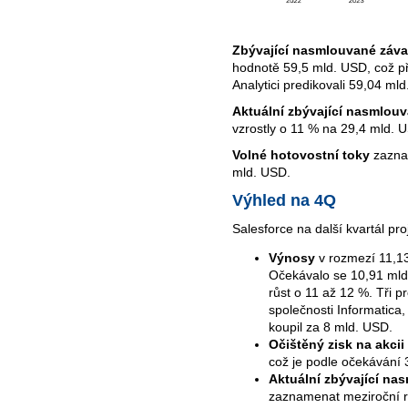
Zbývající nasmlouvané záv
hodnotě 59,5 mld. USD, což př
Analytici predikovali 59,04 ml
Aktuální zbývající nasmlou
vzrostly o 11 % na 29,4 mld. 
Volné hotovostní toky
zaznam
mld. USD.
Výhled na 4Q
Salesforce na další kvartál pro
Výnosy
v rozmezí 11,1
Očekávalo se 10,91 mld
růst o 11 až 12 %. Tři p
společnosti Informatica
koupil za 8 mld. USD.
Očištěný zisk na akcii
což je podle očekávání
Aktuální zbývající n
zaznamenat meziroční rů