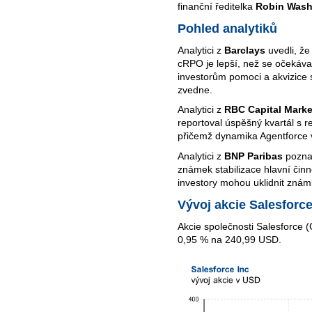
finanční ředitelka
Robin Wash
Pohled analytiků
Analytici z
Barclays
uvedli, že
cRPO je lepší, než se očekával
investorům pomoci a akvizice s
zvedne.
Analytici z
RBC Capital Marke
reportoval úspěšný kvartál s 
přičemž dynamika Agentforce 
Analytici z
BNP Paribas
poznam
známek stabilizace hlavní činn
investory mohou uklidnit znám
Vývoj akcie Salesforc
Akcie společnosti Salesforce (
0,95 % na 240,99 USD.