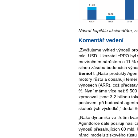
Návrat kapitálu akcionářům, zd
Komentář vedení
„Zvyšujeme výhled výnosů pro 
mld. USD. Ukazatel cRPO byl v
meziročním nárůstem o 11 % n
silnou zásobu budoucích výnos
Benioff
. „Naše produkty Agen
motory růstu a dosahují téměř
výnosech (ARR), což představu
%. Nyní máme více než 9 500
zpracovali jsme 3,2 bilionu to
postavení při budování agent
skutečných výsledků,“ dodal Be
„Naše dynamika ve třetím kvartá
Agentforce dále posilují naši 
výnosů přesahujících 60 mld.
rámci modelu ziskového růstu d