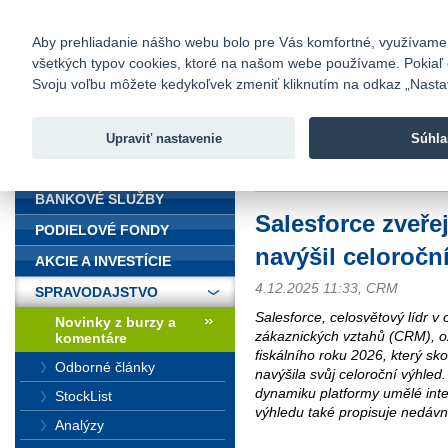
fio@fio.sk
Infomail:
Kontakty
|
Cenník
|
Kariéra
|
N
Aby prehliadanie nášho webu bolo pre Vás komfortné, využívame sú
všetkých typov cookies, ktoré na našom webe používame. Pokiaľ chc
Fio banka
Svoju voľbu môžete kedykoľvek zmeniť kliknutím na odkaz „Nastave
Fio banka 
služieb bez
Upraviť nastavenie
Súhla
ÚVOD
Úvod
>
Spravodajstvo
>
Novinky z
BANKOVÉ SLUŽBY
Salesforce zveře
PODIELOVÉ FONDY
navýšil celoročn
AKCIE A INVESTÍCIE
4.12.2025 11:33, CRM
SPRAVODAJSTVO
Salesforce, celosvětový lídr v 
Novinky z burzy a
zákaznických vztahů (CRM), o
komentáre
fiskálního roku 2026, který sko
Odborné články
navýšila svůj celoroční výhled.
dynamiku platformy umělé inte
StockList
výhledu také propisuje nedávná
Analýzy