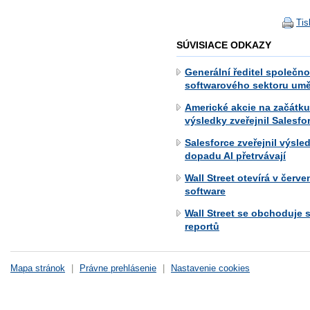
Tis
SÚVISIACE ODKAZY
Generální ředitel společno
softwarového sektoru uměl
Americké akcie na začátku
výsledky zveřejnil Salesfor
Salesforce zveřejnil výsl
dopadu AI přetrvávají
Wall Street otevírá v červ
software
Wall Street se obchoduje 
reportů
Mapa stránok
|
Právne prehlásenie
|
Nastavenie cookies