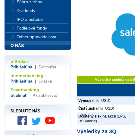
Súhrn z trhov
Dividendy
IPO a ostatné
Podielové fondy
Odber spravodajstva
O NÁS
e-Broker
Prihlásiť sa
|
Demoúčet
Internetbanking
Výsledky společnosti 
Prihlásiť sa
|
Ukážka
Smartbanking
Stiahnuť
|
Ako aktivovať
Výnosy
(mld. USD)
Čistý zisk
(mld. USD)
SLEDUJTE NÁS
Očištěný zisk na akcii
(EPS,
USD/akcie)
Výsledky za 3Q