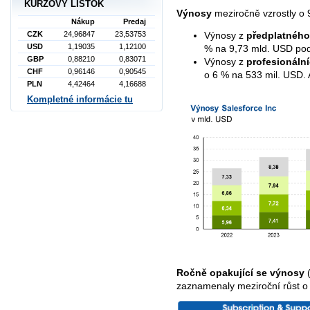
KURZOVÝ LÍSTOK
Výnosy
meziročně vzrostly o
Nákup
Predaj
CZK
24,96847
23,53753
Výnosy z
předplatného
USD
1,19035
1,12100
% na 9,73 mld. USD pod
GBP
0,88210
0,83071
Výnosy z
profesionální
CHF
0,96146
0,90545
o 6 % na 533 mil. USD. A
PLN
4,42464
4,16688
Kompletné informácie tu
Ročně opakující se výnosy
(
zaznamenaly meziroční růst o