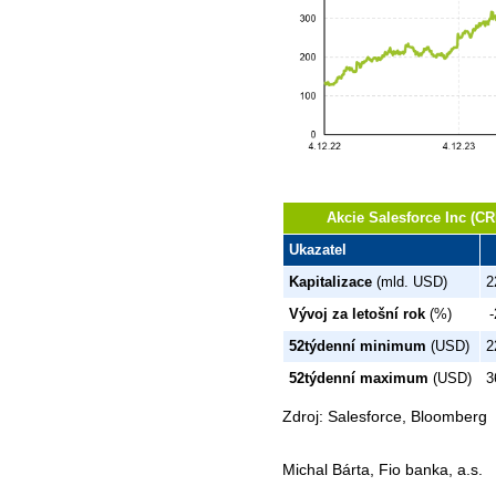
Akcie Salesforce Inc (C
Ukazatel
Kapitalizace
(mld. USD)
2
Vývoj za letošní rok
(%)
-
52týdenní minimum
(USD)
2
52týdenní maximum
(USD)
3
Zdroj: Salesforce, Bloomberg
Michal Bárta, Fio banka, a.s.