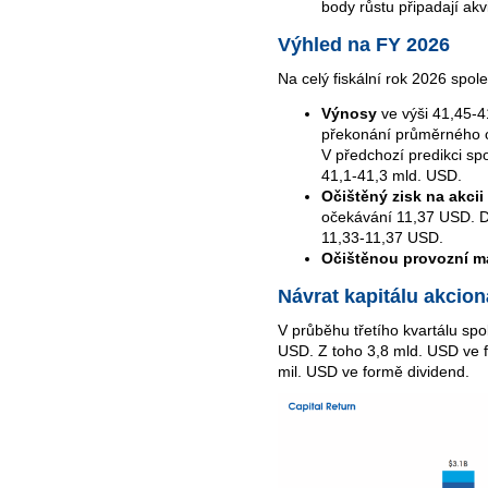
body růstu připadají akvi
Výhled na FY 2026
Na celý fiskální rok 2026 spole
Výnosy
ve výši 41,45-4
překonání průměrného o
V předchozí predikci sp
41,1-41,3 mld. USD.
Očištěný zisk na akcii
očekávání 11,37 USD. Dř
11,33-11,37 USD.
Očištěnou provozní m
Návrat kapitálu akcio
V průběhu třetího kvartálu spo
USD. Z toho 3,8 mld. USD ve 
mil. USD ve formě dividend.