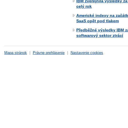
IBM zveřejnila výsledky za
celý rok
Americké indexy na začát
SaaS opět pod tlakem
Předběžné výsledky IBM za
softwarový sektor ztrácí
Mapa stránok
|
Právne prehlásenie
|
Nastavenie cookies