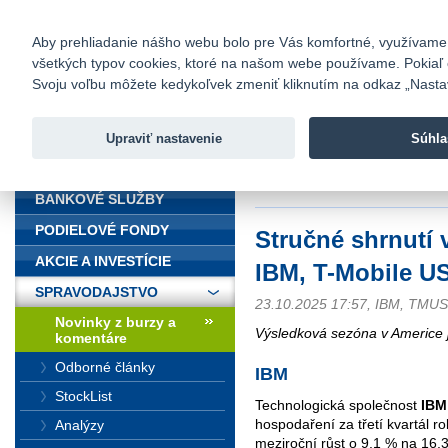
fio@fio.sk
Infomail:
Kontakty
|
Cenník
|
Kariéra
|
N
Aby prehliadanie nášho webu bolo pre Vás komfortné, využívame sú
všetkých typov cookies, ktoré na našom webe používame. Pokiaľ chc
Fio banka
Svoju voľbu môžete kedykoľvek zmeniť kliknutím na odkaz „Nastave
Fio banka 
služieb bez
Upraviť nastavenie
Súhla
ÚVOD
Úvod
>
Spravodajstvo
>
Novinky z
Research
BANKOVÉ SLUŽBY
PODIELOVÉ FONDY
Stručné shrnutí 
AKCIE A INVESTÍCIE
IBM, T-Mobile U
SPRAVODAJSTVO
23.10.2025 17:57, IBM, TMU
Novinky z burzy a
Výsledková sezóna v Americe 
komentáre
Odborné články
IBM
StockList
Technologická společnost
IBM
hospodaření za třetí kvartál 
Analýzy
meziroční růst o 9,1 % na 16,