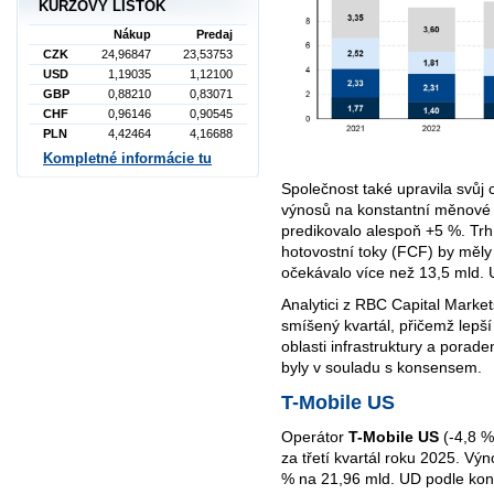
KURZOVÝ LÍSTOK
Nákup
Predaj
CZK
24,96847
23,53753
USD
1,19035
1,12100
GBP
0,88210
0,83071
CHF
0,96146
0,90545
PLN
4,42464
4,16688
Kompletné informácie tu
Společnost také upravila svůj 
výnosů na konstantní měnové b
predikovalo alespoň +5 %. Trh
hotovostní toky (FCF) by měl
očekávalo více než 13,5 mld.
Analytici z RBC Capital Market
smíšený kvartál, přičemž lepší
oblasti infrastruktury a porad
byly v souladu s konsensem.
T-Mobile US
Operátor
T-Mobile US
(-4,8 %
za třetí kvartál roku 2025. Vý
% na 21,96 mld. UD podle ko