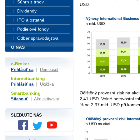
Súhrn z trhov
USD.
Dividendy
IPO a ostatné
Podielové fondy
Odber spravodajstva
O NÁS
e-Broker
Prihlásiť sa
|
Demoúčet
Internetbanking
Prihlásiť sa
|
Ukážka
Očištěný provozní zisk na akc
Smartbanking
2,41 USD. Volné hotovostní to
Stiahnuť
|
Ako aktivovať
% na 2,37 mld. USD při konse
SLEDUJTE NÁS