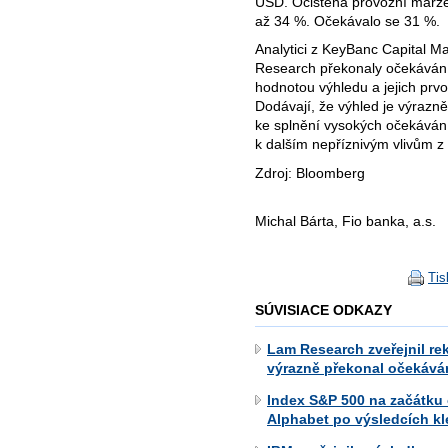
USD. Očištěná provozní marže
až 34 %. Očekávalo se 31 %.
Analytici z KeyBanc Capital M
Research překonaly očekávání,
hodnotou výhledu a jejich prvot
Dodávají, že výhled je výrazn
ke splnění vysokých očekávání i
k dalším nepříznivým vlivům z 
Zdroj: Bloomberg
Michal Bárta, Fio banka, a.s.
Tis
SÚVISIACE ODKAZY
Lam Research zveřejnil re
výrazně překonal očekává
Index S&P 500 na začátku
Alphabet po výsledcích kle