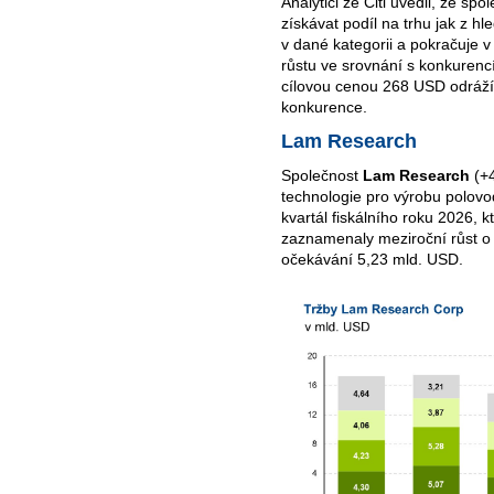
Analytici ze Citi uvedli, že spo
získávat podíl na trhu jak z hl
v dané kategorii a pokračuje v
růstu ve srovnání s konkurencí
cílovou cenou 268 USD odráží
konkurence.
Lam Research
Společnost
Lam Research
(+4
technologie pro výrobu polovod
kvartál fiskálního roku 2026, k
zaznamenaly meziroční růst o
očekávání 5,23 mld. USD.