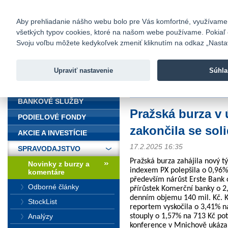
fio@fio.sk
Infomail:
Kontakty
|
Cenník
|
Kariéra
|
N
Aby prehliadanie nášho webu bolo pre Vás komfortné, využívame sú
všetkých typov cookies, ktoré na našom webe používame. Pokiaľ chc
Fio banka
Svoju voľbu môžete kedykoľvek zmeniť kliknutím na odkaz „Nastave
Fio banka 
služieb bez
Upraviť nastavenie
Súhla
ÚVOD
Úvod
>
Spravodajstvo
>
Novinky z
BANKOVÉ SLUŽBY
Pražská burza v
PODIELOVÉ FONDY
zakončila se sol
AKCIE A INVESTÍCIE
17.2.2025 16:35
SPRAVODAJSTVO
Pražská burza zahájila nový t
Novinky z burzy a
indexem PX polepšila o 0,96%
komentáre
především nárůst Erste Bank 
Odborné články
přírůstek Komerční banky o 2
denním objemu 140 mil. Kč. 
StockList
reportem vyskočila o 3,41% n
stouply o 1,57% na 713 Kč po
Analýzy
konference v Mnichově ukázal