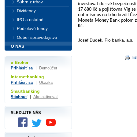
Súhrn z trhov
investovat do své bezpečnosti.
17 680 Kč a pojišťovna Vig s
Dividendy
optimismus na trhu brzdil Čez
IPO a ostatné
Moneta Money Bank potom ztr
Kč.
Podielové fondy
Odber spravodajstva
Josef Dudek, Fio banka, a.s.
O NÁS
Tis
e-Broker
Prihlásiť sa
|
Demoúčet
Internetbanking
Prihlásiť sa
|
Ukážka
Smartbanking
Stiahnuť
|
Ako aktivovať
SLEDUJTE NÁS