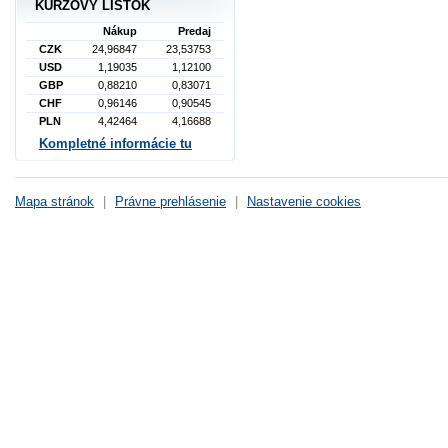
KURZOVÝ LÍSTOK
Nákup
Predaj
CZK
24,96847
23,53753
USD
1,19035
1,12100
GBP
0,88210
0,83071
CHF
0,96146
0,90545
PLN
4,42464
4,16688
Kompletné informácie tu
Mapa stránok
|
Právne prehlásenie
|
Nastavenie cookies