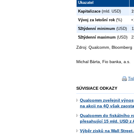
Ukazatel
Kapitalizace
(mld. USD)
1
Vývoj za letošní rok
(%)
+
52týdenní minimum
(USD)
1
52týdenní maximum
(USD)
2
Zdroj: Qualcomm, Bloomberg
Michal Bárta, Fio banka, a.s.
Tis
SÚVISIACE ODKAZY
Qualcomm zveřejnil výnos
na akcii na 4Q však zaost
Qualcomm do fiskálního rok
přesahující 15 mld. USD z 
Výběr zisků na Wall Street