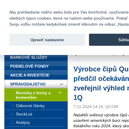
fio@fio.sk
Infomail:
Kontakty
|
Cenník
|
Kariéra
|
N
Aby prehliadanie nášho webu bolo pre Vás komfortné, využívame sú
všetkých typov cookies, ktoré na našom webe používame. Pokiaľ chc
Fio banka
Svoju voľbu môžete kedykoľvek zmeniť kliknutím na odkaz „Nastave
Fio banka 
služieb bez
Upraviť nastavenie
Súhla
ÚVOD
Úvod
>
Spravodajstvo
>
Novinky z
výhled nad očekáváním pro 1Q
BANKOVÉ SLUŽBY
PODIELOVÉ FONDY
Výrobce čipů Q
AKCIE A INVESTÍCIE
předčil očekáván
SPRAVODAJSTVO
zveřejnil výhled
Novinky z burzy a
1Q
komentáre
Odborné články
7.11.2024 14:16, QCOM
StockList
Největší světový výrobce čip
uzavření amerických burz repor
Analýzy
fiskálního roku 2024, který sk