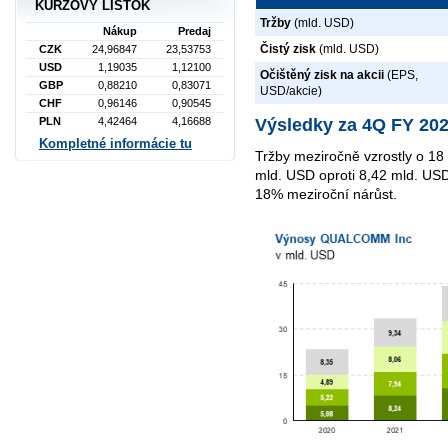
KURZOVÝ LÍSTOK
Tržby
(mld. USD)
Nákup
Predaj
Čistý zisk
(mld. USD)
CZK
24,96847
23,53753
USD
1,19035
1,12100
Očištěný zisk na akcii
(EPS,
GBP
0,88210
0,83071
USD/akcie)
CHF
0,96146
0,90545
PLN
4,42464
4,16688
Výsledky za 4Q FY 20
Kompletné informácie tu
Tržby meziročně vzrostly o 18 
mld. USD oproti 8,42 mld. US
18% meziroční nárůst.