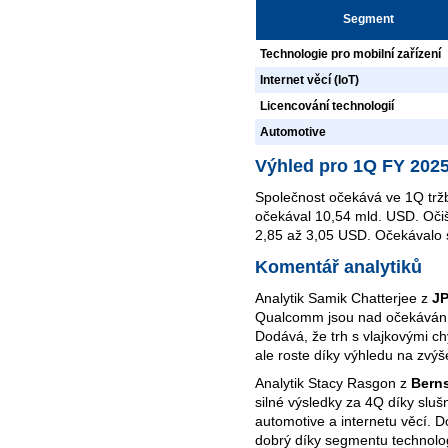
Segment
Technologie pro mobilní zařízení
Internet věcí (IoT)
Licencování technologií
Automotive
Výhled pro 1Q FY 202
Společnost očekává ve 1Q tržb
očekával 10,54 mld. USD. Očiš
2,85 až 3,05 USD. Očekávalo 
Komentář analytiků
Analytik Samik Chatterjee z
J
Qualcomm jsou nad očekávání
Dodává, že trh s vlajkovými ch
ale roste díky výhledu na zvý
Analytik Stacy Rasgon z
Bern
silné výsledky za 4Q díky sl
automotive a internetu věcí. D
dobrý díky segmentu technologi