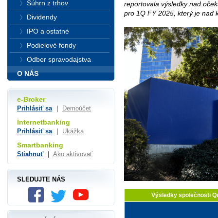
Súhrn z trhov
reportovala výsledky nad oček
pro 1Q FY 2025, který je nad
Dividendy
IPO a ostatné
Podielové fondy
Odber spravodajstva
O NÁS
e-Broker
Prihlásiť sa
|
Demoúčet
Internetbanking
Prihlásiť sa
|
Ukážka
Smartbanking
Stiahnuť
|
Ako aktivovať
SLEDUJTE NÁS
Výsledky společnosti 