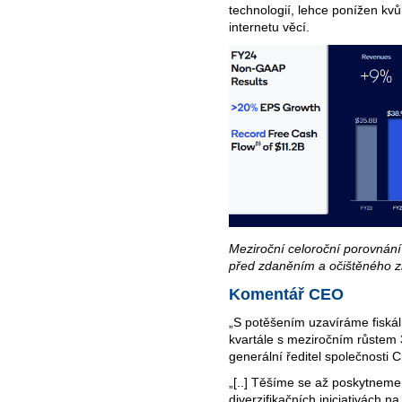
technologií, lehce ponížen kv
internetu věcí.
Meziroční celoroční porovnání
před zdaněním a očištěného zi
Komentář CEO
„S potěšením uzavíráme fiskáln
kvartále s meziročním růstem 3
generální ředitel společnosti 
„[..] Těšíme se až poskytneme
diverzifikačních iniciativách n