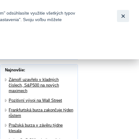
Slovensky
|
English
m" odsúhlasíte využitie všetkých typov
 nastavenia". Svoju voľbu môžete
h
sériu, v popredí záujmu Zentiva
Najnovšie:
Zámoří uzavřelo v kladných
číslech, S&P500 na nových
maximech
Pozitivní vývoj na Wall Street
Frankfurtská burza zakončuje týden
růstem
Pražská burza v závěru týdne
klesala