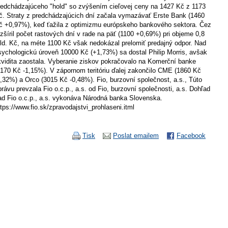
redchádzajúceho "hold" so zvýšením cieľovej ceny na 1427 Kč z 1173
č. Straty z predchádzajúcich dní začala vymazávať Erste Bank (1460
č +0,97%), keď ťažila z optimizmu európskeho bankového sektora. Čez
ozšíril počet rastových dní v rade na päť (1100 +0,69%) pri objeme 0,8
ld. Kč, na méte 1100 Kč však nedokázal prelomiť predajný odpor. Nad
sychologickú úroveň 10000 Kč (+1,73%) sa dostal Philip Morris, avšak
ikvidita zaostala. Vyberanie ziskov pokračovalo na Komerční banke
4170 Kč -1,15%). V zápornom teritóriu ďalej zakončilo CME (1860 Kč
0,32%) a Orco (3015 Kč -0,48%). Fio, burzovní společnost, a.s., Túto
právu prevzala Fio o.c.p., a.s. od Fio, burzovní společnosti, a.s. Dohľad
ad Fio o.c.p., a.s. vykonáva Národná banka Slovenska.
ttps://www.fio.sk/zpravodajstvi_prohlaseni.itml
Tisk
Poslat emailem
Facebook