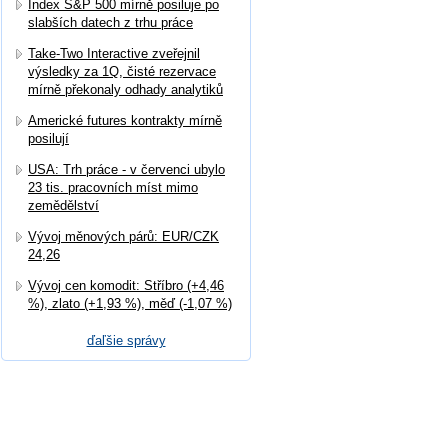
Index S&P 500 mírně posiluje po
slabších datech z trhu práce
Take-Two Interactive zveřejnil
výsledky za 1Q, čisté rezervace
mírně překonaly odhady analytiků
Americké futures kontrakty mírně
posilují
USA: Trh práce - v červenci ubylo
23 tis. pracovních míst mimo
zemědělství
Vývoj měnových párů: EUR/CZK
24,26
Vývoj cen komodit: Stříbro (+4,46
%), zlato (+1,93 %), měď (-1,07 %)
ďaľšie správy