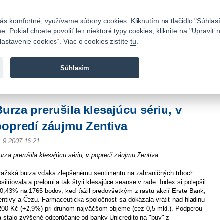
Kontakty
|
Cenník
|
Kariéra
|
Napíšte nám
|
Časté otázky
|
Bezpečnosť
s komfortné, využívame súbory cookies. Kliknutím na tlačidlo "Súhlasí
 Pokiaľ chcete povoliť len niektoré typy cookies, kliknite na "Upraviť
astavenie cookies“. Viac o cookies zistíte
tu
.
Fio banka sa zameriava na poskytovanie bežných bankovýc
služieb bez poplatkov a investícií do cenných papierov.
Súhlasím
vod
>
Spravodajstvo
>
Novinky z burzy a komentáre
>
Burza prerušila klesajúcu 
Burza prerušila klesajúcu sériu, v
popredí záujmu Zentiva
1.9.2007 16:21
urza prerušila klesajúcu sériu, v popredí záujmu Zentiva
ražská burza vďaka zlepšenému sentimentu na zahraničných trhoch
osilňovala a prelomila tak štyri klesajúce seanse v rade. Index si polepšil
 0,43% na 1765 bodov, keď ťažil predovšetkým z rastu akcií Erste Bank,
entivy a Čezu. Farmaceutická spoločnosť sa dokázala vrátiť nad hladinu
200 Kč (+2,9%) pri druhom najväčšom objeme (cez 0,5 mld.). Podporou
a stalo zvýšené odporúčanie od banky Unicredito na "buy" z