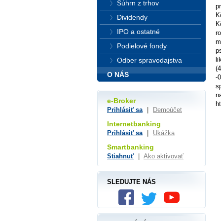
Súhrn z trhov
p
K
Dividendy
K
IPO a ostatné
r
m
Podielové fondy
p
l
Odber spravodajstva
(
O NÁS
-
s
n
e-Broker
h
Prihlásiť sa
|
Demoúčet
Internetbanking
Prihlásiť sa
|
Ukážka
Smartbanking
Stiahnuť
|
Ako aktivovať
SLEDUJTE NÁS