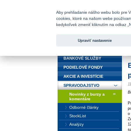
fio@fio.sk
Infomail:
Aby prehliadanie nášho webu bolo pre Vá
cookies, ktoré na našom webe používame.
Fio banka
kedykoľvek zmeniť kliknutím na odkaz „N
Upraviť nastavenie
ÚVOD
Ú
BANKOVÉ SLUŽBY
PODIELOVÉ FONDY
AKCIE A INVESTÍCIE
1
SPRAVODAJSTVO
B
Novinky z burzy a
komentáre
P
Odborné články
p
o
StockList
Z
Analýzy
1
s