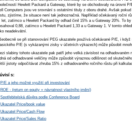
polečností Hewlett Packard a Gateway, které by se obchodovaly na úrovni P/
ell Computers jsou ve srovnání s ostatními tituly z oboru drahé. Avšak pok
ůstu, zjistíme, že situace není tak jednoznačná. Například očekávaný roční r
ří let, zatímco u Hewlett Packard by odhad činil 15% a u Gateway 20%. To b
osahoval 0,88, zatímco u Hewlett Packard 1,33 a u Gateway 1. V tomto ohle
ako neadekvátní.
šeobecně se při stanovování PEG ukazatele používá očekávané P/E, i když
lasického P/E (s vykázanými zisky v účetních výkazech) může působit mnoh
ezi slabiny tohoto ukazatele pak patří jeho velká závislost na odhadovaném r
edná od odhadované veličiny může způsobit výraznou odlišnost od skutečnéh
ětší jistoty odpočítávat zhruba 15% z odhadovaného ročního růstu při kalkul
úvisí s:
P/E a jeho možné využití při investování
ROE - (return on equity = návratnost vlastního jmění)
Spotřebitelská důvěra podle Conference Board
Ukazatel Price/book value
Ukazatel Price/Cash Flow
Ukazatel Price/Sales Ratio