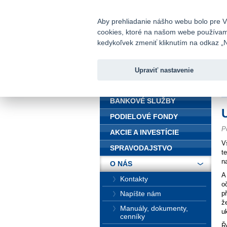
fio@fio.sk
Infomail:
Aby prehliadanie nášho webu bolo pre Vá
cookies, ktoré na našom webe používame.
Fio banka
kedykoľvek zmeniť kliknutím na odkaz „N
Upraviť nastavenie
ÚVOD
Ú
BANKOVÉ SLUŽBY
PODIELOVÉ FONDY
P
AKCIE A INVESTÍCIE
V
SPRAVODAJSTVO
t
n
O NÁS
A
Kontakty
o
Napíšte nám
p
ž
Manuály, dokumenty,
u
cenníky
Ř