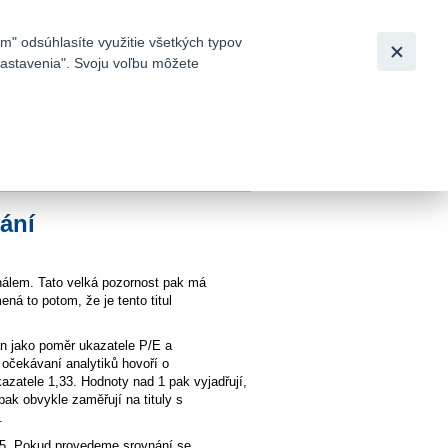
Slovensky
|
English
m" odsúhlasíte využitie všetkých typov
 nastavenia". Svoju voľbu môžete
h
vání
onálem. Tato velká pozornost pak má
á to potom, že je tento titul
n jako poměr ukazatele P/E a
 očekávaní analytiků hovoří o
zatele 1,33. Hodnoty nad 1 pak vyjadřují,
ak obvykle zaměřují na tituly s
.
35. Pokud provedeme srovnání se