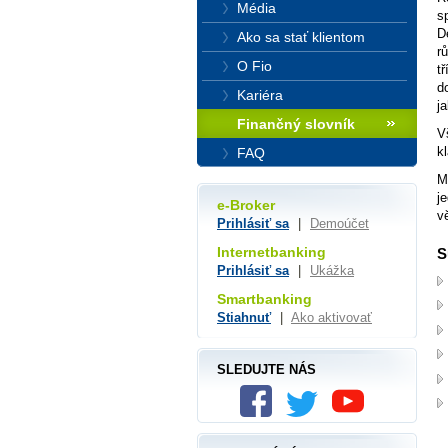
Média
s
D
Ako sa stať klientom
r
O Fio
t
d
Kariéra
j
Finančný slovník
V
k
FAQ
M
j
e-Broker
v
Prihlásiť sa
|
Demoúčet
Internetbanking
S
Prihlásiť sa
|
Ukážka
Smartbanking
Stiahnuť
|
Ako aktivovať
SLEDUJTE NÁS