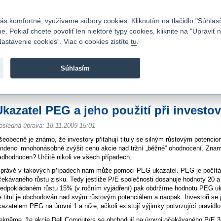
Kontakty
|
Cenník
|
Kariéra
|
Napíšte nám
|
Časté otázky
|
Bezpečnosť
s komfortné, využívame súbory cookies. Kliknutím na tlačidlo "Súhlasí
 Pokiaľ chcete povoliť len niektoré typy cookies, kliknite na "Upraviť
astavenie cookies“. Viac o cookies zistíte
tu
.
Fio banka sa zameriava na poskytovanie bežných bankovýc
služieb bez poplatkov a investícií do cenných papierov.
Súhlasím
vod
>
O nás
>
Finančný slovník
>
Ukazatel PEG a jeho použití při investování
Ukazatel PEG a jeho použití při investo
osledná úprava: 18.11.2009 15:01
šeobecně je známo, že investory přitahují tituly se silným růstovým potenci
endenci mnohonásobně zvýšit cenu akcie nad tržní „běžné“ ohodnocení. Znamen
adhodnocen? Určitě nikoli ve všech případech.
 právě v takových případech nám může pomoci PEG ukazatel. PEG je počítá
čekávaného růstu zisku. Tedy jestliže P/E společnosti dosahuje hodnoty 20 a
ředpokládaném růstu 15% (v ročním vyjádření) pak obdržíme hodnotu PEG uka
e titul je obchodován nad svým růstovým potenciálem a naopak. Investoři se p
kazatelem PEG na úrovni 1 a níže, ačkoli existují výjimky potvrzující pravidlo
ekněme, že akcie Dell Computers se obchodují na úrovni očekávaného P/E 