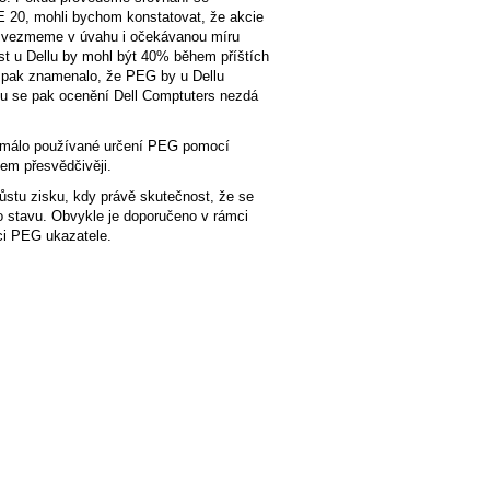
E 20, mohli bychom konstatovat, že akcie
ud vezmeme v úvahu i očekávanou míru
ůst u Dellu by mohl být 40% během příštích
y pak znamenalo, že PEG by u Dellu
du se pak ocenění Dell Comptuters nezdá
 málo používané určení PEG pomocí
em přesvědčivěji.
ůstu zisku, kdy právě skutečnost, že se
o stavu. Obvykle je doporučeno v rámci
aci PEG ukazatele.