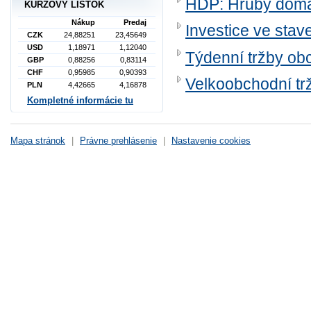
HDP: Hrubý domá
KURZOVÝ LÍSTOK
Nákup
Predaj
Investice ve stav
CZK
24,88251
23,45649
USD
1,18971
1,12040
Týdenní tržby ob
GBP
0,88256
0,83114
CHF
0,95985
0,90393
Velkoobchodní tr
PLN
4,42665
4,16878
Kompletné informácie tu
Mapa stránok
|
Právne prehlásenie
|
Nastavenie cookies