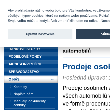
fio@fio.sk
Infomail:
Kontakty
|
Cenník
|
Kariéra
|
N
Aby prehliadanie nášho webu bolo pre Vás komfortné, využívame sú
všetkých typov cookies, ktoré na našom webe používame. Pokiaľ chc
Fio banka
Svoju voľbu môžete kedykoľvek zmeniť kliknutím na odkaz „Nastave
Fio banka 
služieb bez
Upraviť nastavenie
Súhla
ÚVOD
Úvod
>
O nás
>
Fin
BANKOVÉ SLUŽBY
automobilů
PODIELOVÉ FONDY
Prodeje oso
AKCIE A INVESTÍCIE
SPRAVODAJSTVO
Posledná úprava: 
O NÁS
Prodeje osobních 
Kontakty
Napíšte nám
všech automobilů 
Manuály, dokumenty,
ve formě procentu
cenníky