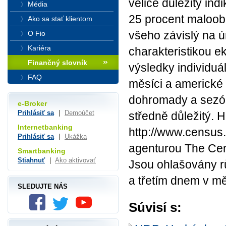
velice důležitý ind
Média
25 procent maloobc
Ako sa stať klientom
všeho závislý na ú
O Fio
Kariéra
charakteristikou 
Finančný slovník
výsledky individuá
FAQ
měsíci a americké 
dohromady a sezón
e-Broker
Prihlásiť sa
|
Demoúčet
středně důležitý. H
Internetbanking
http://www.census
Prihlásiť sa
|
Ukážka
agenturou The Ce
Smartbanking
Stiahnuť
|
Ako aktivovať
Jsou ohlašovány r
a třetím dnem v mě
SLEDUJTE NÁS
Súvisí s: