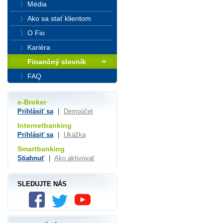
Média
Ako sa stať klientom
O Fio
Kariéra
Finančný slovník
FAQ
e-Broker
Prihlásiť sa
|
Demoúčet
Internetbanking
Prihlásiť sa
|
Ukážka
Smartbanking
Stiahnuť
|
Ako aktivovať
SLEDUJTE NÁS