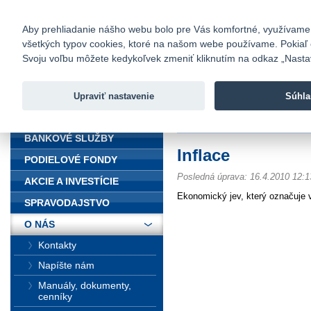
fio@fio.sk
Infomail:
Kontakty
|
Cenník
|
Kariéra
|
N
Aby prehliadanie nášho webu bolo pre Vás komfortné, využívame sú
všetkých typov cookies, ktoré na našom webe používame. Pokiaľ chc
Fio banka
Svoju voľbu môžete kedykoľvek zmeniť kliknutím na odkaz „Nastave
Fio banka 
služieb bez
Upraviť nastavenie
Súhla
ÚVOD
Úvod
>
O nás
>
Finančný slovník
>
BANKOVÉ SLUŽBY
Inflace
PODIELOVÉ FONDY
Posledná úprava: 16.4.2010 12:1
AKCIE A INVESTÍCIE
Ekonomický jev, který označuje 
SPRAVODAJSTVO
O NÁS
Kontakty
Napíšte nám
Manuály, dokumenty,
cenníky