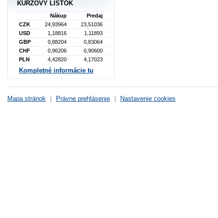
KURZOVÝ LÍSTOK
Nákup
Predaj
CZK
24,93964
23,51036
USD
1,18816
1,11893
GBP
0,88204
0,83064
CHF
0,96206
0,90600
PLN
4,42820
4,17023
Kompletné informácie tu
Mapa stránok
|
Právne prehlásenie
|
Nastavenie cookies