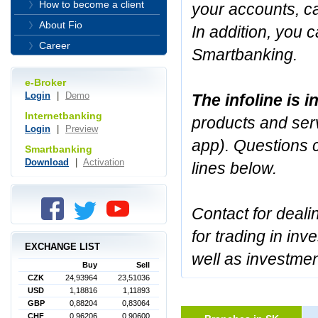
How to become a client
your accounts, ca
About Fio
In addition, you c
Career
Smartbanking.
e-Broker
Login
|
Demo
The infoline is 
Internetbanking
products and serv
Login
|
Preview
app). Questions 
Smartbanking
Download
|
Activation
lines below.
Contact for deali
for trading in inv
EXCHANGE LIST
well as investmen
Buy
Sell
CZK
24,93964
23,51036
USD
1,18816
1,11893
GBP
0,88204
0,83064
CHF
0,96206
0,90600