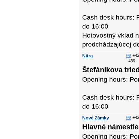
Cash desk hours: P
do 16:00
Hotovostný vklad n
predchádzajúcej d
Nitra
+42
436
Štefánikova tried
Opening hours: Pon
Cash desk hours: P
do 16:00
Nové Zámky
+42
Hlavné námestie 
Opening hours: Pon