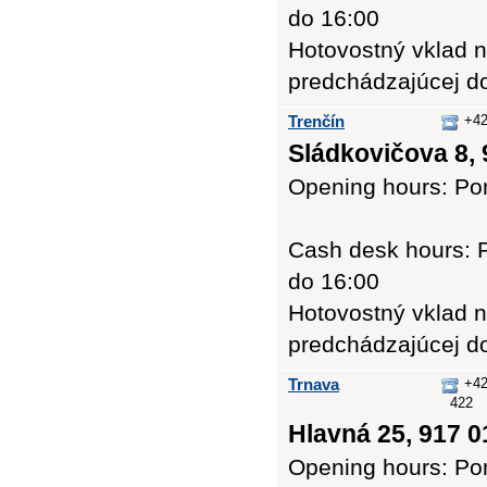
do 16:00
Hotovostný vklad n
predchádzajúcej d
Trenčín
+42
Sládkovičova 8, 
Opening hours: Pon
Cash desk hours: P
do 16:00
Hotovostný vklad n
predchádzajúcej d
Trnava
+42
422
Hlavná 25, 917 0
Opening hours: Pon