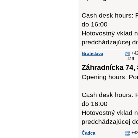
Cash desk hours: P
do 16:00
Hotovostný vklad n
predchádzajúcej d
Bratislava
+42
419
Záhradnícka 74, 
Opening hours: Pon
Cash desk hours: P
do 16:00
Hotovostný vklad n
predchádzajúcej d
Čadca
+42