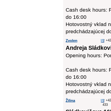
Cash desk hours: P
do 16:00
Hotovostný vklad n
predchádzajúcej d
Zvolen
+42
Andreja Sládkovi
Opening hours: Pon
Cash desk hours: P
do 16:00
Hotovostný vklad n
predchádzajúcej d
Žilina
+42
433