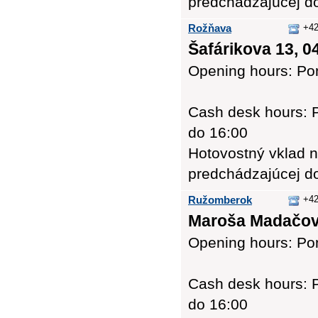
predchádzajúcej d
Rožňava
+42
Šafárikova 13, 0
Opening hours: Pon
Cash desk hours: P
do 16:00
Hotovostný vklad n
predchádzajúcej d
Ružomberok
+42
Maroša Madačov
Opening hours: Pon
Cash desk hours: P
do 16:00