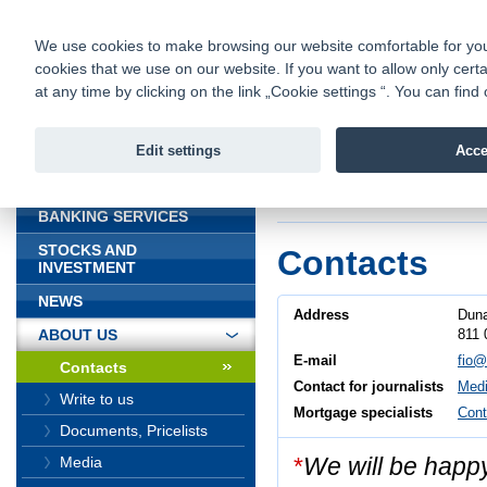
fio@fio.sk
Infomail:
Contacts
|
Pricelist
|
Career
|
We use cookies to make browsing our website comfortable for you. 
cookies that we use on our website. If you want to allow only certa
Fio banka is
Fio bank
at any time by clicking on the link „Cookie settings “. You can fi
providing f
investments 
Edit settings
Acce
INTRODUCTION
Introduction
>
About
BANKING SERVICES
STOCKS AND
Contacts
INVESTMENT
NEWS
Address
Duna
811 
ABOUT US
E-mail
fio@
Contacts
Contact for journalists
Medi
Write to us
Mortgage specialists
Cont
Documents, Pricelists
*
We will be happ
Media