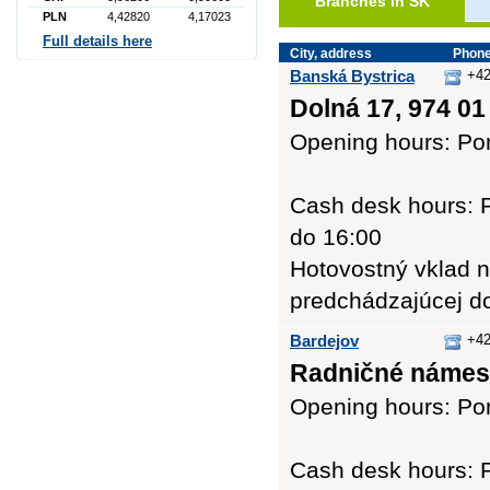
Branches in SK
PLN
4,42820
4,17023
Full details here
City, address
Phon
Banská Bystrica
+42
Dolná 17, 974 01
Opening hours: Pon
Cash desk hours: P
do 16:00
Hotovostný vklad n
predchádzajúcej d
Bardejov
+42
Radničné námest
Opening hours: Pon
Cash desk hours: P