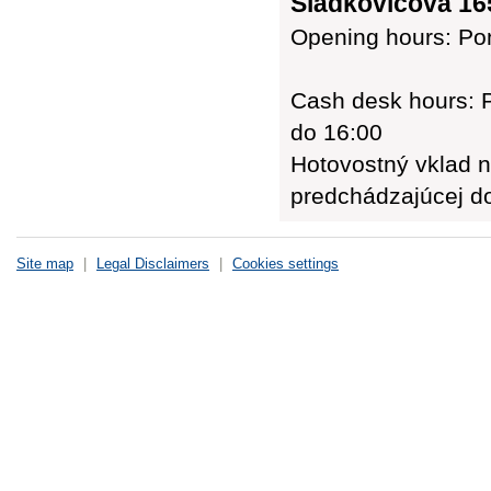
Sládkovičova 165
Opening hours: Pon
Cash desk hours: P
do 16:00
Hotovostný vklad n
predchádzajúcej d
Site map
|
Legal Disclaimers
|
Cookies settings