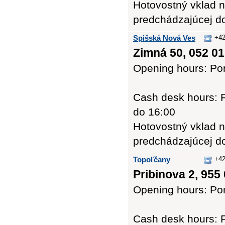
Hotovostný vklad n
predchádzajúcej d
Spišská Nová Ves
+42
Zimná 50, 052 01
Opening hours: Pon
Cash desk hours: P
do 16:00
Hotovostný vklad n
predchádzajúcej d
Topoľčany
+42
Pribinova 2, 955
Opening hours: Pon
Cash desk hours: P