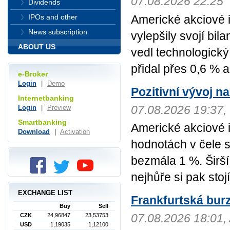
07.08.2026 22:25
Dividends
Americké akciové 
IPOs and other
News subscription
vylepšily svojí bila
ABOUT US
vedl technologick
přidal přes 0,6 % 
e-Broker
Login
|
Demo
Pozitivní vývoj na
Internetbanking
07.08.2026 19:37
Login
|
Preview
Smartbanking
Americké akciové i
Download
|
Activation
hodnotách v čele 
bezmála 1 %. Širší
nejhůře si pak sto
EXCHANGE LIST
Frankfurtská bur
Buy
Sell
07.08.2026 18:01,
CZK
24,96847
23,53753
USD
1,19035
1,12100