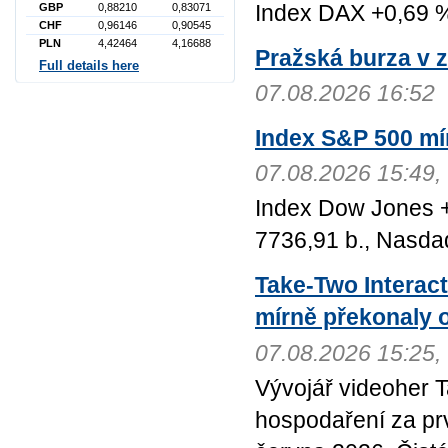
Index DAX +0,69 %
GBP
0,88210
0,83071
CHF
0,96146
0,90545
PLN
4,42464
4,16688
Pražská burza v z
Full details here
07.08.2026 16:52
Index S&P 500 mír
07.08.2026 15:49
Index Dow Jones +
7736,91 b., Nasda
Take-Two Interact
mírně překonaly 
07.08.2026 15:25
Vývojář videoher T
hospodaření za prvn