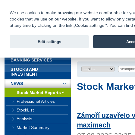
fio@fio.sk
Infomail:
Contacts
|
Pricelist
|
Career
|
We use cookies to make browsing our website comfortable for you. 
cookies that we use on our website. If you want to allow only certa
Fio banka is
Fio bank
at any time by clicking on the link „Cookie settings “. You can fi
providing f
investments 
Edit settings
Acce
INTRODUCTION
Introduction
>
News
BANKING SERVICES
STOCKS AND
INVESTMENT
NEWS
Stock Marke
Stock Market Reports
Professional Articles
StockList
Zámoří uzavřelo 
Analysis
maximech
Market Summary