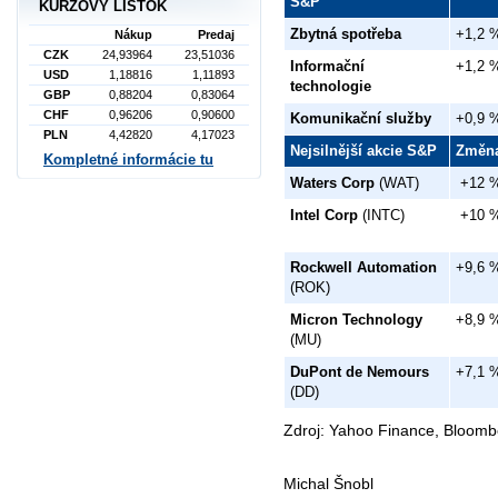
S&P
KURZOVÝ LÍSTOK
Zbytná spotřeba
+1,2 
Nákup
Predaj
CZK
24,93964
23,51036
Informační
+1,2 
USD
1,18816
1,11893
technologie
GBP
0,88204
0,83064
CHF
0,96206
0,90600
Komunikační služby
+0,9 
PLN
4,42820
4,17023
Nejsilnější akcie S&P
Změn
Kompletné informácie tu
Waters Corp
(WAT)
+12 
Intel Corp
(INTC)
+10 
Rockwell Automation
+9,6 
(ROK)
Micron Technology
+8,9 
(MU)
DuPont de Nemours
+7,1 
(DD)
Zdroj: Yahoo Finance, Bloomb
Michal Šnobl