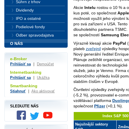
Súhrn z trhov
Akcie
Intelu
rostou o 10 % a o
Dividendy
kus poté, co společnost
Apple
možnosti využít jeho výrobní 
IPO a ostatné
pro svá zařízení v USA. Tento k
Podielové fondy
dlouholetého partnera TSMC. K
se společností
Samsung Elec
Odber spravodajstva
Výrazně klesají akcie
PayPal
(
O NÁS
plateb
zveřejnil
výsledky hospo
Nový generální ředitel Enrique 
e-Broker
Plánuje zeštíhlit organizaci, s
Prihlásiť sa
|
Demoúčet
reinvestovat do technologické
služeb, jako je Venmo. Firma 
Internetbanking
celoročního výhledu kvůli pom
Prihlásiť sa
|
Ukážka
slabším číslům v Evropě.
Smartbanking
Čtvrtletní výsledky zveřejnily
Stiahnuť
|
Ako aktivovať
(-5,2 %), provozovatel e-com
vzdělávací platforma
Duoling
společnost
Pfizer
(+0,1 %).
SLEDUJTE NÁS
Index S&P 500 
Nejsilnější sektory
Změn