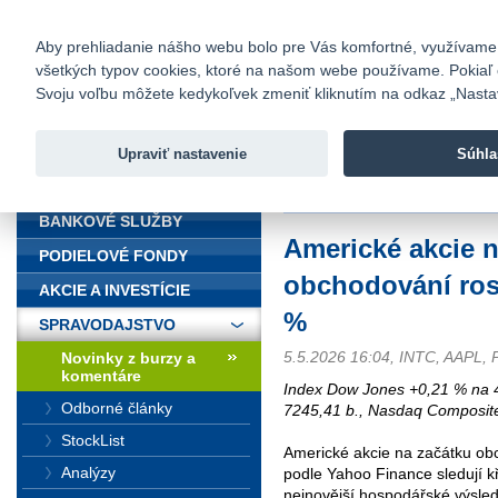
fio@fio.sk
Infomail:
Kontakty
|
Cenník
|
Kariéra
|
N
Aby prehliadanie nášho webu bolo pre Vás komfortné, využívame sú
všetkých typov cookies, ktoré na našom webe používame. Pokiaľ chc
Fio banka
Svoju voľbu môžete kedykoľvek zmeniť kliknutím na odkaz „Nastave
Fio banka 
služieb bez
Upraviť nastavenie
Súhla
ÚVOD
Úvod
>
Spravodajstvo
>
Novinky z
BANKOVÉ SLUŽBY
Americké akcie n
PODIELOVÉ FONDY
obchodování ros
AKCIE A INVESTÍCIE
%
SPRAVODAJSTVO
5.5.2026 16:04, INTC, AAPL,
Novinky z burzy a
komentáre
Index Dow Jones +0,21 % na 
Odborné články
7245,41 b., Nasdaq Composit
StockList
Americké akcie na začátku ob
Analýzy
podle Yahoo Finance sledují 
nejnovější hospodářské výsle