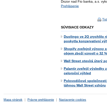
Dozor nad Fio banka, a.s. vy
Prehlásenie
Tis
SÚVISIACE ODKAZY
Duolingo ve 2Q zrychlilo r
poskytla konzervativní vý
Shopify zveřejnil výnosy 
objem zboží vzrostl o 32 %
Wall Street otevírá úterý 
Palantir zveřejil výsledky
celoroční výhled
Polovodičové společnosti
táhnou Wall Street vzhůru
Mapa stránok
|
Právne prehlásenie
|
Nastavenie cookies